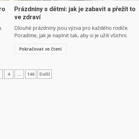
ro
Prázdniny s dětmi: jak je zabavit a přežít to
ve zdraví
.
Dlouhé prázdniny jsou výzva pro každého rodiče.
Poradíme, jak je naplnit tak, aby si je užili všichni.
Pokračovat ve čtení
ování
4
…
146
Další
vků