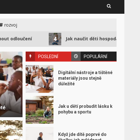
rozvoj
4
učení
Jak naučit děti hospodařit s penězi od mali
POSLEDNÍ
POPULÁRNÍ
Digitální nástroje a tištěné
materiály jsou stejně
důležité
Jak u dětí probudit lásku k
ité
pohybu a sportu
Když jde dítě poprvé do