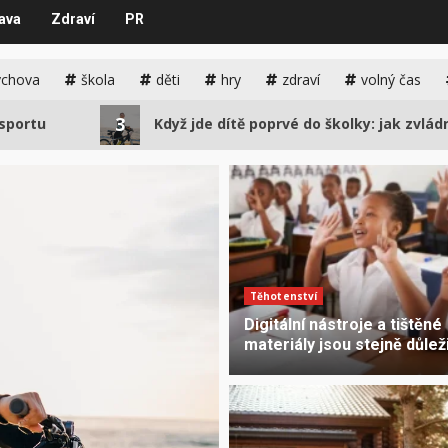
ava
Zdraví
PR
ýchova
škola
děti
hry
zdraví
volný čas
3
Když jde dítě poprvé do školky: jak zvládnout odlo
Těhotenství
Digitální nástroje a tištěné
materiály jsou stejně důlež