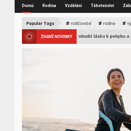
Domů
Rodina
Vzdělání
Těhotenství
Záb
Popular Tags
rodičovství
rodina
v
2
é
Jak u dětí probudit lásku k pohybu a sportu
ŽHAVÉ NOVINKY