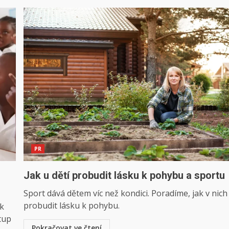
PR
Jak u dětí probudit lásku k pohybu a sportu
Sport dává dětem víc než kondici. Poradíme, jak v nich
probudit lásku k pohybu.
ak
stup
Pokračovat ve čtení