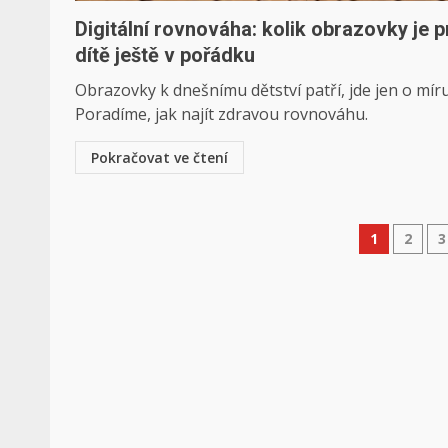
Digitální rovnováha: kolik obrazovky je p
dítě ještě v pořádku
Obrazovky k dnešnímu dětství patří, jde jen o míru
Poradíme, jak najít zdravou rovnováhu.
Pokračovat ve čtení
Stránk
1
2
3
příspě