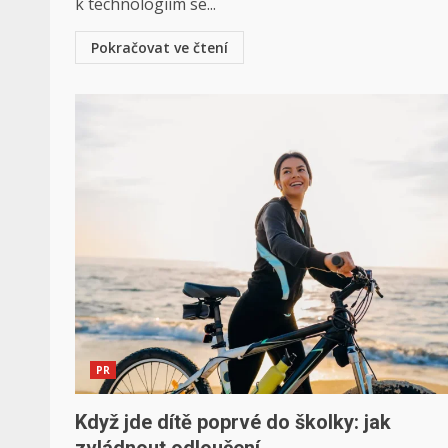
k technologiím se...
Pokračovat ve čtení
PR
Když jde dítě poprvé do školky: jak