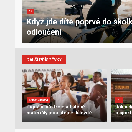
PR
Když jde dítě poprvé do školk
u
odloučení
DALŠÍ PŘÍSPĚVKY
Těhotenství
PR
Digitální nástroje a tištěné
Jak u d
materiály jsou stejně důležité
a sport