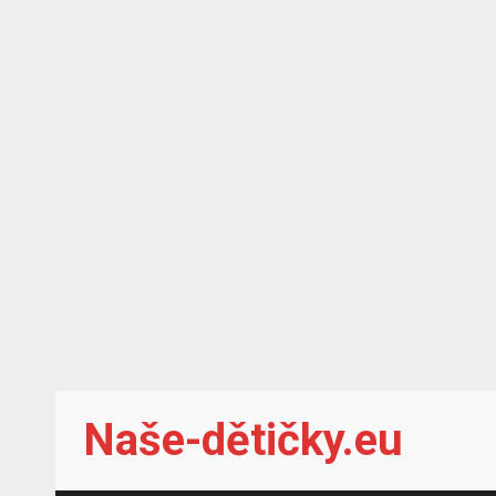
Skip
Naše-dětičky.eu
to
content