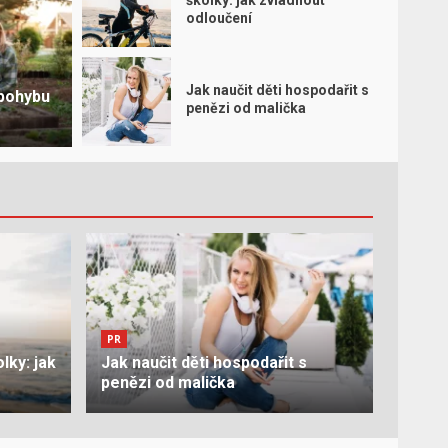
školky: jak zvládnout
odloučení
PR
Digi
Jak naučit děti hospodařit s
 pohybu
hospodařit s penězi od malička
dítě
penězi od malička
PR
lky: jak
Jak naučit děti hospodařit s
penězi od malička