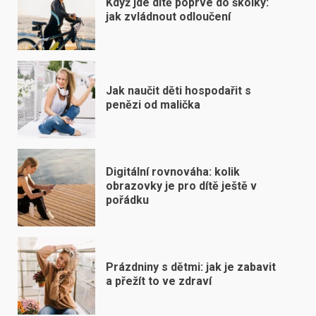
Když jde dítě poprvé do školky:
jak zvládnout odloučení
Jak naučit děti hospodařit s
penězi od malička
Digitální rovnováha: kolik
obrazovky je pro dítě ještě v
pořádku
Prázdniny s dětmi: jak je zabavit
a přežít to ve zdraví