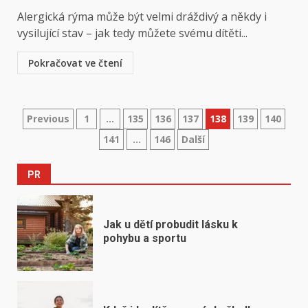
Alergická rýma může být velmi dráždivý a někdy i
vysilující stav – jak tedy můžete svému dítěti...
Pokračovat ve čtení
Stránkování
Previous
1
…
135
136
137
138
139
140
141
…
146
Další
příspěvků
PR
Jak u dětí probudit lásku k
pohybu a sportu