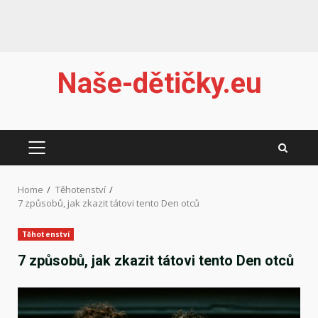
Skip
Naše-dětičky.eu
to
content
PRIMARY
MENU
Home
Těhotenství
7 způsobů, jak zkazit tátovi tento Den otců
Těhotenství
7 způsobů, jak zkazit tátovi tento Den otců