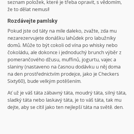
seznam položek, které je třeba opravit, s vědomím,
že to dělat nemusí!
Rozdávejte pamlsky
Pokud jste od táty na míle daleko, zvažte, zda mu
nezarezervujete donášku lahůdek pro labužníky
domů. Může to být cokoli od vína po whisky nebo
čokoládu, ale dokonce i jednoduchý brunch výběr z
pomerančového džusu, muffinů, jogurtu, vajec a
slaniny (nastaveno na časnou dodávku u něj doma
na
den
prostřednictvím prodejce, jako je Checkers
Sixty60), bude velkým potěšením.
Ať už je váš táta zábavný táta, moudrý táta, silný táta,
sladký táta nebo laskavý táta, je to váš táta, tak mu
dejte, aby se cítil jako ten nejlepší táta na světě.
den
.