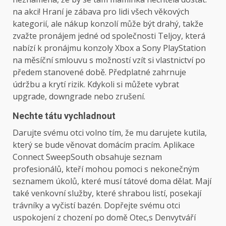
na akci! Hraní je zábava pro lidi všech věkových
kategorií, ale nákup konzolí může být drahý, takže
zvažte pronájem jedné od společnosti Teljoy, která
nabízí k pronájmu konzoly Xbox a Sony PlayStation
na měsíční smlouvu s možností vzít si vlastnictví po
předem stanovené době. Předplatné zahrnuje
údržbu a krytí rizik. Kdykoli si můžete vybrat
upgrade, downgrade nebo zrušení.
Nechte tátu vychladnout
Darujte svému otci volno tím, že mu darujete kutila,
který se bude věnovat domácím pracím. Aplikace
Connect SweepSouth obsahuje seznam
profesionálů, kteří mohou pomoci s nekonečným
seznamem úkolů, které musí tátové doma dělat. Mají
také venkovní služby, které shrabou listí, posekají
trávníky a vyčistí bazén. Dopřejte svému otci
uspokojení z chození po domě
Otec
‚s
Den
vytváří