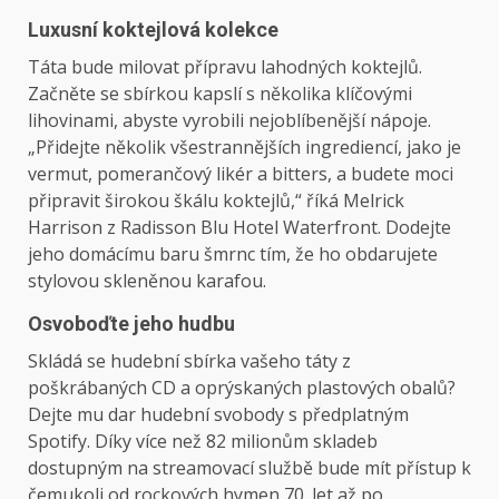
Luxusní koktejlová kolekce
Táta bude milovat přípravu lahodných koktejlů.
Začněte se sbírkou kapslí s několika klíčovými
lihovinami, abyste vyrobili nejoblíbenější nápoje.
„Přidejte několik všestrannějších ingrediencí, jako je
vermut, pomerančový likér a bitters, a budete moci
připravit širokou škálu koktejlů,“ říká Melrick
Harrison z Radisson Blu Hotel Waterfront. Dodejte
jeho domácímu baru šmrnc tím, že ho obdarujete
stylovou skleněnou karafou.
Osvoboďte jeho hudbu
Skládá se hudební sbírka vašeho táty z
poškrábaných CD a oprýskaných plastových obalů?
Dejte mu dar hudební svobody s předplatným
Spotify. Díky více než 82 milionům skladeb
dostupným na streamovací službě bude mít přístup k
čemukoli od rockových hymen 70. let až po