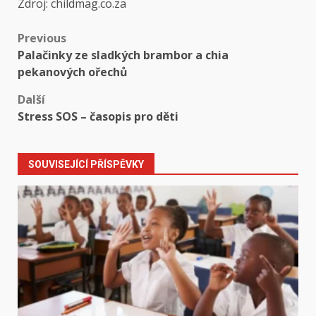
Zdroj: childmag.co.za
Post
Previous
Palačinky ze sladkých brambor a chia
navigation
pekanových ořechů
Další
Stress SOS – časopis pro děti
SOUVISEJÍCÍ PŘÍSPĚVKY