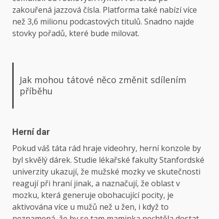
zakouřená jazzová čísla. Platforma také nabízí více
než 3,6 milionu podcastových titulů. Snadno najde
stovky pořadů, které bude milovat.
Jak mohou tátové něco změnit sdílením
příběhu
Herní dar
Pokud váš táta rád hraje videohry, herní konzole by
byl skvělý dárek. Studie lékařské fakulty Stanfordské
univerzity ukazují, že mužské mozky ve skutečnosti
reagují při hraní jinak, a naznačují, že oblast v
mozku, která generuje obohacující pocity, je
aktivována více u mužů než u žen, i když to
neznamená, že by se tam maminka nechtěla dostat.