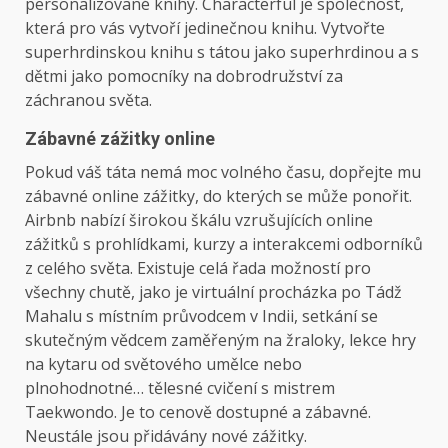
personalizované knihy. Characterful je společnost,
která pro vás vytvoří jedinečnou knihu. Vytvořte
superhrdinskou knihu s tátou jako superhrdinou a s
dětmi jako pomocníky na dobrodružství za
záchranou světa.
Zábavné zážitky online
Pokud váš táta nemá moc volného času, dopřejte mu
zábavné online zážitky, do kterých se může ponořit.
Airbnb nabízí širokou škálu vzrušujících online
zážitků s prohlídkami, kurzy a interakcemi odborníků
z celého světa. Existuje celá řada možností pro
všechny chutě, jako je virtuální procházka po Tádž
Mahalu s místním průvodcem v Indii, setkání se
skutečným vědcem zaměřeným na žraloky, lekce hry
na kytaru od světového umělce nebo
plnohodnotné… tělesné cvičení s mistrem
Taekwondo. Je to cenově dostupné a zábavné.
Neustále jsou přidávány nové zážitky.