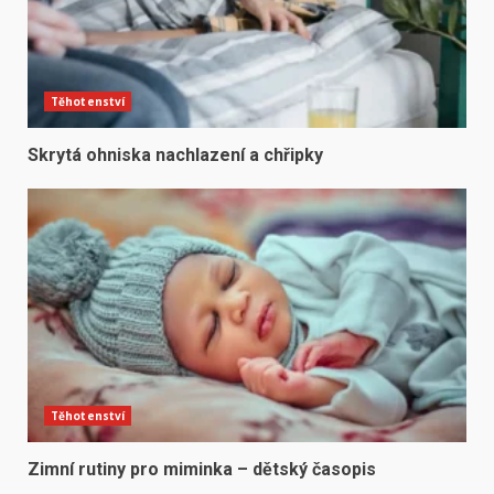
Těhotenství
Skrytá ohniska nachlazení a chřipky
Těhotenství
Zimní rutiny pro miminka – dětský časopis