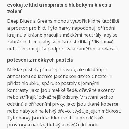
evokujte klid a inspiraci s hlubokými blues a
zelení
Deep Blues a Greens mohou vytvořit klidné útočiště
a prostor pro klid. Tyto barvy napodobují přírodní
krajinu a krásně pracují s měkkými neutrály, aby se
zabránilo tomu, aby se místnost cítila příliš tmavě
nebo ohromující a podporovala zaměření a relaxaci.
potěšení z měkkých pastelů
Měkké pastely přinášejí hravou, ale uklidňující
atmosféru do ložnice jakéhokoli dítěte. Chcete -li
přidat hloubku, spárujte pastely s jemnými
kontrasty, jako jsou měkké šedé, dřevěné akcenty
nebo stříkající odvážnější odstíny. Vrstvení těchto
odstínů s přírodními prvky, jako jsou tkané koberce
nebo nábytek na lehký dřevo, zvyšuje jejich měkkost.
Tyto barvy jsou klasickou volbou pro dětské
prostory a nabízejí lehký a osvěžující pocit.