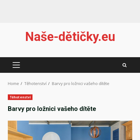
Skip
Naše-dětičky.eu
to
content
PRIMARY
MENU
Home
Těhotenství
Barvy pro ložnici vašeho dítěte
Těhotenství
Barvy pro ložnici vašeho dítěte