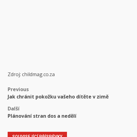
Zdroj: childmag.co.za
Post
Previous
Jak chránit pokožku vašeho dítěte v zimě
navigation
Další
Plánování stran dos a nedělí
SOUVISEJÍCÍ PŘÍSPĚVKY