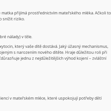
 matka přijímá prostřednictvím mateřského mléka. Ačkoli to
snížit riziko.
ré nálady) v těle.
oxytocin, který vaše dítě dostává. Jaký úžasný mechanismus,
eným s narozením nového dítěte. Hraje důležitou roli při
důrazňuje jednu z nejdůležitějších výhod kojení – zvláštní
iencí v mateřském mléce, které uspokojují potřeby dětí