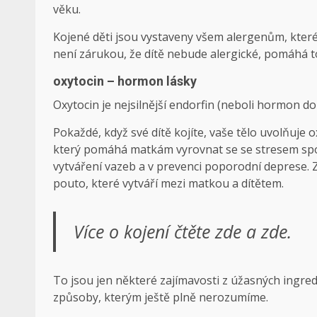
věku.
Kojené děti jsou vystaveny všem alergenům, které
není zárukou, že dítě nebude alergické, pomáhá to 
oxytocin – hormon lásky
Oxytocin je nejsilnější endorfin (neboli hormon dob
Pokaždé, když své dítě kojíte, vaše tělo uvolňuje 
který pomáhá matkám vyrovnat se se stresem spoj
vytváření vazeb a v prevenci poporodní deprese. Z
pouto, které vytváří mezi matkou a dítětem.
Více o kojení čtěte zde a zde.
To jsou jen některé zajímavosti z úžasných ingred
způsoby, kterým ještě plně nerozumíme.