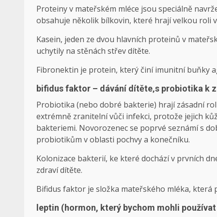
Proteiny v mateřském mléce jsou speciálně navrže
obsahuje několik bílkovin, které hrají velkou roli
Kasein, jeden ze dvou hlavních proteinů v mateř
uchytily na stěnách střev dítěte.
Fibronektin je protein, který činí imunitní buňky 
bifidus faktor – dávání dítěte
‚
s probiotika k 
Probiotika (nebo dobré bakterie) hrají zásadní ro
extrémně zranitelní vůči infekci, protože jejich ků
bakteriemi. Novorozenec se poprvé seznámí s do
probiotikům v oblasti pochvy a konečníku.
Kolonizace bakterií, ke které dochází v prvních 
zdraví dítěte.
Bifidus faktor je složka mateřského mléka, která 
leptin (hormon, který bychom mohli používat 