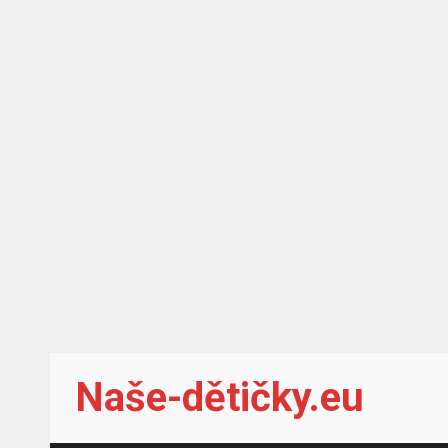
Skip
Naše-dětičky.eu
to
content