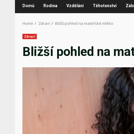
Domů
Rodina
Vzdělání
Těhotenství
Záb
Home
Zdraví
Bližší pohled na mateřské mléko
Zdraví
Bližší pohled na ma