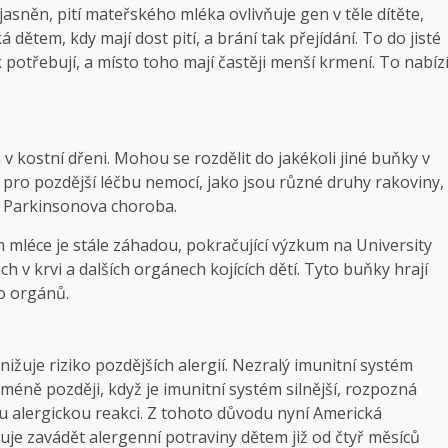
sněn, pití mateřského mléka ovlivňuje gen v těle dítěte,
ětem, kdy mají dost pití, a brání tak přejídání. To do jisté
lik potřebují, a místo toho mají častěji menší krmení. To nabíz
 kostní dřeni. Mohou se rozdělit do jakékoli jiné buňky v
í pro pozdější léčbu nemocí, jako jsou různé druhy rakoviny,
 Parkinsonova choroba.
mléce je stále záhadou, pokračující výzkum na University
 v krvi a dalších orgánech kojících dětí. Tyto buňky hrají
to orgánů.
žuje riziko pozdějších alergií. Nezralý imunitní systém
méně později, když je imunitní systém silnější, rozpozná
u alergickou reakci. Z tohoto důvodu nyní Americká
uje zavádět alergenní potraviny dětem již od čtyř měsíců