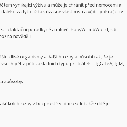
 dětem vynikající výživu a může je chránit před nemocemi a
leko za tyto již tak úžasné vlastnosti a vědci pokračují v
ntka a laktační poradkyně a mluvčí BabyWombWorld, sdílí
možná nevěděli.
 škodlivé organismy a další hrozby a působí tak, že je
šech pět z pěti základních typů protilátek – IgG, IgA, IgM,
ka způsoby:
akékoli hrozby v bezprostředním okolí, takže dítě je