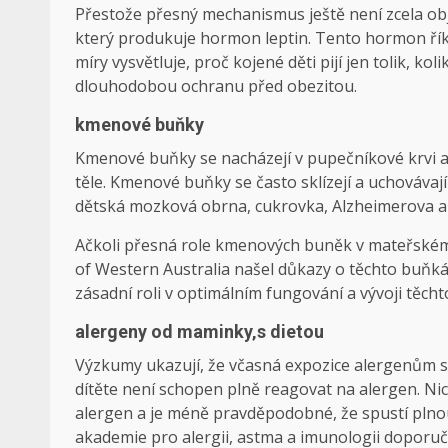
Přestože přesný mechanismus ještě není zcela obja
který produkuje hormon leptin. Tento hormon říká d
míry vysvětluje, proč kojené děti pijí jen tolik, ko
dlouhodobou ochranu před obezitou.
kmenové buňky
Kmenové buňky se nacházejí v pupečníkové krvi a v
těle. Kmenové buňky se často sklízejí a uchovávaj
dětská mozková obrna, cukrovka, Alzheimerova a
Ačkoli přesná role kmenových buněk v mateřském 
of Western Australia našel důkazy o těchto buňkách
zásadní roli v optimálním fungování a vývoji těch
alergeny od maminky
‚
s dietou
Výzkumy ukazují, že včasná expozice alergenům sni
dítěte není schopen plně reagovat na alergen. Nic
alergen a je méně pravděpodobné, že spustí plno
akademie pro alergii, astma a imunologii doporuč