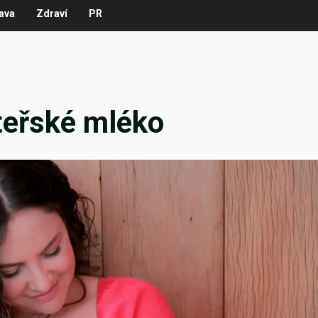
ava
Zdraví
PR
teřské mléko