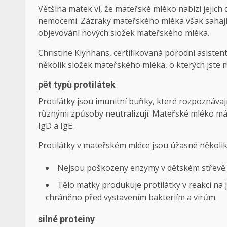
Většina matek ví, že mateřské mléko nabízí jejich
nemocemi. Zázraky mateřského mléka však sahají da
objevování nových složek mateřského mléka.
Christine Klynhans, certifikovaná porodní asiste
několik složek mateřského mléka, o kterých jste 
pět typů protilátek
Protilátky jsou imunitní buňky, které rozpoznávají
různými způsoby neutralizují. Mateřské mléko má v
IgD a IgE.
Protilátky v mateřském mléce jsou úžasné několi
Nejsou poškozeny enzymy v dětském střevě.
Tělo matky produkuje protilátky v reakci na j
chráněno před vystavením bakteriím a virům.
silné proteiny