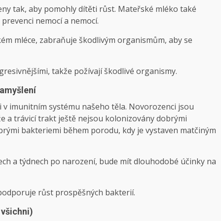
ny tak, aby pomohly dítěti růst. Mateřské mléko také
 v prevenci nemocí a nemocí.
ském mléce, zabraňuje škodlivým organismům, aby se
agresivnějšími, takže požívají škodlivé organismy.
zamyšlení
li v imunitním systému našeho těla. Novorozenci jsou
že a trávicí trakt ještě nejsou kolonizovány dobrými
brými bakteriemi během porodu, kdy je vystaven matčiným
dnech a týdnech po narození, bude mít dlouhodobé účinky na
podporuje růst prospěšných bakterií.
všichni)