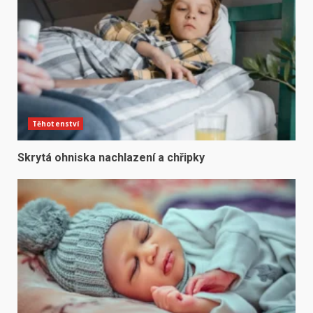
Těhotenství
Skrytá ohniska nachlazení a chřipky