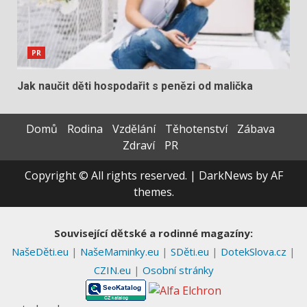
PR
Jak naučit děti hospodařit s penězi od malička
Domů
Rodina
Vzdělání
Těhotenství
Zábava
Zdraví
PR
Copyright © All rights reserved.
|
DarkNews
by AF
themes.
Související dětské a rodinné magazíny:
NašeDěti.eu
|
NašeMaminky.eu
|
SDěti.eu
|
DotekSlova.cz
|
CZIN.eu
|
Osobní stránky