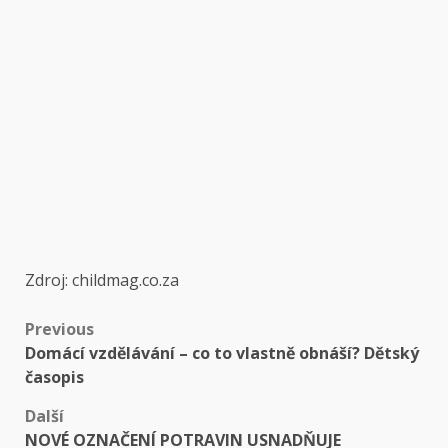
Zdroj: childmag.co.za
Post
Previous
Domácí vzdělávání – co to vlastně obnáší? Dětský
navigation
časopis
Další
NOVÉ OZNAČENÍ POTRAVIN USNADŇUJE