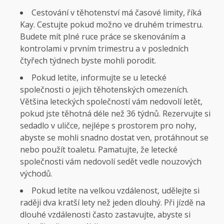
Cestování v těhotenství má časové limity, říká
Kay. Cestujte pokud možno ve druhém trimestru.
Budete mít plné ruce práce se skenováním a
kontrolami v prvním trimestru a v posledních
čtyřech týdnech byste mohli porodit.
Pokud letíte, informujte se u letecké
společnosti o jejich těhotenských omezeních.
Většina leteckých společností vám nedovolí letět,
pokud jste těhotná déle než 36 týdnů. Rezervujte si
sedadlo v uličce, nejlépe s prostorem pro nohy,
abyste se mohli snadno dostat ven, protáhnout se
nebo použít toaletu. Pamatujte, že letecké
společnosti vám nedovolí sedět vedle nouzových
východů.
Pokud letíte na velkou vzdálenost, udělejte si
raději dva kratší lety než jeden dlouhý. Při jízdě na
dlouhé vzdálenosti často zastavujte, abyste si