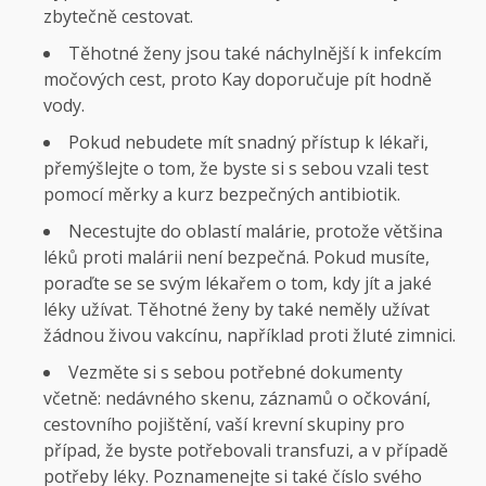
zbytečně cestovat.
Těhotné ženy jsou také náchylnější k infekcím
močových cest, proto Kay doporučuje pít hodně
vody.
Pokud nebudete mít snadný přístup k lékaři,
přemýšlejte o tom, že byste si s sebou vzali test
pomocí měrky a kurz bezpečných antibiotik.
Necestujte do oblastí malárie, protože většina
léků proti malárii není bezpečná. Pokud musíte,
poraďte se se svým lékařem o tom, kdy jít a jaké
léky užívat. Těhotné ženy by také neměly užívat
žádnou živou vakcínu, například proti žluté zimnici.
Vezměte si s sebou potřebné dokumenty
včetně: nedávného skenu, záznamů o očkování,
cestovního pojištění, vaší krevní skupiny pro
případ, že byste potřebovali transfuzi, a v případě
potřeby léky. Poznamenejte si také číslo svého