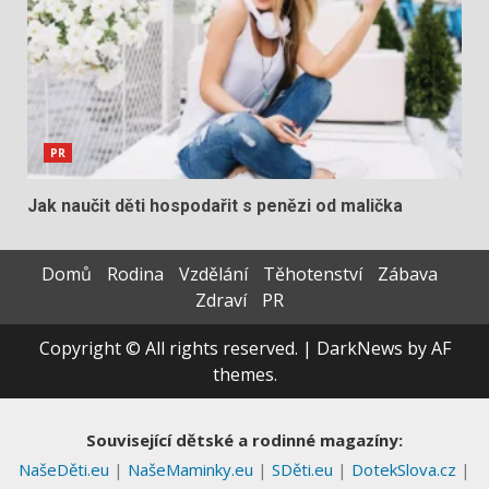
PR
Jak naučit děti hospodařit s penězi od malička
Domů
Rodina
Vzdělání
Těhotenství
Zábava
Zdraví
PR
Copyright © All rights reserved.
|
DarkNews
by AF
themes.
Související dětské a rodinné magazíny:
NašeDěti.eu
|
NašeMaminky.eu
|
SDěti.eu
|
DotekSlova.cz
|