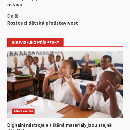
navigation
oslavu
Další
Rostoucí dětská představivost
SOUVISEJÍCÍ PŘÍSPĚVKY
Těhotenství
Digitální nástroje a tištěné materiály jsou stejně