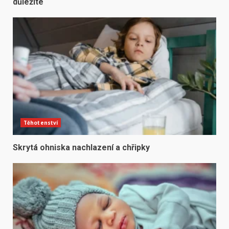
důležité
Těhotenství
Skrytá ohniska nachlazení a chřipky