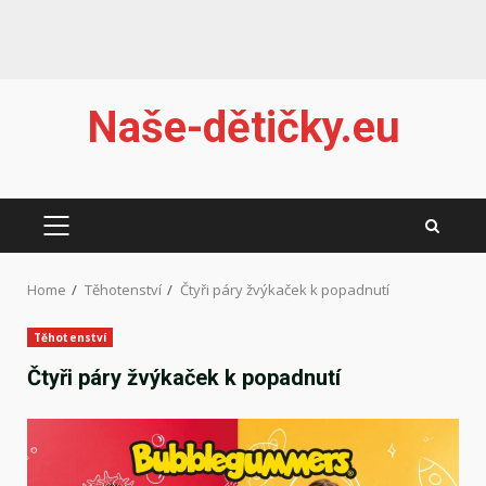
Skip
Naše-dětičky.eu
to
content
PRIMARY
MENU
Home
Těhotenství
Čtyři páry žvýkaček k popadnutí
Těhotenství
Čtyři páry žvýkaček k popadnutí