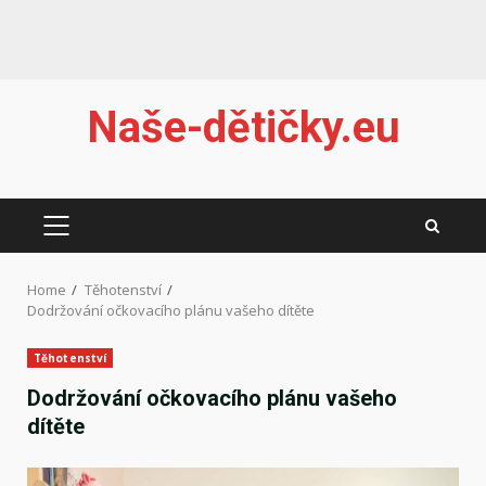
Skip
Naše-dětičky.eu
to
content
PRIMARY
MENU
Home
Těhotenství
Dodržování očkovacího plánu vašeho dítěte
Těhotenství
Dodržování očkovacího plánu vašeho
dítěte