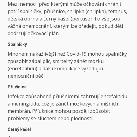
Mezi nemoci, před kterými může očkování chránit,
patří spalničky, příušnice, chřipka (chřipka), tetanus,
dětská obrna a černý kašel (pertuse). To vše jsou
vážná onemocnění, kterým lze předejít, pokud děti
dodržují očkovací plán.
Spalničky
Mnohem nakažlivější než Covid-19 mohou spalničky
způsobit zápal plic, smrtelný zánět mozku
(encefalitidu) a další komplikace vyžadující
nemocniční péči.
Příušnice
Infekce způsobené příušnicemi zahrnují encefalitidu
a meningitidu, což je zánět mozkových a míšních
membrán. Příušnice mohou později způsobit
problémy se sluchem nebo plodností.
Černý kašel