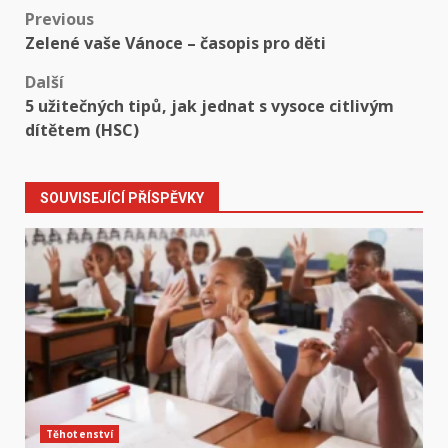
Post
Previous
Zelené vaše Vánoce – časopis pro děti
navigation
Další
5 užitečných tipů, jak jednat s vysoce citlivým
dítětem (HSC)
SOUVISEJÍCÍ PŘÍSPĚVKY
Těhotenství