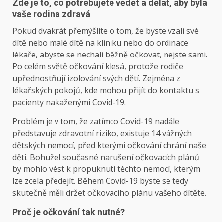
Zde je to, co potřebujete vědět a dělat, aby byla
vaše rodina zdravá
Pokud dvakrát přemýšlíte o tom, že byste vzali své
dítě nebo malé dítě na kliniku nebo do ordinace
lékaře, abyste se nechali běžně očkovat, nejste sami.
Po celém světě očkování klesá, protože rodiče
upřednostňují izolování svých dětí. Zejména z
lékařských pokojů, kde mohou přijít do kontaktu s
pacienty nakaženými Covid-19.
Problém je v tom, že zatímco Covid-19 nadále
představuje zdravotní riziko, existuje 14 vážných
dětských nemocí, před kterými očkování chrání naše
děti. Bohužel současné narušení očkovacích plánů
by mohlo vést k propuknutí těchto nemocí, kterým
lze zcela předejít. Během Covid-19 byste se tedy
skutečně měli držet očkovacího plánu vašeho dítěte.
Proč je očkování tak nutné?