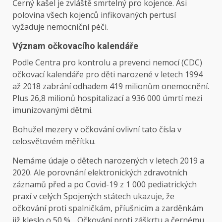
Černý kašel je zvláště smrtelný pro kojence. Asi
polovina všech kojenců infikovaných pertusí
vyžaduje nemocniční péči.
Význam očkovacího kalendáře
Podle Centra pro kontrolu a prevenci nemocí (CDC)
očkovací kalendáře pro děti narozené v letech 1994
až 2018 zabrání odhadem 419 milionům onemocnění.
Plus 26,8 milionů hospitalizací a 936 000 úmrtí mezi
imunizovanými dětmi.
Bohužel mezery v očkování ovlivní tato čísla v
celosvětovém měřítku.
Nemáme údaje o dětech narozených v letech 2019 a
2020. Ale porovnání elektronických zdravotních
záznamů před a po Covid-19 z 1 000 pediatrických
praxí v celých Spojených státech ukazuje, že
očkování proti spalničkám, příušnicím a zarděnkám
již kleslo o 50 %. . Očkování proti záškrtu a černému