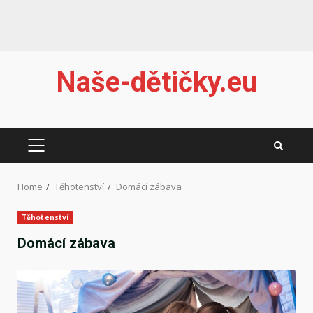
Skip
Naše-dětičky.eu
to
content
PRIMARY
MENU
Home
Těhotenství
Domácí zábava
Těhotenství
Domácí zábava