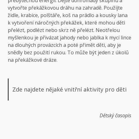
přebytečnou energii. Dejte dohromady skupinu a
vytvořte překážkovou dráhu na zahradě. Použijte
židle, krabice, polštáře, koš na prádlo a kousky lana
k vytvoření náročných překážek, které mohou děti
přelézt, podlézt nebo skrz ně přelézt. Neotřelou
myšlenkou je přivázat jahody nebo jablka k mycí lince
na dlouhých provázcích a poté přimět děti, aby je
snědly bez použití rukou. To může být jeden z úkolů
na překážkové dráze.
Zde najdete nějaké vnitřní aktivity pro děti
Dětský časopis