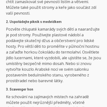
chtít zamaskovat své pevnosti listím a větvemi.
Můžete také použít stromy a keře jako součást zdí
vaší pevnosti.
2. Uspořádejte piknik s medvídkem
Pozvěte chlupaté kamarády svých dětí a naaranžujte
je pod stromy. Používejte plastové nádobí a
podávejte skutečný džus a občerstvení pro lidské
hosty. Pro větší děti to proměňte v půlnoční hostinu
a zařaďte horkou čokoládu do termolahví. Osvětlete
jídlo lucernami, které vyzdobili, ale ujistěte se, že jsou
umístěny bezpečně mimo dosah. Nebo si znovu
vytvořte kouzlo Arabské noci ve svém salonku
postavením beduínského stanu, vyrobeného z
prostěradel nebo barevné látky.
3. Scavenger hon
Ke schování na zajímavých místech na zahradě
můžete použít nejrůznější předměty, včetně