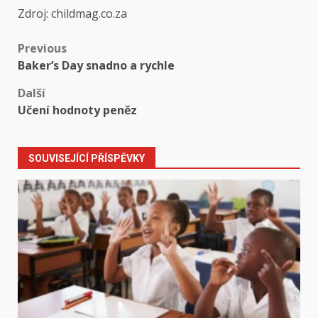
Zdroj: childmag.co.za
Post
Previous
Baker’s Day snadno a rychle
navigation
Další
Učení hodnoty peněz
SOUVISEJÍCÍ PŘÍSPĚVKY