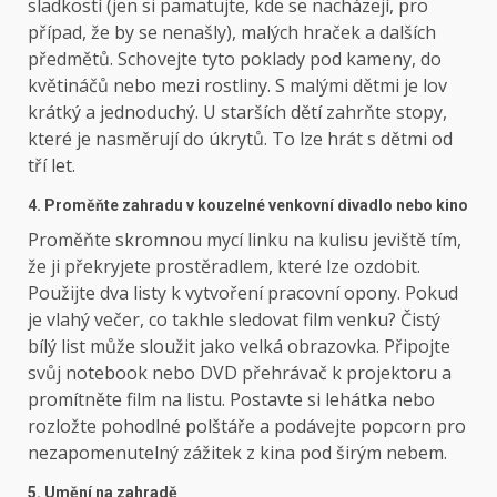
sladkostí (jen si pamatujte, kde se nacházejí, pro
případ, že by se nenašly), malých hraček a dalších
předmětů. Schovejte tyto poklady pod kameny, do
květináčů nebo mezi rostliny. S malými dětmi je lov
krátký a jednoduchý. U starších dětí zahrňte stopy,
které je nasměrují do úkrytů. To lze hrát s dětmi od
tří let.
4. Proměňte zahradu v kouzelné venkovní divadlo nebo kino
Proměňte skromnou mycí linku na kulisu jeviště tím,
že ji překryjete prostěradlem, které lze ozdobit.
Použijte dva listy k vytvoření pracovní opony. Pokud
je vlahý večer, co takhle sledovat film venku? Čistý
bílý list může sloužit jako velká obrazovka. Připojte
svůj notebook nebo DVD přehrávač k projektoru a
promítněte film na listu. Postavte si lehátka nebo
rozložte pohodlné polštáře a podávejte popcorn pro
nezapomenutelný zážitek z kina pod širým nebem.
5. Umění na zahradě