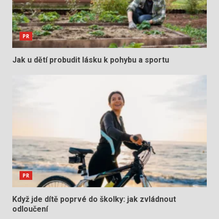
PR
Jak u dětí probudit lásku k pohybu a sportu
PR
Když jde dítě poprvé do školky: jak zvládnout
odloučení