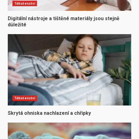
Těhotenství
Digitální nástroje a tištěné materiály jsou stejně
důležité
Těhotenství
Skrytá ohniska nachlazení a chřipky