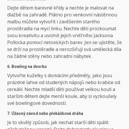
Dejte dětem barevné křídy a nechte je malovat na
dlažbě na zahradě. Plátno pro venkovní nástěnnou
malbu můžete vytvořit i zavěšením starého
prostěradla na mycí linku. Nechte děti prozkoumat
svou kreativitu a uvolnit jejich vnitřního Jacksona
Pollocka pomocí netoxických barev. Jen se ujistěte, že
se drží na prostěradle a nerozšiřují svá umělecká díla
na žádné stěny nebo zahradní nábytek.
6. Bowling na dvorku
Vytvořte kuželky s domácími předměty, jako jsou
prázdné lahve od studených nápojů nebo krabice od
cereálií. Nechte mladší děti používat velkou kouli a
starším dětem dejte menší koule, aby si vyzkoušely
své bowlingové dovednosti.
7. Úžasný závod nebo překážková dráha
Je to skvělý způsob, jak nechat starší děti spálit