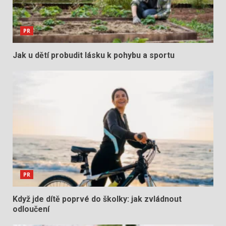
PR
Jak u dětí probudit lásku k pohybu a sportu
PR
Když jde dítě poprvé do školky: jak zvládnout
odloučení