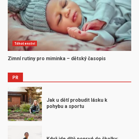
Těhotenství
Zimní rutiny pro miminka – dětský časopis
PR
Jak u dětí probudit lásku k
pohybu a sportu
Když jde dítě poprvé do školky: