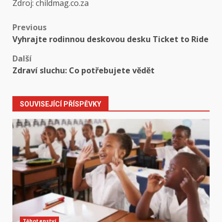
Zdroj: childmag.co.za
Post
Previous
Vyhrajte rodinnou deskovou desku Ticket to Ride
navigation
Další
Zdraví sluchu: Co potřebujete vědět
SOUVISEJÍCÍ PŘÍSPĚVKY
Těhotenství