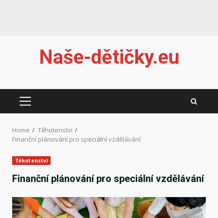
Skip
Naše-dětičky.eu
to
content
PRIMARY
MENU
Home
Těhotenství
Finanční plánování pro speciální vzdělávání
Těhotenství
Finanční plánování pro speciální vzdělávání