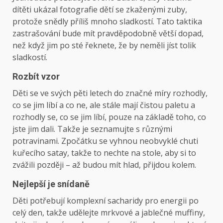
dítěti ukázal fotografie dětí se zkaženými zuby,
protože snědly příliš mnoho sladkostí. Tato taktika
zastrašování bude mít pravděpodobně větší dopad,
než když jim po sté řeknete, že by neměli jíst tolik
sladkostí.
Rozbít vzor
Děti se ve svých pěti letech do značné míry rozhodly,
co se jim líbí a co ne, ale stále mají čistou paletu a
rozhodly se, co se jim líbí, pouze na základě toho, co
jste jim dali. Takže je seznamujte s různými
potravinami. Zpočátku se vyhnou neobvyklé chuti
kuřecího satay, takže to nechte na stole, aby si to
zvážili později – až budou mít hlad, přijdou kolem.
Nejlepší je snídaně
Děti potřebují komplexní sacharidy pro energii po
celý den, takže udělejte mrkvové a jablečné muffiny,