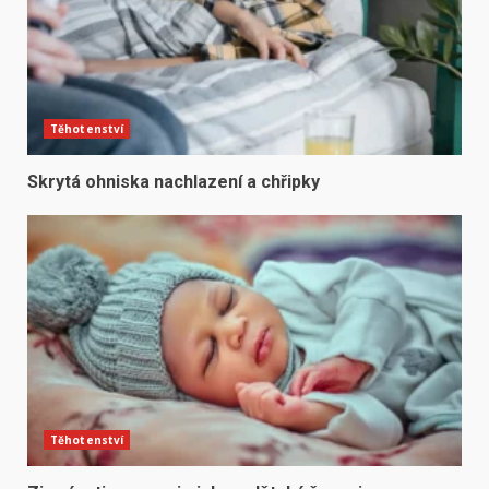
Těhotenství
Skrytá ohniska nachlazení a chřipky
Těhotenství