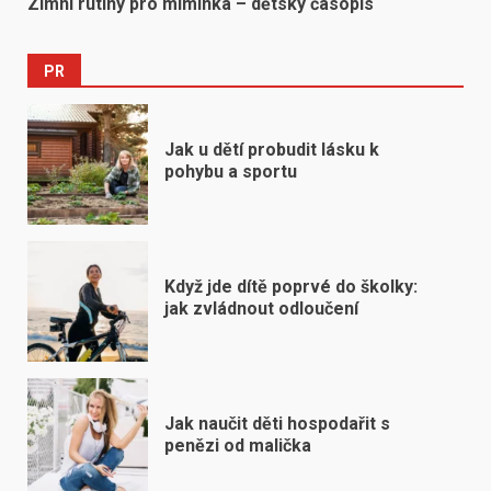
Zimní rutiny pro miminka – dětský časopis
PR
Jak u dětí probudit lásku k
pohybu a sportu
Když jde dítě poprvé do školky:
jak zvládnout odloučení
Jak naučit děti hospodařit s
penězi od malička