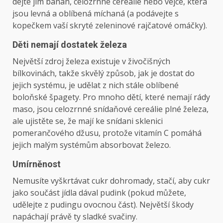
dejte jim banán, celozrnné cereálie nebo vejce, která
jsou levná a oblíbená míchaná (a podávejte s
kopečkem vaší skryté zeleninové rajčatové omáčky).
Děti nemají dostatek železa
Největší zdroj železa existuje v živočišných
bílkovinách, takže skvělý způsob, jak je dostat do
jejich systému, je udělat z nich stále oblíbené
boloňské špagety. Pro mnoho dětí, které nemají rády
maso, jsou celozrnné snídaňové cereálie plné železa,
ale ujistěte se, že mají ke snídani sklenici
pomerančového džusu, protože vitamín C pomáhá
jejich malým systémům absorbovat železo.
Umírněnost
Nemusíte vyškrtávat cukr dohromady, stačí, aby cukr
jako součást jídla dával pudink (pokud můžete,
udělejte z pudingu ovocnou část). Největší škody
napáchají právě ty sladké svačiny.