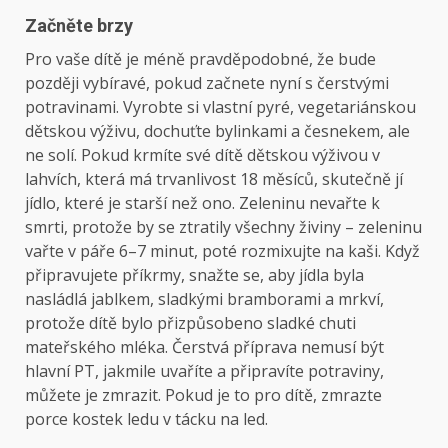
Začněte brzy
Pro vaše dítě je méně pravděpodobné, že bude
později vybíravé, pokud začnete nyní s čerstvými
potravinami. Vyrobte si vlastní pyré, vegetariánskou
dětskou výživu, dochuťte bylinkami a česnekem, ale
ne solí. Pokud krmíte své dítě dětskou výživou v
lahvích, která má trvanlivost 18 měsíců, skutečně jí
jídlo, které je starší než ono. Zeleninu nevařte k
smrti, protože by se ztratily všechny živiny – zeleninu
vařte v páře 6–7 minut, poté rozmixujte na kaši. Když
připravujete příkrmy, snažte se, aby jídla byla
nasládlá jablkem, sladkými bramborami a mrkví,
protože dítě bylo přizpůsobeno sladké chuti
mateřského mléka. Čerstvá příprava nemusí být
hlavní PT, jakmile uvaříte a připravíte potraviny,
můžete je zmrazit. Pokud je to pro dítě, zmrazte
porce kostek ledu v tácku na led.