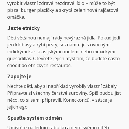
vyrobit vlastní zdravé nezdravé jídlo – může to být
pizza, burger placičky a skrytá zeleninová rajčatová
omáčka.
Jezte etnicky
Děti většinou nemají rády nevýrazná jídla. Pokud jedí
jen klobásy a rybí prsty, seznamte je s ovocnými
indickými kari a asijskými nudlemi nebo mexickými
quesadillas. Otevřete jejich mysl tím, že budete často
chodit do etnických restaurací.
Zapojte je
Nechte děti, aby si například vyrobily vlastní zábaly.
Připravte si všechny čerstvé suroviny. Spíš budou jíst
něco, co si sami připravili. Koneckonců, v sázce je
jejich ego.
Spusťte systém odměn
Umístěte na lednici tabulku a dejte svému dítěti