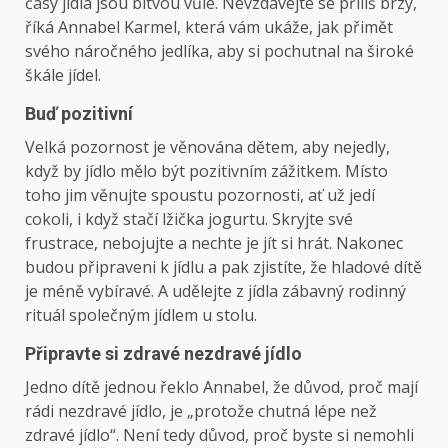
časy jídla jsou bitvou vůle. Nevzdávejte se příliš brzy,
říká Annabel Karmel, která vám ukáže, jak přimět
svého náročného jedlíka, aby si pochutnal na široké
škále jídel.
Buď pozitivní
Velká pozornost je věnována dětem, aby nejedly,
když by jídlo mělo být pozitivním zážitkem. Místo
toho jim věnujte spoustu pozornosti, ať už jedí
cokoli, i když stačí lžička jogurtu. Skryjte své
frustrace, nebojujte a nechte je jít si hrát. Nakonec
budou připraveni k jídlu a pak zjistíte, že hladové dítě
je méně vybíravé. A udělejte z jídla zábavný rodinný
rituál společným jídlem u stolu.
Připravte si zdravé nezdravé jídlo
Jedno dítě jednou řeklo Annabel, že důvod, proč mají
rádi nezdravé jídlo, je „protože chutná lépe než
zdravé jídlo“. Není tedy důvod, proč byste si nemohli