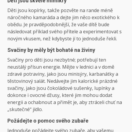
Děti jsou skvělé mimikry
Děti jsou kopírky, takže pozvěte na rande méně
náročného kamaráda a dejte jim něco exotického k
obědu. Je pravděpodobnější, že vaše dítě bude
následovat příklad svého přítele a experimentovat s
novým vkusem, než kdybyste jí to jednoduše řekli.
Svačiny by měly být bohaté na živiny
Svačiny pro děti jsou nezbytné; potřebují ten
neustálý přísun energie. Mějte v lednici a v domě
zdravé potraviny, jako jsou minisýry, karbanátky a
těstovinový salát. Nedávejte jim kalorické prázdné
svačiny, jako jsou čokoládové sušenky, lupínky a
dokonce i ovocné džusy, které jim mohou dodat
energii a ochabnout a přimět je, aby ztráceli chuť na
„skutečné“ jídlo.
Požádejte o pomoc svého zubaře
Jednoduše požádejte svého zubaře, aby vašemu