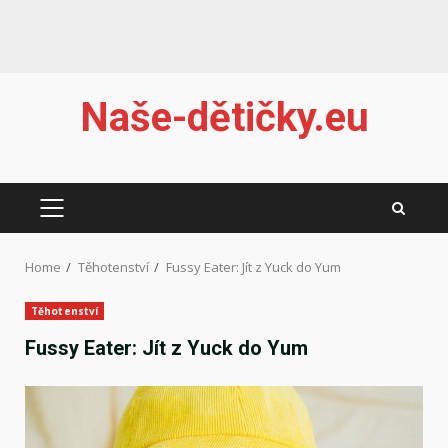
Skip
Naše-dětičky.eu
to
content
PRIMARY
MENU
Home
Těhotenství
Fussy Eater: Jít z Yuck do Yum
Těhotenství
Fussy Eater: Jít z Yuck do Yum