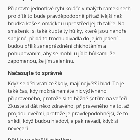
Připravte jednotlivé rybí koláče v malých ramekinech;
pro dítě to bude pravděpodobně přitažlivější než
hrudka kaše s omáčkou uprostřed jejich talíře. Na
smaženici si také kupte ty hůlky, které jsou nahoře
spojené, přidá to trochu divadla do jejich jedení –
budou příliš zaneprázdněni chichotáním a
pohupováním, aby se mohli u jídla hůlkami, že
zapomenou, že jím zeleninu.
Načasujte to správně
Když se děti vrátí ze školy, mají největší hlad. To je
také čas, kdy možná nemáte nic výživného
připraveného, ​​protože si to běžně šetříte na večeři.
Zkuste si dát něco zdravého, připraveného na to, až
projdou dveřmi, protože je pravděpodobnější, že to
snědí, když budou hladoví, a pak nevadí, když si
nevečeří.