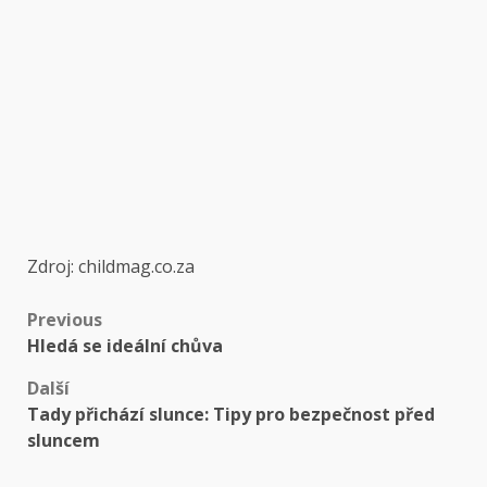
Zdroj: childmag.co.za
Post
Previous
Hledá se ideální chůva
navigation
Další
Tady přichází slunce: Tipy pro bezpečnost před
sluncem