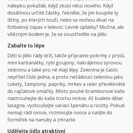
nálepku pokaždé, když zkusí něco nového. Když
dosáhnou určité částky, řekněte, že jim koupíte ty
džíny, po kterých touží, nebo se mohou dívat na
fotbalový zápas v televizi. Levné úplatky? Možná, ale
vítězným bodem je, že se soustředíte na jídlo.
Zabalte to lépe
Děti si jídlo rády drží, takže připravte pokrmy z prstů,
mini karbanátky, rybí goujony, nakrájenou syrovou
zeleninu a také pro ně mají dipy. Zelenina je často
nepřítel číslo jedna, a proto nežádoucí zeleninu jako
cukety, žampiony, papriky, mrkev a celer převlékněte
do rajčatové omáčky. Místo pouhé bramborové kaše
nastrouhejte do kaše trochu mrkve. Až budete dělat
lasagne, vyzkoušejte variaci špenátu a ricotty. Pokud
nemají rádi ovoce, rozmixujte ovoce a nalijte do
formiček na nanuky a zmrazte.
Udělejte jídlo atraktivní