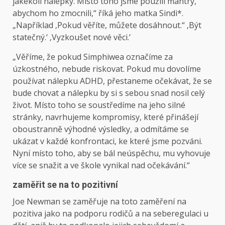
jakékoli nálepky. Místo toho jsme použili mantry,
abychom ho zmocnili,“ říká jeho matka Sindi*.
„Například ‚Pokud věříte, můžete dosáhnout.“ ‚Být
statečný.‘ ‚Vyzkoušet nové věci.‘
„Věříme, že pokud Simphiwea označíme za
úzkostného, ​​nebude riskovat. Pokud mu dovolíme
používat nálepku ADHD, přestaneme očekávat, že se
bude chovat a nálepku by si s sebou snad nosil celý
život. Místo toho se soustředíme na jeho silné
stránky, navrhujeme kompromisy, které přinášejí
oboustranně výhodné výsledky, a odmítáme se
ukázat v každé konfrontaci, ke které jsme pozváni.
Nyní místo toho, aby se bál neúspěchu, mu vyhovuje
více se snažit a ve škole vynikal nad očekávání.“
zaměřit se na to pozitivní
Joe Newman se zaměřuje na toto zaměření na
pozitiva jako na podporu rodičů a na seberegulaci u