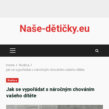
Skip
Naše-dětičky.eu
to
content
PRIMARY
MENU
Home
Rodina
Jak se vypořádat s náročným chováním vašeho dítěte
Rodina
Jak se vypořádat s náročným chováním
vašeho dítěte