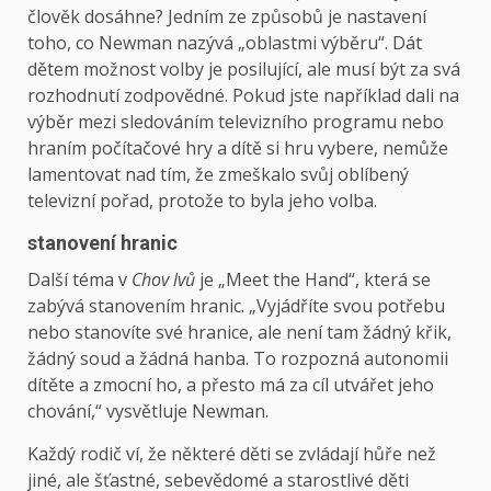
člověk dosáhne? Jedním ze způsobů je nastavení
toho, co Newman nazývá „oblastmi výběru“. Dát
dětem možnost volby je posilující, ale musí být za svá
rozhodnutí zodpovědné. Pokud jste například dali na
výběr mezi sledováním televizního programu nebo
hraním počítačové hry a dítě si hru vybere, nemůže
lamentovat nad tím, že zmeškalo svůj oblíbený
televizní pořad, protože to byla jeho volba.
stanovení hranic
Další téma v
Chov lvů
je „Meet the Hand“, která se
zabývá stanovením hranic. „Vyjádříte svou potřebu
nebo stanovíte své hranice, ale není tam žádný křik,
žádný soud a žádná hanba. To rozpozná autonomii
dítěte a zmocní ho, a přesto má za cíl utvářet jeho
chování,“ vysvětluje Newman.
Každý rodič ví, že některé děti se zvládají hůře než
jiné, ale šťastné, sebevědomé a starostlivé děti