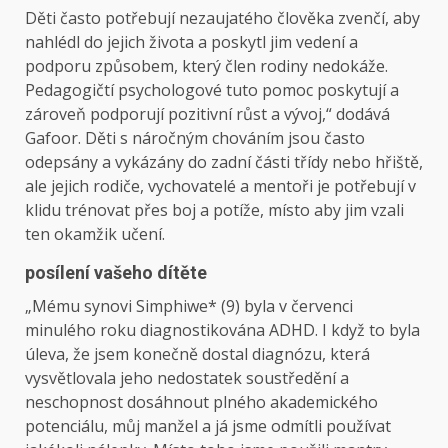
Děti často potřebují nezaujatého člověka zvenčí, aby
nahlédl do jejich života a poskytl jim vedení a
podporu způsobem, který člen rodiny nedokáže.
Pedagogičtí psychologové tuto pomoc poskytují a
zároveň podporují pozitivní růst a vývoj,“ dodává
Gafoor. Děti s náročným chováním jsou často
odepsány a vykázány do zadní části třídy nebo hřiště,
ale jejich rodiče, vychovatelé a mentoři je potřebují v
klidu trénovat přes boj a potíže, místo aby jim vzali
ten okamžik učení.
posílení vašeho dítěte
„Mému synovi Simphiwe* (9) byla v červenci
minulého roku diagnostikována ADHD. I když to byla
úleva, že jsem konečně dostal diagnózu, která
vysvětlovala jeho nedostatek soustředění a
neschopnost dosáhnout plného akademického
potenciálu, můj manžel a já jsme odmítli používat