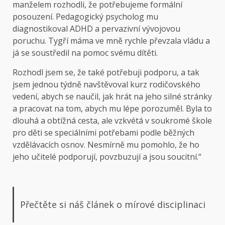
manželem rozhodli, že potřebujeme formální
posouzení. Pedagogický psycholog mu
diagnostikoval ADHD a pervazivní vývojovou
poruchu. Tygří máma ve mně rychle převzala vládu a
já se soustředil na pomoc svému dítěti.
Rozhodl jsem se, že také potřebuji podporu, a tak
jsem jednou týdně navštěvoval kurz rodičovského
vedení, abych se naučil, jak hrát na jeho silné stránky
a pracovat na tom, abych mu lépe porozuměl. Byla to
dlouhá a obtížná cesta, ale vzkvétá v soukromé škole
pro děti se speciálními potřebami podle běžných
vzdělávacích osnov. Nesmírně mu pomohlo, že ho
jeho učitelé podporují, povzbuzují a jsou soucitní.“
Přečtěte si náš článek o mírové disciplinaci