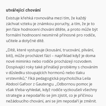
utvářející chování
Existuje křehká rovnováha mezi tím, že každý
záchvat vzteku je známkou poruchy, a tím, že je to
jen fáze hodnocení chování dítěte, a proto může být
formální hodnocení nesmírně přínosné pro rodiče,
učitele a dotyčné dítě.
„Dítě, které vystupuje (kousání, trucování, plivání,
bití), může procházet fází – například když je doma
nové miminko nebo rodiče procházejí rozvodem.
Dospívající roky také přinášejí problémy s chováním
v důsledku stoupajících hormonů nebo tlaku
vrstevníků,“ říká pedagogická psycholožka Leila
Abdool Gafoor z Gautengu. „Odbornou pomoc je
však třeba vyhledat, když rodiče vyzkoušeli všechny
strategie a nepodařilo se jim zjistit, co je příčinou
nežádoucího chování, ani se jim nepodaří je změnit.