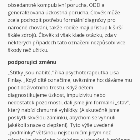
obsedantně kompulzivní porucha, ODD a
generalizovaná úzkostná porucha. Člověk může
zcela pochopit potřebu formální diagnózy pro
náročné chování, takže rodiče mají přístup k širší
škále zdrojů.
Člověk si však klade otázku, zda v
některých případech tato označení nezpůsobí více
škody než užitku.
podporující změnu
„Štítky jsou nabité,“ říká psychoterapeutka Lisa
Finlay. „Když dítě označíme, uvězníme ho; dáváme mu
pocit doživotního trestu. Když dětem
diagnostikujeme úzkost, impulzivitu nebo
nedostatek pozornosti, dali jsme jim formální „stav“,
který nabízí chmurné vyhlídky. (A skutečně jsme
poskytli skvělou záminku, abychom se vyhnuli
jakékoli snaze o zlepšení). Tyto výše uvedené
„podmínky“ většinou nejsou ničím jiným než
náročným chováním. Vybíráme si chování. A můžeme