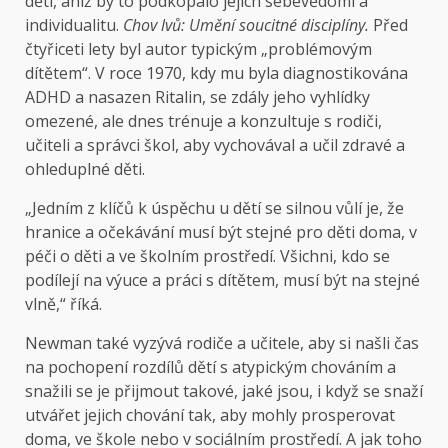
dětí, aniž by to podkopalo jejich sebevědomí a
individualitu.
Chov lvů: Umění soucitné disciplíny.
Před
čtyřiceti lety byl autor typickým „problémovým
dítětem“. V roce 1970, kdy mu byla diagnostikována
ADHD a nasazen Ritalin, se zdály jeho vyhlídky
omezené, ale dnes trénuje a konzultuje s rodiči,
učiteli a správci škol, aby vychovával a učil zdravé a
ohleduplné děti.
„Jedním z klíčů k úspěchu u dětí se silnou vůlí je, že
hranice a očekávání musí být stejné pro děti doma, v
péči o děti a ve školním prostředí. Všichni, kdo se
podílejí na výuce a práci s dítětem, musí být na stejné
vlně,“ říká.
Newman také vyzývá rodiče a učitele, aby si našli čas
na pochopení rozdílů dětí s atypickým chováním a
snažili se je přijmout takové, jaké jsou, i když se snaží
utvářet jejich chování tak, aby mohly prosperovat
doma, ve škole nebo v sociálním prostředí. A jak toho