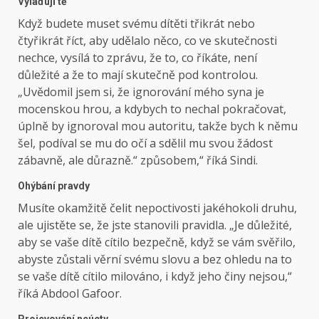
Vylaďuji tě
Když budete muset svému dítěti třikrát nebo
čtyřikrát říct, aby udělalo něco, co ve skutečnosti
nechce, vysílá to zprávu, že to, co říkáte, není
důležité a že to mají skutečně pod kontrolou.
„Uvědomil jsem si, že ignorování mého syna je
mocenskou hrou, a kdybych to nechal pokračovat,
úplně by ignoroval mou autoritu, takže bych k němu
šel, podíval se mu do očí a sdělil mu svou žádost
zábavně, ale důrazně.“ způsobem,“ říká Sindi.
Ohýbání pravdy
Musíte okamžitě čelit nepoctivosti jakéhokoli druhu,
ale ujistěte se, že jste stanovili pravidla. „Je důležité,
aby se vaše dítě cítilo bezpečně, když se vám svěřilo,
abyste zůstali věrní svému slovu a bez ohledu na to
se vaše dítě cítilo milováno, i když jeho činy nejsou,“
říká Abdool Gafoor.
Projevování neúcty