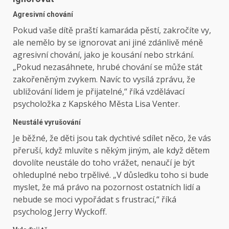
Agresivní chování
Pokud vaše dítě praští kamaráda pěstí, zakročíte vy,
ale nemělo by se ignorovat ani jiné zdánlivě méně
agresivní chování, jako je kousání nebo strkání.
„Pokud nezasáhnete, hrubé chování se může stát
zakořeněným zvykem. Navíc to vysílá zprávu, že
ubližování lidem je přijatelné,“ říká vzdělávací
psycholožka z Kapského Města Lisa Venter.
Neustálé vyrušování
Je běžné, že děti jsou tak dychtivé sdílet něco, že vás
přeruší, když mluvíte s někým jiným, ale když dětem
dovolíte neustále do toho vrážet, nenaučí je být
ohleduplné nebo trpělivé. „V důsledku toho si bude
myslet, že má právo na pozornost ostatních lidí a
nebude se moci vypořádat s frustrací,“ říká
psycholog Jerry Wyckoff.