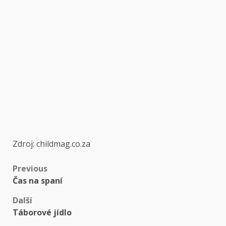
Zdroj: childmag.co.za
Post
Previous
Čas na spaní
navigation
Další
Táborové jídlo