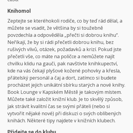
Knihomol
Zeptejte se kteréhokoli rodiče, co by teď rád dělal, a
můžete se vsadit, že většina by si toužebně
povzdechla a odpověděla „přečti si dobrou knihu“.
Neříkají, že by si rádi přečetli dobrou knihu, bez
rušivých vlivů, otázek, požadavků a krizí. Pokud jste
přečetli vše, co máte na poličce a nemůžete najít
chvilku klidu na gauči, pak navštivte knihkupectví,
kde na vás čekají plyšové kožené pohovky a křesla,
přátelský personál a čaj a dort, zatímco si budete
procházet jejich unikátní sbírku starých a nové knihy.
Book Lounge v Kapském Městě je takovým místem.
Můžete také založit knižní klub. Je to skvělý způsob,
jak strávit kvalitní čas se svými přáteli (nebo si
vytvořit nějaké nové) při diskuzi o svých oblíbených
knihách. Některé tipy najdete v knižních klubech.
Přidejte se do klubu