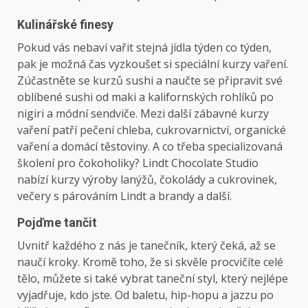
Kulinářské finesy
Pokud vás nebaví vařit stejná jídla týden co týden,
pak je možná čas vyzkoušet si speciální kurzy vaření.
Zúčastněte se kurzů sushi a naučte se připravit své
oblíbené sushi od maki a kalifornských rohlíků po
nigiri a módní sendviče. Mezi další zábavné kurzy
vaření patří pečení chleba, cukrovarnictví, organické
vaření a domácí těstoviny. A co třeba specializovaná
školení pro čokoholiky? Lindt Chocolate Studio
nabízí kurzy výroby lanýžů, čokolády a cukrovinek,
večery s párováním Lindt a brandy a další.
Pojďme tančit
Uvnitř každého z nás je tanečník, který čeká, až se
naučí kroky. Kromě toho, že si skvěle procvičíte celé
tělo, můžete si také vybrat taneční styl, který nejlépe
vyjadřuje, kdo jste. Od baletu, hip-hopu a jazzu po