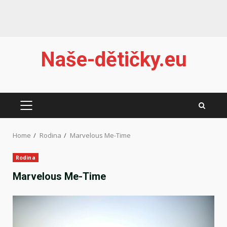
Skip
Naše-dětičky.eu
to
content
PRIMARY
MENU
Home
Rodina
Marvelous Me-Time
Rodina
Marvelous Me-Time