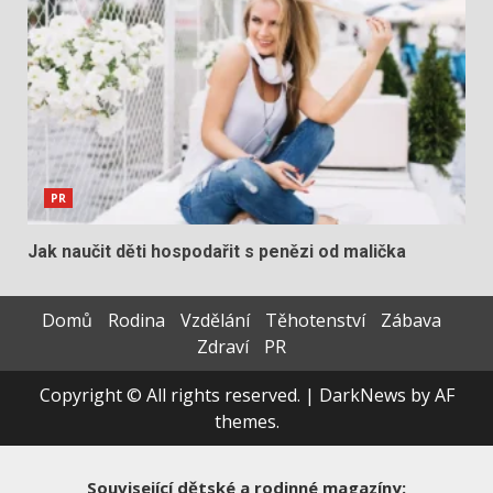
PR
Jak naučit děti hospodařit s penězi od malička
Domů
Rodina
Vzdělání
Těhotenství
Zábava
Zdraví
PR
Copyright © All rights reserved.
|
DarkNews
by AF
themes.
Související dětské a rodinné magazíny: