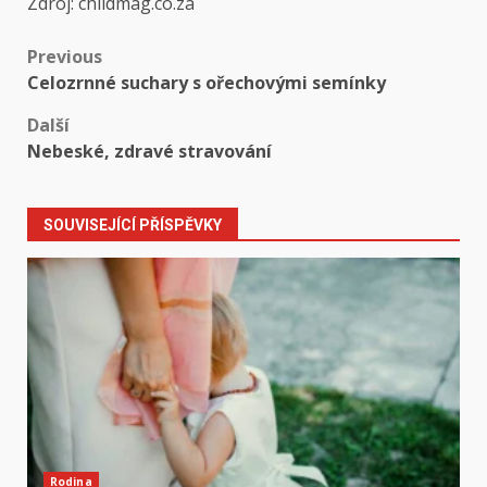
Zdroj: childmag.co.za
Post
Previous
Celozrnné suchary s ořechovými semínky
navigation
Další
Nebeské, zdravé stravování
SOUVISEJÍCÍ PŘÍSPĚVKY
Rodina