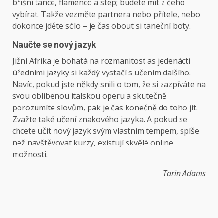
břišní tance, flamenco a step; budete mít z čeho
vybírat. Takže vezměte partnera nebo přítele, nebo
dokonce jděte sólo – je čas obout si taneční boty.
Naučte se nový jazyk
Jižní Afrika je bohatá na rozmanitost as jedenácti
úředními jazyky si každý vystačí s učením dalšího.
Navíc, pokud jste někdy snili o tom, že si zazpíváte na
svou oblíbenou italskou operu a skutečně
porozumíte slovům, pak je čas konečně do toho jít.
Zvažte také učení znakového jazyka. A pokud se
chcete učit nový jazyk svým vlastním tempem, spíše
než navštěvovat kurzy, existují skvělé online
možnosti.
Tarin Adams