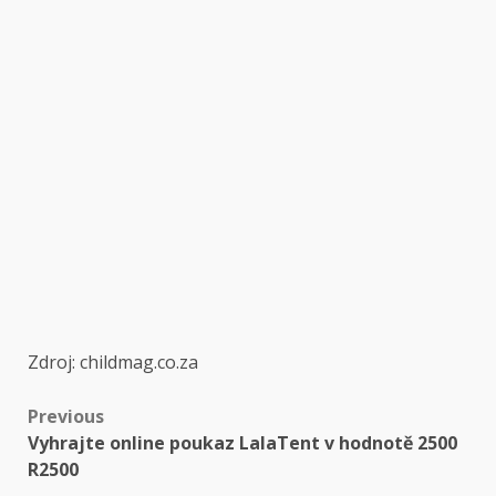
Zdroj: childmag.co.za
Post
Previous
Vyhrajte online poukaz LalaTent v hodnotě 2500
navigation
R2500