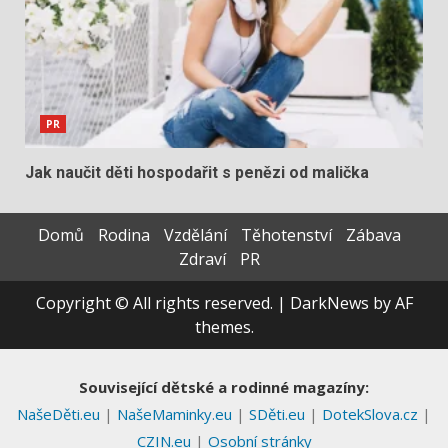
PR
Jak naučit děti hospodařit s penězi od malička
Domů
Rodina
Vzdělání
Těhotenství
Zábava
Zdraví
PR
Copyright © All rights reserved.
|
DarkNews
by AF
themes.
Související dětské a rodinné magazíny:
NašeDěti.eu
|
NašeMaminky.eu
|
SDěti.eu
|
DotekSlova.cz
|
CZIN.eu
|
Osobní stránky