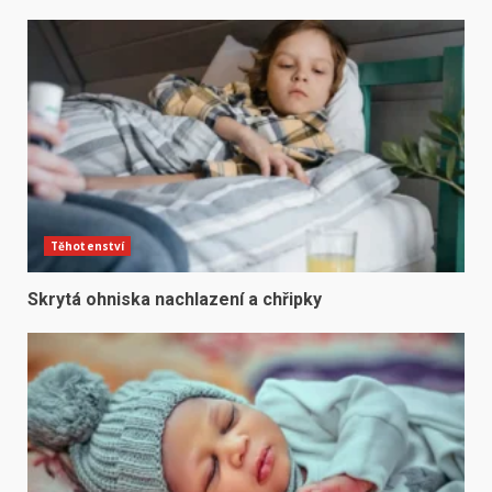
Těhotenství
Skrytá ohniska nachlazení a chřipky