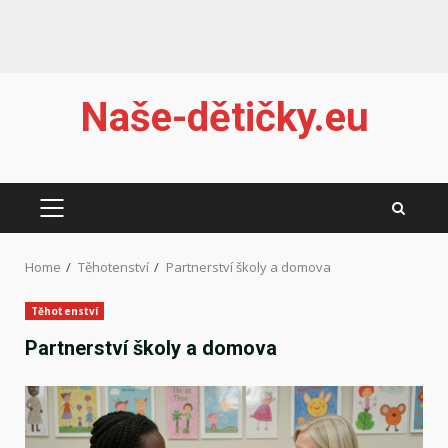
Skip
Naše-dětičky.eu
to
content
PRIMARY
MENU
Home
Těhotenství
Partnerství školy a domova
Těhotenství
Partnerství školy a domova