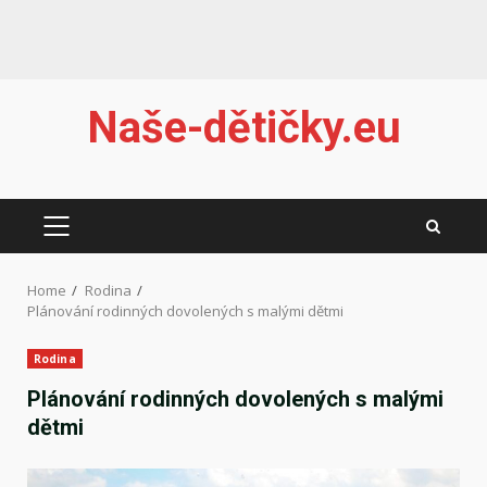
Skip
Naše-dětičky.eu
to
content
PRIMARY
MENU
Home
Rodina
Plánování rodinných dovolených s malými dětmi
Rodina
Plánování rodinných dovolených s malými
dětmi