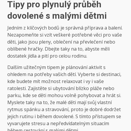
Tipy pro plynulý průběh
dovolené s malými dětmi
Jedním z klíčových bodů je správná příprava a balení.
Nezapomeňte si vzít veškeré potřebné věci pro vaše
děti, jako jsou pleny, oblečení na převlečení nebo
oblíbené hračky. Dbejte taky na to, abyste měli
dostatek jídla a pití pro celou rodinu.
Dalším užitečným tipem je plánování aktivit s
ohledem na potřeby vašich dětí. Vyberte si destinaci,
kde budete mít možnost relaxovat i vy i vaše
ratolesti. Zajistěte si ubytování blízko pláže nebo
parku, kde se děti mohou volně pohybovat a hrát si.
Myslete taky na to, že malé děti mají svůj vlastní
rytmus spánku a stravování, proto je dobré dodržet
jejich rutinu i během dovolené. S tímto přístupem se
vyvarujete stresu a nepředvídatelným situacím
během cestování s malými dětmi.