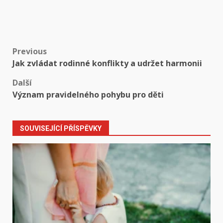
Post
Previous
Jak zvládat rodinné konflikty a udržet harmonii
navigation
Další
Význam pravidelného pohybu pro děti
SOUVISEJÍCÍ PŘÍSPĚVKY