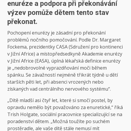
enuréze a podpora při překonávání
výzev pomůže dětem tento stav
překonat.
Pochopení enurézy je zásadní pro překonání
problémů nočního pomočování. Podle Dr. Margaret
Fockema, prezidentky CASA (Sdružení pro kontinenci
v Jižní Africe) a místopředsedkyně Akademie enurézy
v Jižní Africe (EASA), úplná lékařská definice enurézy
je „nedobrovolné vyprazdňování moči během
spánku. Se závažností nejméně třikrát týdně u dětí
starších pěti let, při absenci vrozených nebo
získaných vad centrálního nervového systému“.
„Dítě mladší asi čtyř let, které si smočí postel, by
opravdu nemělo být považováno za enuretické,“ říká
Trish Holgate, sociální pracovnice specializující se na
poradenství dětem. „Možná toužíte po suchém
prostěradle, ale vaše dítě stále nemusí mít