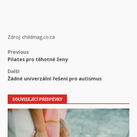
Zdroj: childmag.co.za
Post
Previous
Pilates pro těhotné ženy
navigation
Další
Žádné univerzální řešení pro autismus
SOUVISEJÍCÍ PŘÍSPĚVKY