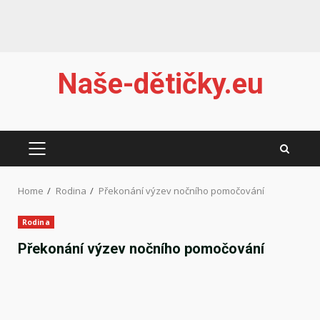
Skip
Naše-dětičky.eu
to
content
PRIMARY
MENU
Home
Rodina
Překonání výzev nočního pomočování
Rodina
Překonání výzev nočního pomočování