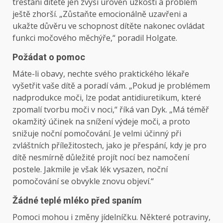
trestání dítěte jen zvýší úroveň úzkosti a problém
ještě zhorší. „Zůstaňte emocionálně uzavřeni a
ukažte důvěru ve schopnost dítěte nakonec ovládat
funkci močového měchýře,“ poradil Holgate.
Požádat o pomoc
Máte-li obavy, nechte svého praktického lékaře
vyšetřit vaše dítě a poradí vám. „Pokud je problémem
nadprodukce moči, lze podat antidiuretikum, které
zpomalí tvorbu moči v noci,“ říká van Dyk. „Má téměř
okamžitý účinek na snížení výdeje moči, a proto
snižuje noční pomočování. Je velmi účinný při
zvláštních příležitostech, jako je přespání, kdy je pro
dítě nesmírně důležité projít nocí bez namočení
postele. Jakmile je však lék vysazen, noční
pomočování se obvykle znovu objeví.“
Žádné teplé mléko před spaním
Pomoci mohou i změny jídelníčku. Některé potraviny,