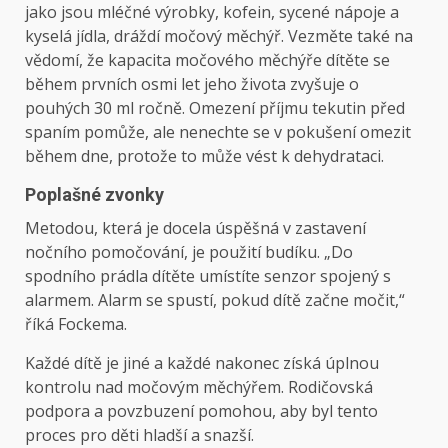
jako jsou mléčné výrobky, kofein, sycené nápoje a
kyselá jídla, dráždí močový měchýř. Vezměte také na
vědomí, že kapacita močového měchýře dítěte se
během prvních osmi let jeho života zvyšuje o
pouhých 30 ml ročně. Omezení příjmu tekutin před
spaním pomůže, ale nenechte se v pokušení omezit
během dne, protože to může vést k dehydrataci.
Poplašné zvonky
Metodou, která je docela úspěšná v zastavení
nočního pomočování, je použití budíku. „Do
spodního prádla dítěte umístíte senzor spojený s
alarmem. Alarm se spustí, pokud dítě začne močit,“
říká Fockema.
Každé dítě je jiné a každé nakonec získá úplnou
kontrolu nad močovým měchýřem. Rodičovská
podpora a povzbuzení pomohou, aby byl tento
proces pro děti hladší a snazší.