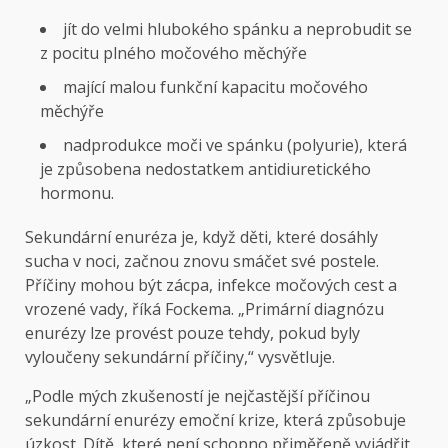
jít do velmi hlubokého spánku a neprobudit se
z pocitu plného močového měchýře
mající malou funkční kapacitu močového
měchýře
nadprodukce moči ve spánku (polyurie), která
je způsobena nedostatkem antidiuretického
hormonu.
Sekundární enuréza je, když děti, které dosáhly
sucha v noci, začnou znovu smáčet své postele.
Příčiny mohou být zácpa, infekce močových cest a
vrozené vady, říká Fockema. „Primární diagnózu
enurézy lze provést pouze tehdy, pokud byly
vyloučeny sekundární příčiny,“ vysvětluje.
„Podle mých zkušeností je nejčastější příčinou
sekundární enurézy emoční krize, která způsobuje
úzkost. Dítě, které není schopno přiměřeně vyjádřit