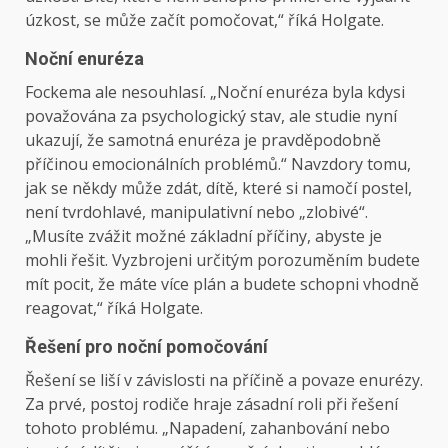
úzkost, se může začít pomočovat,“ říká Holgate.
Noční enuréza
Fockema ale nesouhlasí. „Noční enuréza byla kdysi
považována za psychologický stav, ale studie nyní
ukazují, že samotná enuréza je pravděpodobně
příčinou emocionálních problémů.“ Navzdory tomu,
jak se někdy může zdát, dítě, které si namočí postel,
není tvrdohlavé, manipulativní nebo „zlobivé“.
„Musíte zvážit možné základní příčiny, abyste je
mohli řešit. Vyzbrojeni určitým porozuměním budete
mít pocit, že máte více plán a budete schopni vhodně
reagovat,“ říká Holgate.
Řešení pro noční pomočování
Řešení se liší v závislosti na příčině a povaze enurézy.
Za prvé, postoj rodiče hraje zásadní roli při řešení
tohoto problému. „Napadení, zahanbování nebo