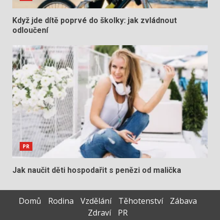
Když jde dítě poprvé do školky: jak zvládnout
odloučení
PR
Jak naučit děti hospodařit s penězi od malička
Domů
Rodina
Vzdělání
Těhotenství
Zábava
Zdraví
PR