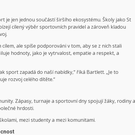
ort je jen jednou součástí širšího ekosystému. Školy jako St
ízejí cílený výběr sportovních pravidel a zároveň kladou
voj.
 cílem, ale spíše podporováni v tom, aby se z nich stali
iluje hodnoty, jako je vytrvalost, empatie a respekt, a
 sport zapadá do naší nabídky,“ říká Bartlett. „Je to
je rozvoj celého dítěte.“
nity. Zápasy, turnaje a sportovní dny spojují žáky, rodiny 
polečné hrdosti.
i školami, mezi studenty a mezi komunitami.
ucnost