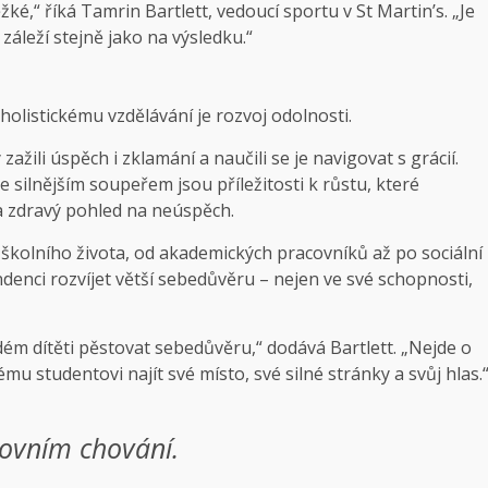
ěžké,“ říká Tamrin Bartlett, vedoucí sportu v St Martin’s. „Je
 záleží stejně jako na výsledku.“
holistickému vzdělávání je rozvoj odolnosti.
ažili úspěch i zklamání a naučili se je navigovat s grácií.
 silnějším soupeřem jsou příležitosti k růstu, které
 zdravý pohled na neúspěch.
 školního života, od akademických pracovníků až po sociální
endenci rozvíjet větší sebedůvěru – nejen ve své schopnosti,
ždém dítěti pěstovat sebedůvěru,“ dodává Bartlett. „Nejde o
mu studentovi najít své místo, své silné stránky a svůj hlas.
tovním chování.