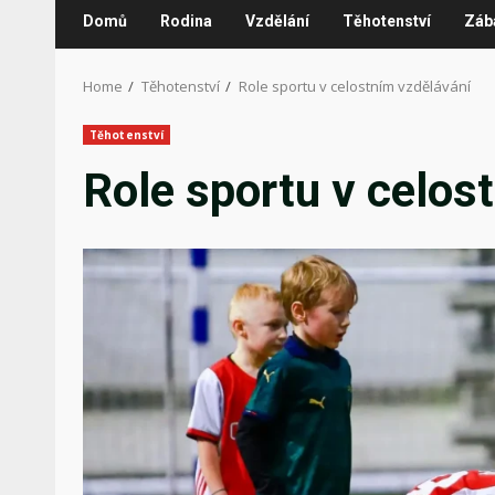
Domů
Rodina
Vzdělání
Těhotenství
Záb
Home
Těhotenství
Role sportu v celostním vzdělávání
Těhotenství
Role sportu v celos