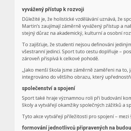
vyvážený přístup k rozvoji
Důležité je, že holistické vzdělávání uznává, že sp
Martin’s zaujímají záměrně vyvážený přístup a nab
stejný důraz na akademický, kulturní a osobní roz
To zajišťuje, že studenti nejsou definováni jediným
všestranní jedinci. Sport tuto cestu doplňuje – pos
zároveň přispívá k celkové pohodě.
„Jako menší škola jsme záměrně zaměřeni na to, jak
integrováno do většího obrazu, který upřednostňu
společenství a spojení
Sport také hraje významnou roli při budování komu
školy a vytvářejí okamžiky společných zážitků a s
Tyto akce vytvářejí příležitosti pro spojení – mez
formování jednotlivců připravených na budo