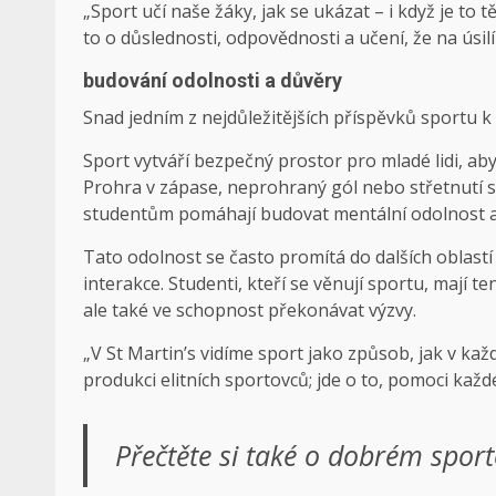
„Sport učí naše žáky, jak se ukázat – i když je to t
to o důslednosti, odpovědnosti a učení, že na úsilí
budování odolnosti a důvěry
Snad jedním z nejdůležitějších příspěvků sportu k 
Sport vytváří bezpečný prostor pro mladé lidi, aby z
Prohra v zápase, neprohraný gól nebo střetnutí se
studentům pomáhají budovat mentální odolnost a
Tato odolnost se často promítá do dalších oblastí
interakce. Studenti, kteří se věnují sportu, mají t
ale také ve schopnost překonávat výzvy.
„V St Martin’s vidíme sport jako způsob, jak v ka
produkci elitních sportovců; jde o to, pomoci každé
Přečtěte si také o dobrém spor