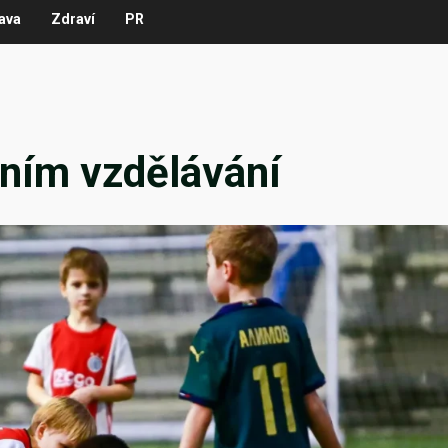
ava
Zdraví
PR
tním vzdělávání