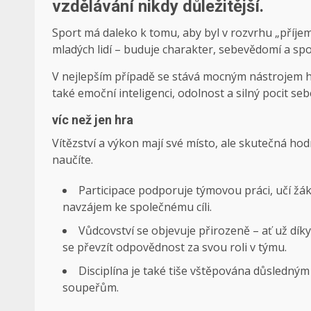
vzdělávání nikdy důležitější.
Sport má daleko k tomu, aby byl v rozvrhu „příjem
mladých lidí – buduje charakter, sebevědomí a spo
V nejlepším případě se stává mocným nástrojem hol
také emoční inteligenci, odolnost a silný pocit se
víc než jen hra
Vítězství a výkon mají své místo, ale skutečná ho
naučíte.
Participace podporuje týmovou práci, učí žá
navzájem ke společnému cíli.
Vůdcovství se objevuje přirozeně – ať už díky
se převzít odpovědnost za svou roli v týmu.
Disciplína je také tiše vštěpována důsledný
soupeřům.