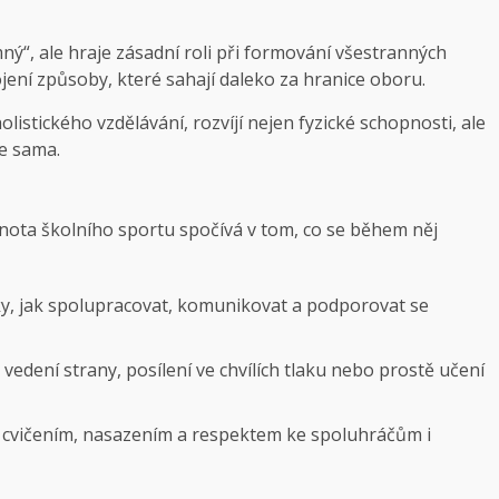
ný“, ale hraje zásadní roli při formování všestranných
jení způsoby, které sahají daleko za hranice oboru.
istického vzdělávání, rozvíjí nejen fyzické schopnosti, ale
be sama.
dnota školního sportu spočívá v tom, co se během něj
ky, jak spolupracovat, komunikovat a podporovat se
 vedení strany, posílení ve chvílích tlaku nebo prostě učení
m cvičením, nasazením a respektem ke spoluhráčům i