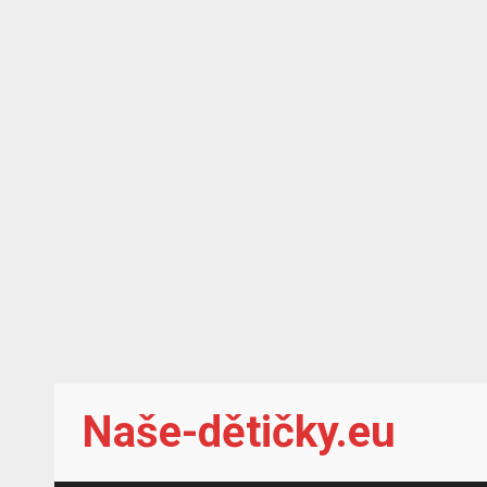
Skip
Naše-dětičky.eu
to
content