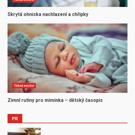
Skrytá ohniska nachlazení a chřipky
Těhotenství
Zimní rutiny pro miminka – dětský časopis
PR