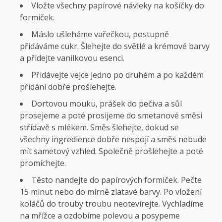
Vložte všechny papírové návleky na košíčky do
formiček.
Máslo ušleháme vařečkou, postupně
přidáváme cukr. Šlehejte do světlé a krémové barvy
a přidejte vanilkovou esenci.
Přidávejte vejce jedno po druhém a po každém
přidání dobře prošlehejte.
Dortovou mouku, prášek do pečiva a sůl
prosejeme a poté prosijeme do smetanové směsi
střídavě s mlékem. Směs šlehejte, dokud se
všechny ingredience dobře nespojí a směs nebude
mít sametový vzhled. Společně prošlehejte a poté
promíchejte.
Těsto nandejte do papírových formiček. Pečte
15 minut nebo do mírně zlatavé barvy. Po vložení
koláčů do trouby troubu neotevírejte. Vychladíme
na mřížce a ozdobíme polevou a posypeme