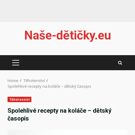
Skip
Naše-dětičky.eu
to
content
PRIMARY
MENU
Home
Těhotenství
Spolehlivé recepty na koláče – dětský časopis
Těhotenství
Spolehlivé recepty na koláče – dětský
časopis