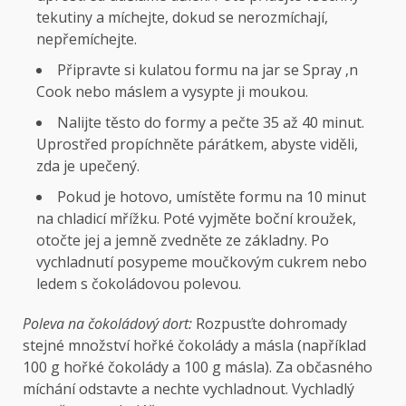
tekutiny a míchejte, dokud se nerozmíchají,
nepřemíchejte.
Připravte si kulatou formu na jar se Spray ‚n
Cook nebo máslem a vysypte ji moukou.
Nalijte těsto do formy a pečte 35 až 40 minut.
Uprostřed propíchněte párátkem, abyste viděli,
zda je upečený.
Pokud je hotovo, umístěte formu na 10 minut
na chladicí mřížku. Poté vyjměte boční kroužek,
otočte jej a jemně zvedněte ze základny. Po
vychladnutí posypeme moučkovým cukrem nebo
ledem s čokoládovou polevou.
Poleva na čokoládový dort:
Rozpusťte dohromady
stejné množství hořké čokolády a másla (například
100 g hořké čokolády a 100 g másla). Za občasného
míchání odstavte a nechte vychladnout. Vychladlý