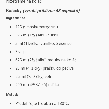
rozetřeme na koláč.
Košíčky
(vyrobí přibližně 48 cupcaků)
Ingredience
125 g másla/margarínu
375 ml (1½ šálku) cukru
5 ml (1 lžička) vanilkové esence
3 vejce
625 ml (2½ šálků) mouky na koláč
20 ml (4 lžičky) prášku do pečiva
2,5 ml (½ lžičky) soli
200 ml (4/5 šálků) mléka
Metoda
Předehřejte troubu na 180°C.