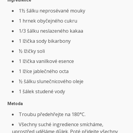
1½ šálku neprosévané mouky
1 hrnek obyčejného cukru
1/3 šálku neslazeného kakaa
1 lžička sody bikarbony
½ lžičky soli
1 lžička vanilkové esence
1 lžíce jablečného octa
½ šálku slunečnicového oleje
1 šálek studené vody
Metoda
Troubu předehřejte na 180°C.
Všechny suché ingredience smícháme,
uprostřed uděláme důlek. Poté přidejte všechny