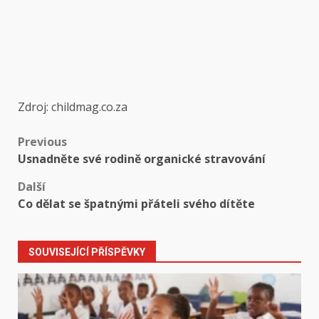
Zdroj: childmag.co.za
Post
Previous
Usnadněte své rodině organické stravování
navigation
Další
Co dělat se špatnými přáteli svého dítěte
SOUVISEJÍCÍ PŘÍSPĚVKY