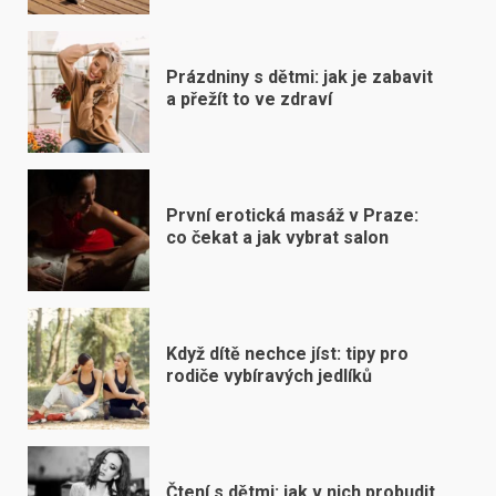
Prázdniny s dětmi: jak je zabavit
a přežít to ve zdraví
První erotická masáž v Praze:
co čekat a jak vybrat salon
Když dítě nechce jíst: tipy pro
rodiče vybíravých jedlíků
Čtení s dětmi: jak v nich probudit