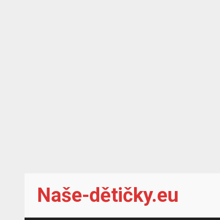
Skip
Naše-dětičky.eu
to
content