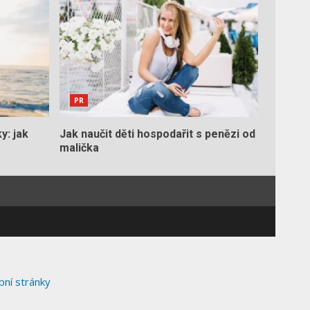
PR
y: jak
Jak naučit děti hospodařit s penězi od
malička
ní stránky