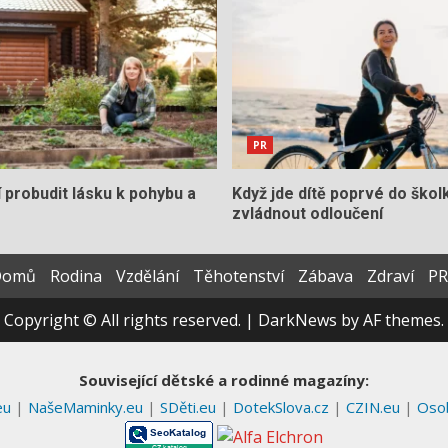
PR
í probudit lásku k pohybu a
Když jde dítě poprvé do školk
zvládnout odloučení
Domů
Rodina
Vzdělání
Těhotenství
Zábava
Zdraví
PR
Copyright © All rights reserved.
|
DarkNews
by AF themes.
Související dětské a rodinné magazíny:
eu
|
NašeMaminky.eu
|
SDěti.eu
|
DotekSlova.cz
|
CZIN.eu
|
Osob