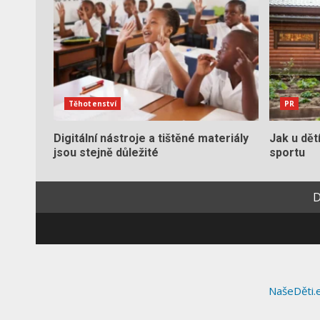
Těhotenství
PR
Digitální nástroje a tištěné materiály
Jak u dět
jsou stejně důležité
sportu
NašeDěti.