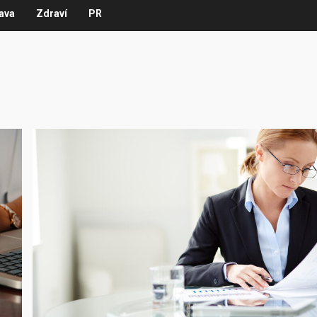
ava
Zdraví
PR