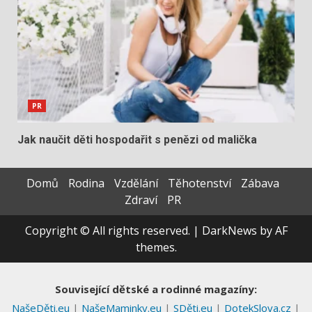
PR
Jak naučit děti hospodařit s penězi od malička
Domů
Rodina
Vzdělání
Těhotenství
Zábava
Zdraví
PR
Copyright © All rights reserved.
|
DarkNews
by AF
themes.
Související dětské a rodinné magazíny:
NašeDěti.eu
|
NašeMaminky.eu
|
SDěti.eu
|
DotekSlova.cz
|