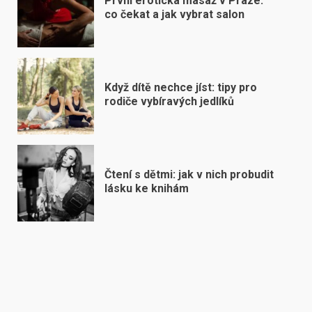
První erotická masáž v Praze:
co čekat a jak vybrat salon
Když dítě nechce jíst: tipy pro
rodiče vybíravých jedlíků
Čtení s dětmi: jak v nich probudit
lásku ke knihám