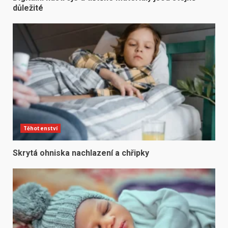
důležité
Těhotenství
Skrytá ohniska nachlazení a chřipky