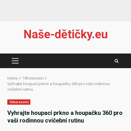
Skip
Naše-dětičky.eu
to
content
PRIMARY
MENU
Home
Těhotenství
Vyhrajte houpací prkno a houpačku 360 pro vaši rodinnou
cvičební rutinu
Těhotenství
Vyhrajte houpací prkno a houpačku 360 pro
vaši rodinnou cvičební rutinu