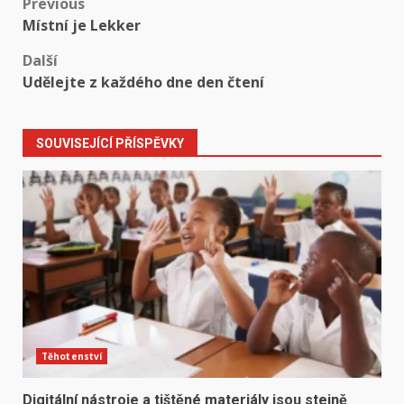
Post
Previous
Místní je Lekker
navigation
Další
Udělejte z každého dne den čtení
SOUVISEJÍCÍ PŘÍSPĚVKY
Těhotenství
Digitální nástroje a tištěné materiály jsou stejně