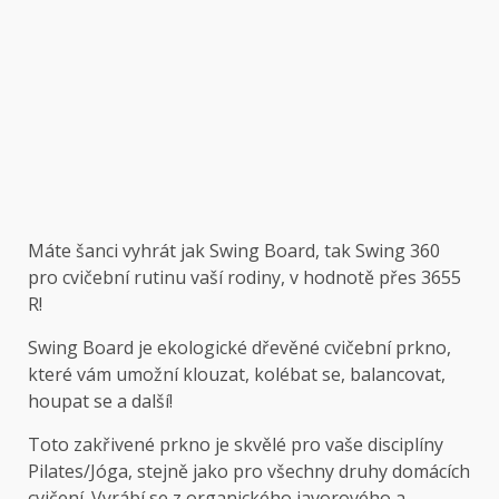
Máte šanci vyhrát jak Swing Board, tak Swing 360
pro cvičební rutinu vaší rodiny, v hodnotě přes 3655
R!
Swing Board je ekologické dřevěné cvičební prkno,
které vám umožní klouzat, kolébat se, balancovat,
houpat se a další!
Toto zakřivené prkno je skvělé pro vaše disciplíny
Pilates/Jóga, stejně jako pro všechny druhy domácích
cvičení. Vyrábí se z organického javorového a