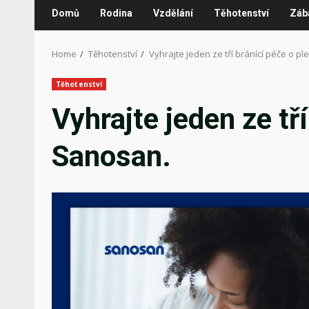
Domů
Rodina
Vzdělání
Těhotenství
Záb
Home
Těhotenství
Vyhrajte jeden ze tří bránící péče o p
Těhotenství
Vyhrajte jeden ze tří
Sanosan.