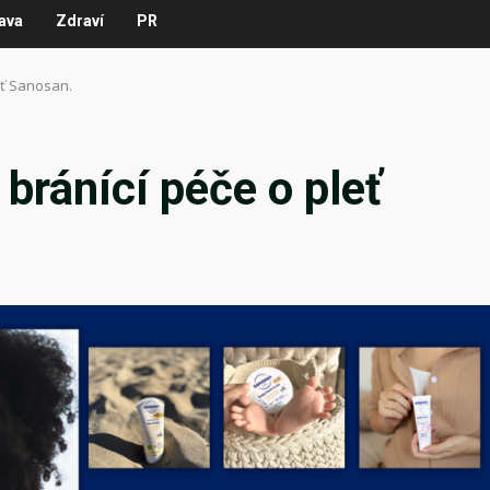
ava
Zdraví
PR
leť Sanosan.
 bránící péče o pleť