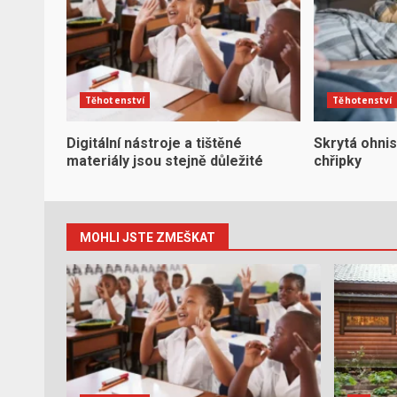
Těhotenství
Těhotenství
Digitální nástroje a tištěné
Skrytá ohnis
materiály jsou stejně důležité
chřipky
MOHLI JSTE ZMEŠKAT