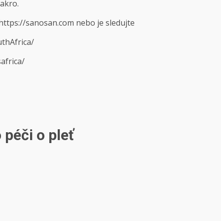
Makro.
https://sanosan.com nebo je sledujte
thAfrica/
africa/
péči o pleť