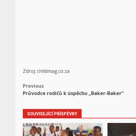
Zdroj: childmag.co.za
Post
Previous
Průvodce rodičů k úspěchu „Baker-Baker“
navigation
SOUVISEJÍCÍ PŘÍSPĚVKY