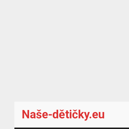
Skip
Naše-dětičky.eu
to
content