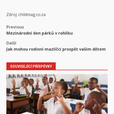
Zdroj: childmag.co.za
Post
Previous
Mezinárodní den párků v rohlíku
navigation
Další
Jak mohou rodinní mazlíčci prospět vašim dětem
SOUVISEJÍCÍ PŘÍSPĚVKY