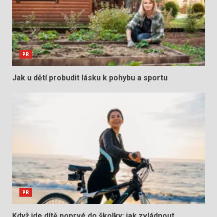
PR
Jak u dětí probudit lásku k pohybu a sportu
PR
Když jde dítě poprvé do školky: jak zvládnout