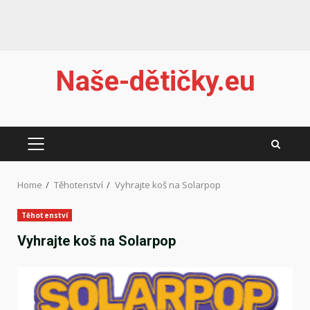
Skip
Naše-dětičky.eu
to
content
PRIMARY
MENU
Home
Těhotenství
Vyhrajte koš na Solarpop
Těhotenství
Vyhrajte koš na Solarpop