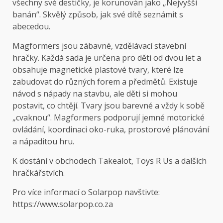
všechny své destičky, je korunován jako „Nejvyšší
banán“. Skvělý způsob, jak své dítě seznámit s
abecedou.
Magformers jsou zábavné, vzdělávací stavební
hračky. Každá sada je určena pro děti od dvou let a
obsahuje magnetické plastové tvary, které lze
zabudovat do různých forem a předmětů. Existuje
návod s nápady na stavbu, ale děti si mohou
postavit, co chtějí. Tvary jsou barevné a vždy k sobě
„cvaknou“. Magformers podporují jemné motorické
ovládání, koordinaci oko-ruka, prostorové plánování
a nápaditou hru.
K dostání v obchodech Takealot, Toys R Us a dalších
hračkářstvích.
Pro více informací o Solarpop navštivte:
https://www.solarpop.co.za