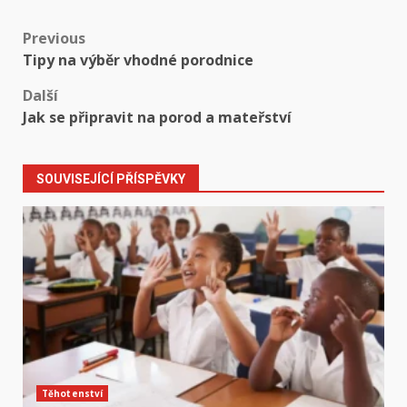
Post
Previous
Tipy na výběr vhodné porodnice
navigation
Další
Jak se připravit na porod a mateřství
SOUVISEJÍCÍ PŘÍSPĚVKY
Těhotenství