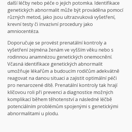
další léčby nebo péče o jejich potomka. Identifikace
genetických abnormalit může být prováděna pomocí
různých metod, jako jsou ultrazvuková vyšetření,
krevní testy či invazivní procedury jako
amniocentéza.
Doporučuje se provést prenatální kontroly a
vyšetření zejména ženám ve vyšším věku nebo s
rodinnou anamnézou genetických onemocnění.
Včasná identifikace genetických abnormalit
umožňuje lékařům a budoucím rodičům adekvátně
reagovat na danou situaci a zajistit optimální péči
pro nenarozené dítě. Prenatální kontroly tak hrají
klíčovou roli při prevenci a diagnostice možných
komplikací během těhotenství a následné léčbě
potenciálním problémům spojenými s genetickými
abnormalitami u plodu.