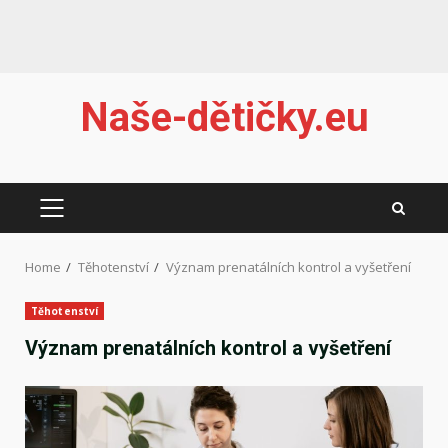
Skip
Naše-dětičky.eu
to
content
PRIMARY
MENU
Home
Těhotenství
Význam prenatálních kontrol a vyšetření
Těhotenství
Význam prenatálních kontrol a vyšetření