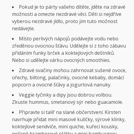
Pokud je to párty vašeho dítěte, jděte na zdravé
možnosti a omezte nezdravé věci. Děti si nejdříve
vyberou nezdravé jídlo, proto jim tuto možnost
nedávejte.
Místo perlivých nápojů podávejte vodu nebo
zředěnou ovocnou šťávu. Udělejte si z toho zábavu
přidáním funky brček a koktejlových deštníků.
Nebo si udělejte várku ovocných smoothies.
Zdravé svačiny mohou zahrnovat sušené ovoce,
ořechy, biltong, palačinky, ovocné kebaby, domácí
popcorn a ovocné šťávy a jogurtová nanuky.
Veggie tyčinky a dipy jsou dobrou volbou.
Zkuste hummus, smetanový sýr nebo guacamole.
Připravte si talíř na slané občerstvení. Kirsten
navrhuje přidat mini masové kuličky, sýrové klínky,
koktejlové sendviče, mini quiche, kuřecí kousky,
pečené bramborové plátky a mini hamburgery.