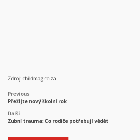
Zdroj: childmag.co.za
Post
Previous
Přežijte nový školní rok
navigation
Další
Zubní trauma: Co rodiče potřebují vědět