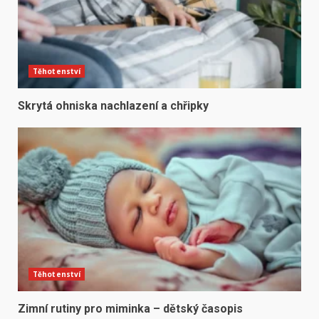
Těhotenství
Skrytá ohniska nachlazení a chřipky
Těhotenství
Zimní rutiny pro miminka – dětský časopis