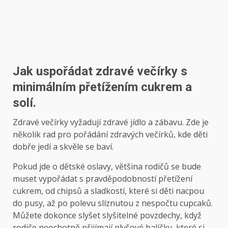
Jak uspořádat zdravé večírky s
minimálním přetížením cukrem a
solí.
Zdravé večírky vyžadují zdravé jídlo a zábavu. Zde je
několik rad pro pořádání zdravých večírků, kde děti
dobře jedí a skvěle se baví.
Pokud jde o dětské oslavy, většina rodičů se bude
muset vypořádat s pravděpodobností přetížení
cukrem, od chipsů a sladkostí, které si děti nacpou
do pusy, až po polevu slíznutou z nespočtu cupcaků.
Můžete dokonce slyšet slyšitelné povzdechy, když
rodiče neochotně přijímají plyšové balíčky, které si