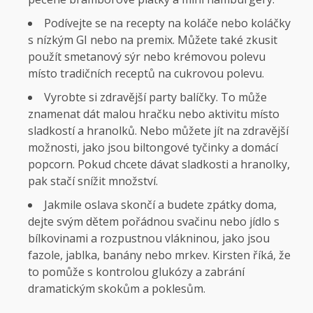
Podívejte se na recepty na koláče nebo koláčky
s nízkým GI nebo na premix. Můžete také zkusit
použít smetanový sýr nebo krémovou polevu
místo tradičních receptů na cukrovou polevu.
Vyrobte si zdravější party balíčky. To může
znamenat dát malou hračku nebo aktivitu místo
sladkostí a hranolků. Nebo můžete jít na zdravější
možnosti, jako jsou biltongové tyčinky a domácí
popcorn. Pokud chcete dávat sladkosti a hranolky,
pak stačí snížit množství.
Jakmile oslava skončí a budete zpátky doma,
dejte svým dětem pořádnou svačinu nebo jídlo s
bílkovinami a rozpustnou vlákninou, jako jsou
fazole, jablka, banány nebo mrkev. Kirsten říká, že
to pomůže s kontrolou glukózy a zabrání
dramatickým skokům a poklesům.