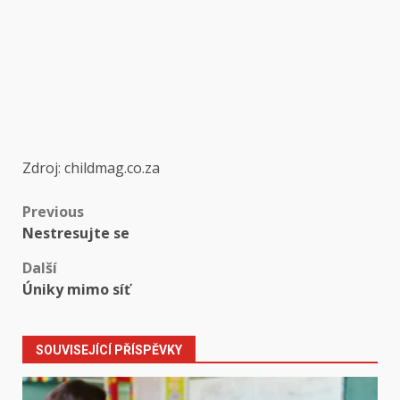
Zdroj: childmag.co.za
Post
Previous
Nestresujte se
navigation
Další
Úniky mimo síť
SOUVISEJÍCÍ PŘÍSPĚVKY