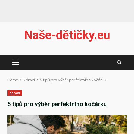
Skip
Naše-dětičky.eu
to
content
PRIMARY
MENU
Home
Zdraví
5 tipů pro výběr perfektního kočárku
Zdraví
5 tipů pro výběr perfektního kočárku