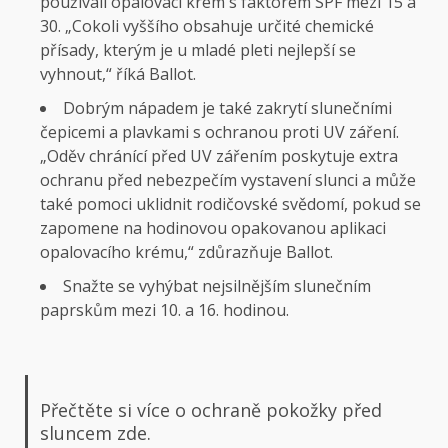
používali opalovací krém s faktorem SPF mezi 15 a
30. „Cokoli vyššího obsahuje určité chemické
přísady, kterým je u mladé pleti nejlepší se
vyhnout,“ říká Ballot.
Dobrým nápadem je také zakrytí slunečními
čepicemi a plavkami s ochranou proti UV záření.
„Oděv chránící před UV zářením poskytuje extra
ochranu před nebezpečím vystavení slunci a může
také pomoci uklidnit rodičovské svědomí, pokud se
zapomene na hodinovou opakovanou aplikaci
opalovacího krému,“ zdůrazňuje Ballot.
Snažte se vyhýbat nejsilnějším slunečním
paprskům mezi 10. a 16. hodinou.
Přečtěte si více o ochraně pokožky před
sluncem zde.