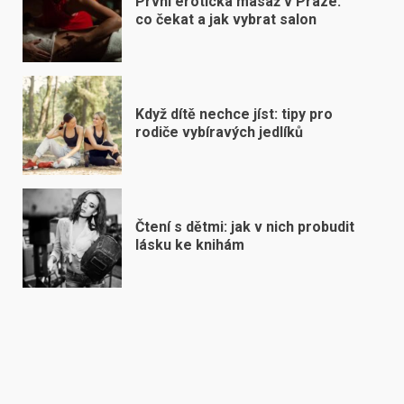
První erotická masáž v Praze:
co čekat a jak vybrat salon
Když dítě nechce jíst: tipy pro
rodiče vybíravých jedlíků
Čtení s dětmi: jak v nich probudit
lásku ke knihám