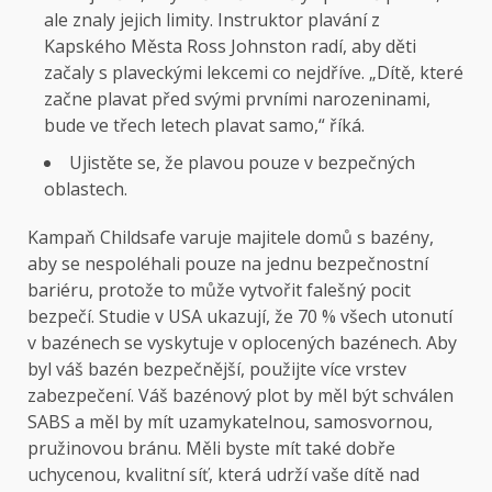
ale znaly jejich limity. Instruktor plavání z
Kapského Města Ross Johnston radí, aby děti
začaly s plaveckými lekcemi co nejdříve. „Dítě, které
začne plavat před svými prvními narozeninami,
bude ve třech letech plavat samo,“ říká.
Ujistěte se, že plavou pouze v bezpečných
oblastech.
Kampaň Childsafe varuje majitele domů s bazény,
aby se nespoléhali pouze na jednu bezpečnostní
bariéru, protože to může vytvořit falešný pocit
bezpečí. Studie v USA ukazují, že 70 % všech utonutí
v bazénech se vyskytuje v oplocených bazénech. Aby
byl váš bazén bezpečnější, použijte více vrstev
zabezpečení. Váš bazénový plot by měl být schválen
SABS a měl by mít uzamykatelnou, samosvornou,
pružinovou bránu. Měli byste mít také dobře
uchycenou, kvalitní síť, která udrží vaše dítě nad