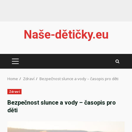
Skip
Naše-dětičky.eu
to
content
PRIMARY
MENU
Home
Zdraví
Bezpečnost slunce a vody – časopis pro děti
Zdraví
Bezpečnost slunce a vody – časopis pro
děti