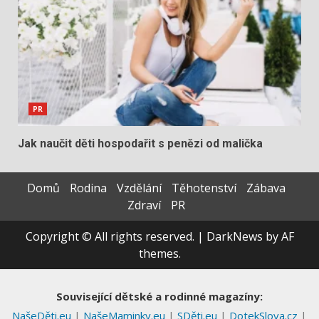
PR
Jak naučit děti hospodařit s penězi od malička
Domů
Rodina
Vzdělání
Těhotenství
Zábava
Zdraví
PR
Copyright © All rights reserved.
|
DarkNews
by AF
themes.
Související dětské a rodinné magazíny:
NašeDěti.eu
|
NašeMaminky.eu
|
SDěti.eu
|
DotekSlova.cz
|