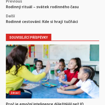
Post
Previous
Rodinný rituál – svátek rodinného času
navigation
Další
Rodinné cestování: Kde si hrají tučňáci
SOUVISEJÍCÍ PŘÍSPĚVKY
Zdraví
Proč je emoční inteligence důležitější než IQ