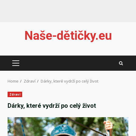
Skip
Naše-dětičky.eu
to
content
PRIMARY
MENU
Home
Zdraví
Dárky, které vydrží po celý život
Zdraví
Dárky, které vydrží po celý život