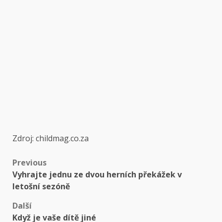
Zdroj: childmag.co.za
Post
Previous
Vyhrajte jednu ze dvou herních překážek v
navigation
letošní sezóně
Další
Když je vaše dítě jiné