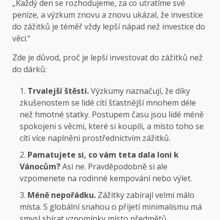
„Každý den se rozhodujeme, za co utratíme své
peníze, a výzkum znovu a znovu ukázal, že investice
do zážitků je téměř vždy lepší nápad než investice do
věcí.“
Zde je důvod, proč je lepší investovat do zážitků než
do dárků:
Trvalejší štěstí.
Výzkumy naznačují, že díky
zkušenostem se lidé cítí šťastnější mnohem déle
než hmotné statky. Postupem času jsou lidé méně
spokojeni s věcmi, které si koupili, a místo toho se
cítí více naplněni prostřednictvím zážitků.
Pamatujete si, co vám teta dala loni k
Vánocům?
Asi ne. Pravděpodobně si ale
vzpomenete na rodinné kempování nebo výlet.
Méně nepořádku.
Zážitky zabírají velmi málo
místa. S globální snahou o přijetí minimalismu má
smysl sbírat vzpomínky místo předmětů.