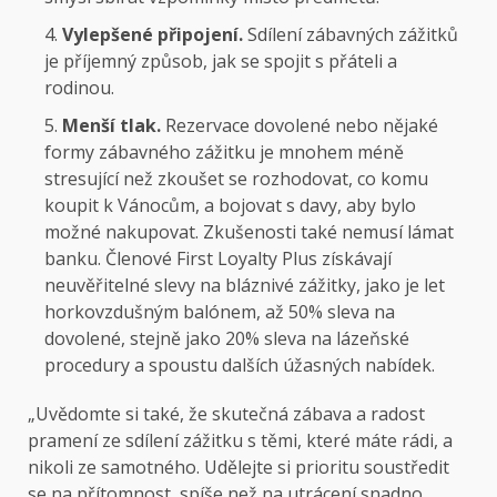
Vylepšené připojení.
Sdílení zábavných zážitků
je příjemný způsob, jak se spojit s přáteli a
rodinou.
Menší tlak.
Rezervace dovolené nebo nějaké
formy zábavného zážitku je mnohem méně
stresující než zkoušet se rozhodovat, co komu
koupit k Vánocům, a bojovat s davy, aby bylo
možné nakupovat. Zkušenosti také nemusí lámat
banku. Členové First Loyalty Plus získávají
neuvěřitelné slevy na bláznivé zážitky, jako je let
horkovzdušným balónem, až 50% sleva na
dovolené, stejně jako 20% sleva na lázeňské
procedury a spoustu dalších úžasných nabídek.
„Uvědomte si také, že skutečná zábava a radost
pramení ze sdílení zážitku s těmi, které máte rádi, a
nikoli ze samotného. Udělejte si prioritu soustředit
se na přítomnost, spíše než na utrácení snadno