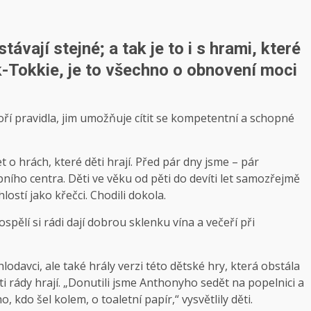
ávají stejné; a tak je to i s hrami, které
ok-Tokkie, je to všechno o obnovení moci
voří pravidla, jim umožňuje cítit se kompetentní a schopné
o hrách, které děti hrají. Před pár dny jsme – pár
upního centra. Děti ve věku od pěti do devíti let samozřejmě
ostí jako křečci. Chodili dokola.
ospělí si rádi dají dobrou sklenku vína a večeří při
lodavci, ale také hrály verzi této dětské hry, která obstála
ti rády hrají. „Donutili jsme Anthonyho sedět na popelnici a
 kdo šel kolem, o toaletní papír,“ vysvětlily děti.