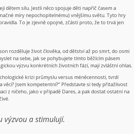
ejí dětem sílu. Jestli něco spojuje děti napříč časem a
do značné míry nepochopitelnému) vnějšímu světu. Tyto hry
pravidla. To je zjevně opojné, zčásti proto, že to trvá jen
son rozděluje život člověka, od dětství až po smrt, do osmi
pomyslet na sebe, jak se pohybujete tímto běžícím pásem
ogickou výzvu konkrétních životních fází, mají zvláštní ohlas.
sychologické krizi průmyslu versus méněcennosti, tvrdí
í a věcí? Jsem kompetentní?“ Představte si tedy přitažlivost
ituaci z ničeho, jako v případě Dares, a pak dostat ostatní na
čivé.
u výzvou a stimulují.