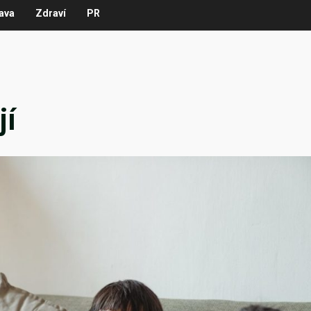
ava
Zdraví
PR
jí