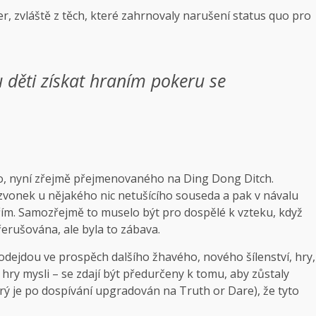
r, zvláště z těch, které zahrnovaly narušení status quo pro
u děti získat hraním pokeru se
o, nyní zřejmě přejmenovaného na Ding Dong Ditch.
a zvonek u nějakého nic netušícího souseda a pak v návalu
eřím. Samozřejmě to muselo být pro dospělé k vzteku, když
řerušována, ale byla to zábava.
odejdou ve prospěch dalšího žhavého, nového šílenství, hry,
 hry mysli – se zdají být předurčeny k tomu, aby zůstaly
rý je po dospívání upgradován na Truth or Dare), že tyto