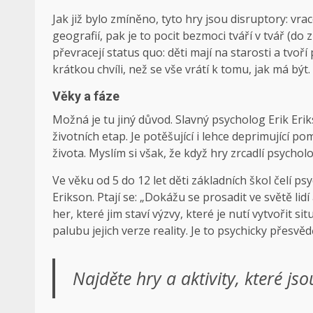
Jak již bylo zmíněno, tyto hry jsou disruptory: vrac
geografií, pak je to pocit bezmoci tváří v tvář (
převracejí status quo: děti mají na starosti a tvoří 
krátkou chvíli, než se vše vrátí k tomu, jak má být.
Věky a fáze
Možná je tu jiný důvod. Slavný psycholog Erik Erik
životních etap. Je potěšující i lehce deprimující 
života. Myslím si však, že když hry zrcadlí psychol
Ve věku od 5 do 12 let děti základních škol čelí p
Erikson. Ptají se: „Dokážu se prosadit ve světě lid
her, které jim staví výzvy, které je nutí vytvořit s
palubu jejich verze reality. Je to psychicky přesvěd
Najděte hry a aktivity, které jso