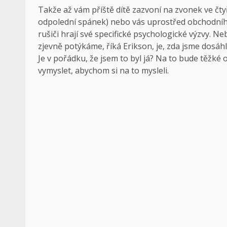
Takže až vám příště dítě zazvoní na zvonek ve čtyř
odpolední spánek) nebo vás uprostřed obchodního 
rušiči hrají své specifické psychologické výzvy. Ne
zjevně potýkáme, říká Erikson, je, zda jsme dosá
Je v pořádku, že jsem to byl já? Na to bude těžké
vymyslet, abychom si na to mysleli.