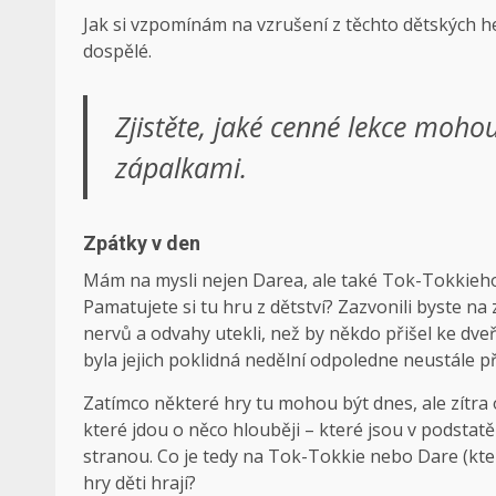
Jak si vzpomínám na vzrušení z těchto dětských he
dospělé.
Zjistěte, jaké cenné lekce moho
zápalkami.
Zpátky v den
Mám na mysli nejen Darea, ale také Tok-Tokkieh
Pamatujete si tu hru z dětství? Zazvonili byste n
nervů a odvahy utekli, než by někdo přišel ke dv
byla jejich poklidná nedělní odpoledne neustále p
Zatímco některé hry tu mohou být dnes, ale zítra 
které jdou o něco hlouběji – které jsou v podstatě
stranou. Co je tedy na Tok-Tokkie nebo Dare (kte
hry děti hrají?