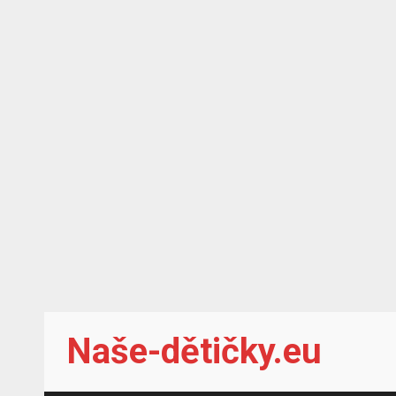
Skip
Naše-dětičky.eu
to
content