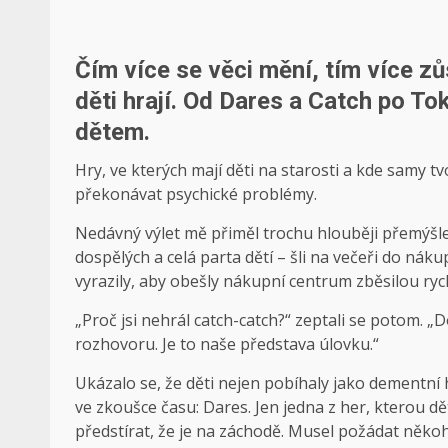
Čím více se věci mění, tím více zůst
děti hrají. Od Dares a Catch po T
dětem.
Hry, ve kterých mají děti na starosti a kde samy t
překonávat psychické problémy.
Nedávný výlet mě přiměl trochu hlouběji přemýšlet 
dospělých a celá parta dětí – šli na večeři do nák
vyrazily, aby obešly nákupní centrum zběsilou rychl
„Proč jsi nehrál catch-catch?“ zeptali se potom. „D
rozhovoru. Je to naše představa úlovku.“
Ukázalo se, že děti nejen pobíhaly jako dementní h
ve zkoušce času: Dares. Jen jedna z her, kterou dě
předstírat, že je na záchodě. Musel požádat někoho,