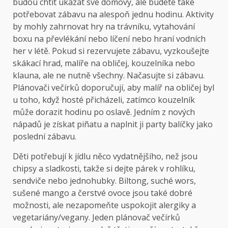
budou chtít ukázat své domovy, ale budete také
potřebovat zábavu na alespoň jednu hodinu. Aktivity
by mohly zahrnovat hry na trávníku, vytahování
boxu na převlékání nebo líčení nebo hraní vodních
her v létě. Pokud si rezervujete zábavu, vyzkoušejte
skákací hrad, malíře na obličej, kouzelníka nebo
klauna, ale ne nutně všechny. Načasujte si zábavu.
Plánovači večírků doporučují, aby malíř na obličej byl
u toho, když hosté přicházeli, zatímco kouzelník
může dorazit hodinu po oslavě. Jedním z nových
nápadů je získat piñatu a naplnit ji party balíčky jako
poslední zábavu.
Děti potřebují k jídlu něco vydatnějšího, než jsou
chipsy a sladkosti, takže si dejte párek v rohlíku,
sendviče nebo jednohubky. Biltong, suché wors,
sušené mango a čerstvé ovoce jsou také dobré
možnosti, ale nezapomeňte uspokojit alergiky a
vegetariány/vegany. Jeden plánovač večírků