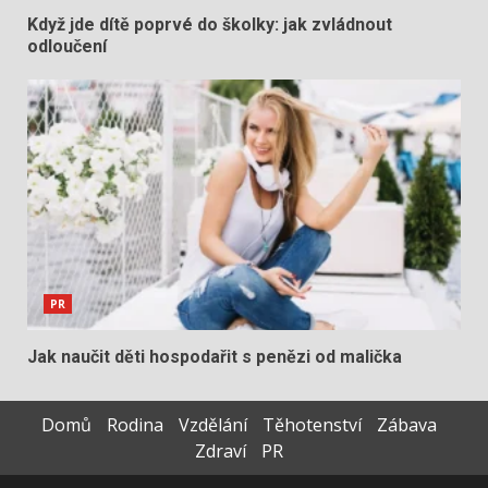
Když jde dítě poprvé do školky: jak zvládnout
odloučení
PR
Jak naučit děti hospodařit s penězi od malička
Domů
Rodina
Vzdělání
Těhotenství
Zábava
Zdraví
PR