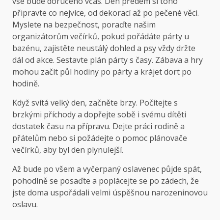
vše bude doručeno včas. Den předem si toho
připravte co nejvíce, od dekorací až po pečené věci.
Myslete na bezpečnost, poraďte našim
organizátorům večírků, pokud pořádáte párty u
bazénu, zajistěte neustálý dohled a psy vždy držte
dál od akce. Sestavte plán párty s časy. Zábava a hry
mohou začít půl hodiny po párty a krájet dort po
hodině.
Když svítá velký den, začněte brzy. Počítejte s
brzkými příchody a dopřejte sobě i svému dítěti
dostatek času na přípravu. Dejte práci rodině a
přátelům nebo si požádejte o pomoc plánovače
večírků, aby byl den plynulejší.
Až bude po všem a vyčerpaný oslavenec půjde spát,
pohodlně se posaďte a poplácejte se po zádech, že
jste doma uspořádali velmi úspěšnou narozeninovou
oslavu.