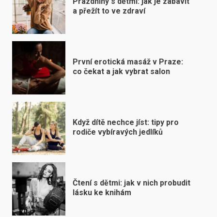
Prázdniny s dětmi: jak je zabavit
a přežít to ve zdraví
První erotická masáž v Praze:
co čekat a jak vybrat salon
Když dítě nechce jíst: tipy pro
rodiče vybíravých jedlíků
Čtení s dětmi: jak v nich probudit
lásku ke knihám