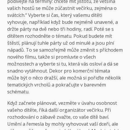
podívejte na termíny: chcete mít jistotu, že většina
vašich hostů se může zúčastnit večírku, zejména o
svátcích.“ Vyberte si čas, který vašemu dítěti
vyhovuje, například když bude nejméně unavené, a
držte párty na dvě nebo tři hodiny, radí. Poté se s
dítětem rozhodněte o tématu. Pokud budete mít
štěstí, plánují tuhle párty už od minulé a jsou plní
nápadů. To se samozřejmě může změnit s příchodem
nového filmu, takže si promluvte o všech
možnostech a vyberte si tu, která vás osloví a dá se
snadno vytáhnout. Dekor pro komerční témata
může být o něco dražší, ale možná si pořiďte několik
tematických vrcholů a pokračujte v barevném
schématu.
Když začnete plánovat, vezměte v úvahu osobnost
vašeho dítěte, říká další organizátor večírku. Při
rozhodování o zábavě zvažte, co vaše dítě baví.
Umění a řemesla by mohly vyhovovat vaší dceři, ale