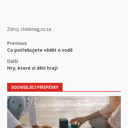
Zdroj: childmag.co.za
Post
Previous
Co potřebujete vědět o vodě
navigation
Další
Hry, které si děti hrají
SOUVISEJÍCÍ PŘÍSPĚVKY