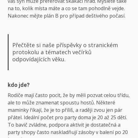
váš syn může preferovat skákací hrad. Myslete také
na to, kolik místa máte a co se tam pohodlně vejde.
Nakonec mějte plán B pro případ deštivého počasí.
Přečtěte si naše příspěvky o stranickém
protokolu a tématech večírků
odpovídajících věku.
kdo jde?
Rodiče mají často pocit, že by měli pozvat celou třídu,
ale to může znamenat spoustu hostů. Některé
maminky říkají, že je to příliš, a raději zvou jen pár
přátel. Ideální počet pro party doma je 20 až 25 dětí.
To bavič zvládne, podpora aktivit je dostatečná a
party shopy často naskladňují zásoby v balení po 20