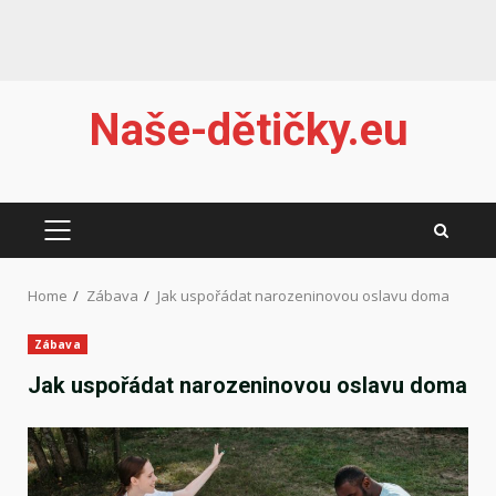
Skip
Naše-dětičky.eu
to
content
PRIMARY
MENU
Home
Zábava
Jak uspořádat narozeninovou oslavu doma
Zábava
Jak uspořádat narozeninovou oslavu doma