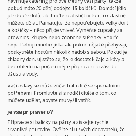
navrhuje catering pro dvě třetiny vaší party, takže
pokud máte 20 dětí, dodejte 15 koláčků. Domácí jídlo
jde dobře dolů, ale buďte realističtí v tom, co vlastně
můžete dělat. Pamatujte, že nepotřebujete velký dort
a košíčky – něco přijde vniveč. Vyměňte cupcaky za
brownies, křupky nebo zdobené sušenky. Rodiče
nepotřebují mnoho jídla, ale pokud nějaké přebývají,
poskytněte hostům několik nádob s sebou. Pokud je
chladný den, ujistěte se, že je dostatek čaje a kávy a
bez ohledu na počasí mějte připravenou zásobu
džusu a vody.
Vaší oslavy se může zúčastnit i dítě se speciálními
potřebami. Promluvte si s rodiči dítěte o tom, co
můžete udělat, abyste mu vyšli vstříc.
je vše připraveno?
Připravte si balíčky na párty a získejte rychle
trvanlivé potraviny. Ověřte si u svých dodavatelů, že