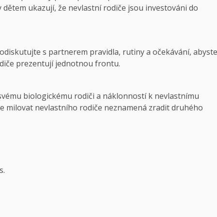
dětem ukazují, že nevlastní rodiče jsou investováni do
odiskutujte s partnerem pravidla, rutiny a očekávání, abyst
 rodiče prezentují jednotnou frontu.
 svému biologickému rodiči a náklonností k nevlastnímu
e, že milovat nevlastního rodiče neznamená zradit druhého
s.