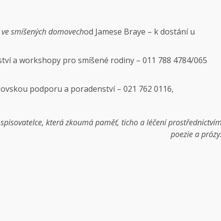
ví ve smíšených domovech
od Jamese Braye – k dostání u
ství a workshopy pro smíšené rodiny – 011 788 4784/065
čovskou podporu a poradenství – 021 762 0116,
pisovatelce, která zkoumá paměť, ticho a léčení prostřednictví
poezie a prózy