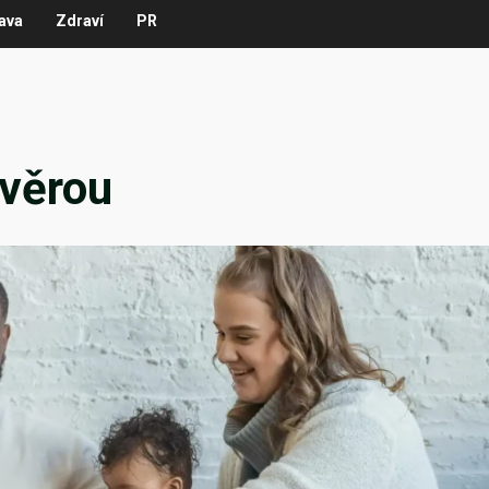
ava
Zdraví
PR
ůvěrou