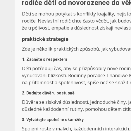
rodiče dětí od novorozence do věk
Děti se mohou potýkat s konflikty loajality, neji
rodiče. Nevlastní rodič chce často vědět, jak bud
že trpělivost, empatie a důslednost získají nevlast
praktické strategie
Zde je několik praktických způsobů, jak vybudova
1. Začněte s respektem
Děti potřebují čas, aby se přizpůsobily nové rodi
vynucování blízkosti. Rodinný poradce Thandiwe M
na přítomnost a spolehlivost, spíše než se snažit 
2. Budujte důvěru postupně
Důvěra se získává důsledností. Jednoduché činy, j
důsledné každodenní rutiny, pomohou dětem cítit
3. Vytvářejte společné okamžiky
Spojení roste v malých, každodenních interakcích