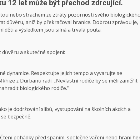
u 12 let může být přechod zdrcující.
stotou nebo strachem ze ztráty pozornosti svého biologickéh
ovat důvěru, aniž by překračoval hranice. Dobrou zprávou je,
ní děti a výsledkem jsou silná a trvalá pouta.
t důvěru a skutečné spojení:
nné dynamice. Respektujte jejich tempo a vyvarujte se
khize z Durbanu radí: „Nevlastní rodiče by se měli zaměřit
nahradit biologického rodiče.“
ako je dodržování slibů, vystupování na školních akcích a
 se bezpečně.
. Čtení pohádky před spaním, společné vaření nebo hraní he