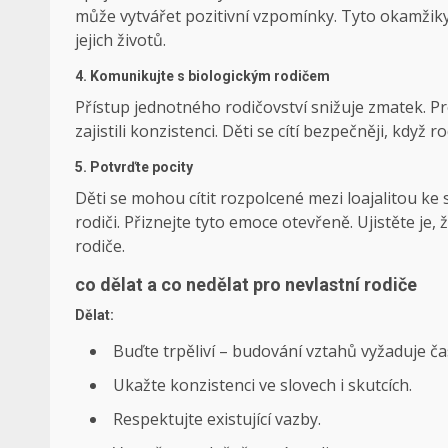
může vytvářet pozitivní vzpomínky. Tyto okamžiky 
jejich životů.
4. Komunikujte s biologickým rodičem
Přístup jednotného rodičovství snižuje zmatek. Pr
zajistili konzistenci. Děti se cítí bezpečněji, když
5. Potvrďte pocity
Děti se mohou cítit rozpolcené mezi loajalitou ke
rodiči. Přiznejte tyto emoce otevřeně. Ujistěte j
rodiče.
co dělat a co nedělat pro nevlastní rodiče
Dělat:
Buďte trpěliví – budování vztahů vyžaduje ča
Ukažte konzistenci ve slovech i skutcích.
Respektujte existující vazby.