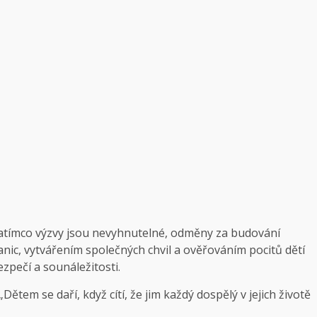
y. Zatímco výzvy jsou nevyhnutelné, odměny za budování
nic, vytvářením společných chvil a ověřováním pocitů dětí
pečí a sounáležitosti.
em se daří, když cítí, že jim každý dospělý v jejich životě