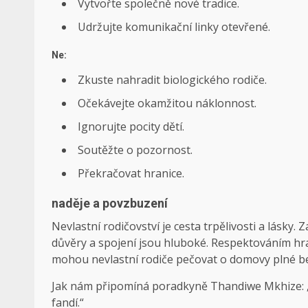
Vytvořte společně nové tradice.
Udržujte komunikační linky otevřené.
Ne:
Zkuste nahradit biologického rodiče.
Očekávejte okamžitou náklonnost.
Ignorujte pocity dětí.
Soutěžte o pozornost.
Překračovat hranice.
naděje a povzbuzení
Nevlastní rodičovství je cesta trpělivosti a lásk
důvěry a spojení jsou hluboké. Respektováním hra
mohou nevlastní rodiče pečovat o domovy plné bez
Jak nám připomíná poradkyně Thandiwe Mkhize: „Dět
fandí.“