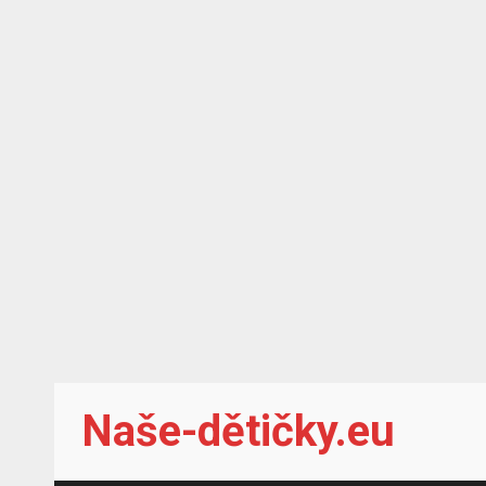
Skip
Naše-dětičky.eu
to
content