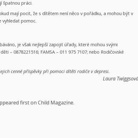
jí špatnou práci.
pokud mají pocit, že s dítětem není něco v pořádku, a mohou být v
e vyhledat pomoc.
báváno, je však nejlepší zapojit úřady, které mohou svými
 děti – 0878221516; FAMSA – 011 975 7107; nebo Rodičovské
jich cenné příspěvky při pomoci dítěti rodiče v depresi.
Laura Twiggsov
ppeared first on Child Magazine.