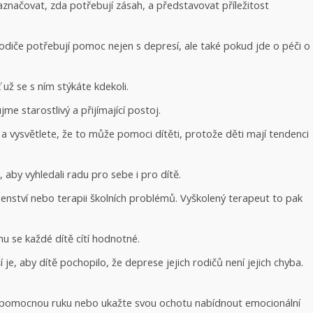
značovat, zda potřebují zásah, a představovat příležitost
rodiče potřebují pomoc nejen s depresí, ale také pokud jde o péči o
 už se s ním stýkáte kdekoli.
jme starostlivý a přijímající postoj.
a vysvětlete, že to může pomoci dítěti, protože děti mají tendenci
, aby vyhledali radu pro sebe i pro dítě.
nství nebo terapii školních problémů. Vyškolený terapeut to pak
u se každé dítě cítí hodnotné.
, aby dítě pochopilo, že deprese jejich rodičů není jejich chyba.
e pomocnou ruku nebo ukažte svou ochotu nabídnout emocionální