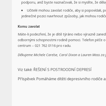
podporu, aniž byste naznačovali, že si myslíte, že děla
Učitelé mohou zavolat rodiče, aby si popovídali, 
jedinečné pozici navrhnout způsoby, jak mohou rodič
Komu zavolat
Máte-li podezření, že je dítě týráno nebo výrazně zaned
odbornými schopnostmi rodině pomoci. Telefon péče o
centrum – 021 762 0116 pro radu.
Děkujeme Michele Carelse, Carol Dixon a Lauren Moss za je
Viz také: ŘEŠENÍ S POSTROODNÍ DEPRESÍ
Příspěvek Pomáháme dítěti depresivního rodiče a