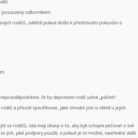
diči.
ýt posouzeny odborníkem.
 svých rodičů, zvláště pokud došlo k předchozím pokusům o
ům.
e nepravděpodobné, že by depresivní rodič uvítal „páčení“.
či a přesně specifikovat, jaké chování jste si všimli u jejich
ejte se rodičů, zda mají obavy o to, aby byli schopni pečovat o své
se jich, jaké podpory použili, a pokud je to možné, navrhněte další