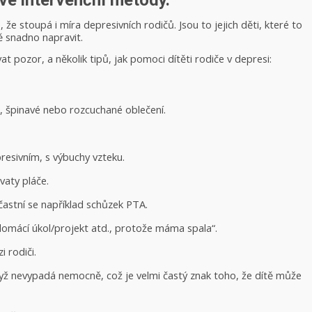
ivé intervenční metody.
že stoupá i míra depresivních rodičů. Jsou to jejich děti, které to
ě snadno napravit.
at pozor, a několik tipů, jak pomoci dítěti rodiče v depresi:
, špinavé nebo rozcuchané oblečení.
resivním, s výbuchy vzteku.
vaty pláče.
častní se například schůzek PTA.
domácí úkol/projekt atd., protože máma spala“.
 rodiči.
dyž nevypadá nemocně, což je velmi častý znak toho, že dítě může