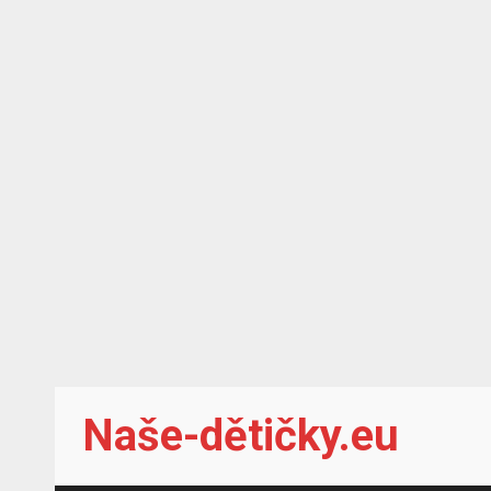
Skip
Naše-dětičky.eu
to
content