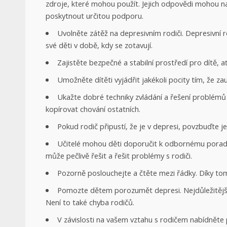
zdroje, které mohou použít. Jejich odpovědi mohou na
poskytnout určitou podporu.
Uvolněte zátěž na depresivním rodiči. Depresivní 
své děti v době, kdy se zotavují.
Zajistěte bezpečné a stabilní prostředí pro dítě, ať
Umožněte dítěti vyjádřit jakékoli pocity tím, že zau
Ukažte dobré techniky zvládání a řešení problémů 
kopírovat chování ostatních.
Pokud rodič připustí, že je v depresi, povzbuďte je
Učitelé mohou děti doporučit k odbornému porade
může pečlivě řešit a řešit problémy s rodiči.
Pozorně poslouchejte a čtěte mezi řádky. Díky tom
Pomozte dětem porozumět depresi. Nejdůležitější je
Není to také chyba rodičů.
V závislosti na vašem vztahu s rodičem nabídnět