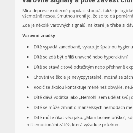
varovné signály a poté zavést citl
Míra deprese v obecné populaci stoupá, takže je logické, 
všemožně nesou. Smutnou ironií je, že se to dá poměrn
Zde je několik varovných signálů, na které je třeba si dáv
Varovné značky
Dítě vypadá zanedbaně, vykazuje špatnou hygienu
Dítě se zdá být příliš unavené nebo hyperaktivní.
Dítě se stává citově odtažitým nebo přehnaně exp
Chování ve škole je nevyzpytatelné, možná se zách
Rodič se školou kontaktuje méně než obvykle, neú
Dítě dává vodítka jako „Nemohl jsem udělat svůj 
Dítě se může zmínit o manželských neshodách mezi
Dítě může říkat věci jako: „Mám bolavé bříško“, k
mít emocionální zátěž, která vyžaduje průzkum.