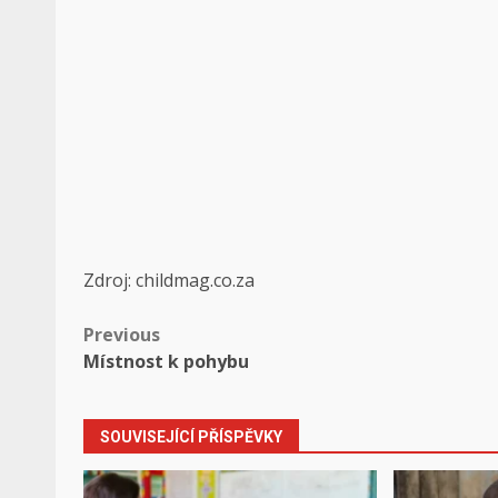
Zdroj: childmag.co.za
Post
Previous
Místnost k pohybu
navigation
SOUVISEJÍCÍ PŘÍSPĚVKY