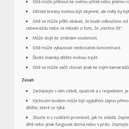
Dítě může přilnout ke svému učiteli nebo jinému ro
Dětské kresby mohou být objevné, ale měly by b
Dítě se může příliš obávat, že bude odloučeno od
sebevraždu nebo se mluvilo o tom, že „nechce žít“.
Může dojít ke změnám osobnosti.
Dítě může vykazovat nedostatek koncentrace.
Školní známky dítěte mohou trpět.
Dítě se může začít chovat jinak ke svým kamarád
Zásah
Zacházejte s ním citlivě, opatrně a s respektem. J
Výchozím bodem může být vyjádření zájmu přímo rodi
dítěte, které se týká.
Zkuste si s rodičem promluvit, jak to zvládá. Zept
dítě nebo jinak fungovat doma nebo v práci. Zeptejte 