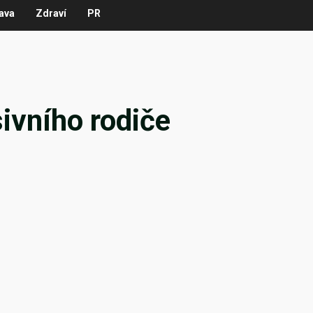
ava
Zdraví
PR
ivního rodiče