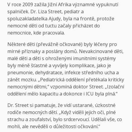
V roce 2009 zažila Jižní Afrika významné vypuknutí
spalniček. Dr. Liza Street, pediatr a
spoluzakladatelka Ajudy, byla na frontě, protože
nemocné děti od tuctu začaly přicházet do
nemocnice, kde pracovala.
Některé děti (převážně očkované) byly léčeny pro
mírné příznaky a poslány domů. Nevakcinované děti,
malé děti a děti s ohroženými imunitními systémy
byly méně šťastné a vyvíjely komplikace, jako je
pneumonie, dehydratace, infekce středního ucha a
zánět mozku. „Pediatrická oddělení přetékala kriticky
nemocnými dětmi,“ vzpomíná doktor Street. „Izolační
oddělení mělo kapacitu a dokonce i ICU byla plná.“
Dr. Street si pamatuje, že vidí ustarané, úzkostné
rodiče nemocných dětí. „Když viděli jejich oči, plné
strachu a zoufalství, bylo srdcervoucí. Udělali vše, co
mohli, ale nevěděli o důležitosti očkování.“