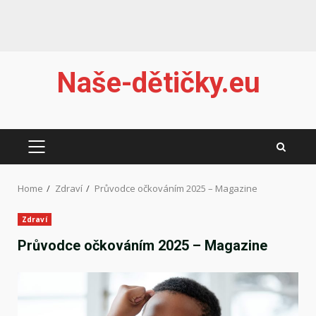
Skip
Naše-dětičky.eu
to
content
PRIMARY
MENU
Home
Zdraví
Průvodce očkováním 2025 – Magazine
Zdraví
Průvodce očkováním 2025 – Magazine