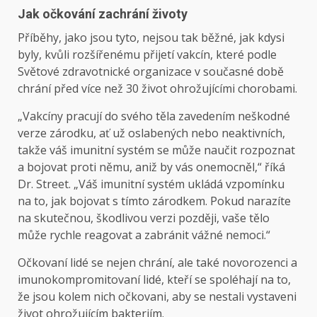
Jak očkování zachrání životy
Příběhy, jako jsou tyto, nejsou tak běžné, jak kdysi
byly, kvůli rozšířenému přijetí vakcín, které podle
Světové zdravotnické organizace v současné době
chrání před více než 30 život ohrožujícími chorobami.
„Vakcíny pracují do svého těla zavedením neškodné
verze zárodku, ať už oslabených nebo neaktivních,
takže váš imunitní systém se může naučit rozpoznat
a bojovat proti němu, aniž by vás onemocněl,“ říká
Dr. Street. „Váš imunitní systém ukládá vzpomínku
na to, jak bojovat s tímto zárodkem. Pokud narazíte
na skutečnou, škodlivou verzi později, vaše tělo
může rychle reagovat a zabránit vážné nemoci.“
Očkovaní lidé se nejen chrání, ale také novorozenci a
imunokompromitovaní lidé, kteří se spoléhají na to,
že jsou kolem nich očkovani, aby se nestali vystaveni
život ohrožujícím bakteriím.