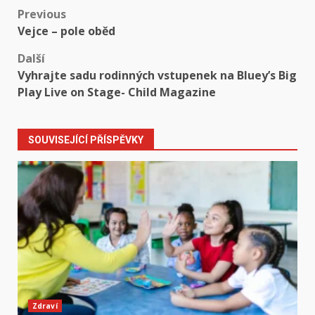
Post
Previous
Vejce – pole oběd
navigation
Další
Vyhrajte sadu rodinných vstupenek na Bluey’s Big
Play Live on Stage- Child Magazine
SOUVISEJÍCÍ PŘÍSPĚVKY
Zdraví