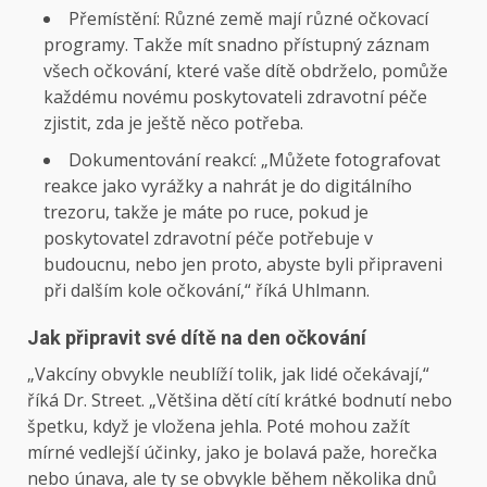
Přemístění: Různé země mají různé očkovací
programy. Takže mít snadno přístupný záznam
všech očkování, které vaše dítě obdrželo, pomůže
každému novému poskytovateli zdravotní péče
zjistit, zda je ještě něco potřeba.
Dokumentování reakcí: „Můžete fotografovat
reakce jako vyrážky a nahrát je do digitálního
trezoru, takže je máte po ruce, pokud je
poskytovatel zdravotní péče potřebuje v
budoucnu, nebo jen proto, abyste byli připraveni
při dalším kole očkování,“ říká Uhlmann.
Jak připravit své dítě na den očkování
„Vakcíny obvykle neublíží tolik, jak lidé očekávají,“
říká Dr. Street. „Většina dětí cítí krátké bodnutí nebo
špetku, když je vložena jehla. Poté mohou zažít
mírné vedlejší účinky, jako je bolavá paže, horečka
nebo únava, ale ty se obvykle během několika dnů