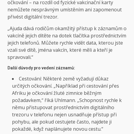
očkování – na rozdíl od fyzické vakcinační karty
nemůžete nesprávným umístěním ani zapomenout
přivést digitální trezor.
„Ajuda dává rodičům okamžitý přístup k záznamům o
vakcíně jejich dítěte na dotek tlačítka prostřednictvím
jejich telefonů. Můžete rychle vidět data, kterou jste
vzali své dítě, jména vakcín, které měli a kteří je
spravovali.“
Další důvody pro vedení záznamů:
Cestování: Některé země vyžadují důkaz
určitých očkování. „Například při cestování přes
Afriku je očkování žluté zimnice běžným
požadavkem,“ říká Uhlmann. „Schopnost rychle k
němu přistupovat prostřednictvím digitálního
trezoru v telefonu nejen usnadňuje přístup při
pohybu, ale pokud cestujete často, najdete ji
pokaždé, když naplánujete novou cestu.“