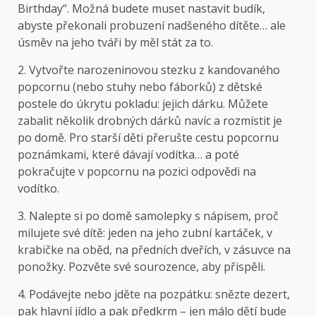
Birthday“. Možná budete muset nastavit budík,
abyste překonali probuzení nadšeného dítěte… ale
úsměv na jeho tváři by měl stát za to.
2. Vytvořte narozeninovou stezku z kandovaného
popcornu (nebo stuhy nebo fáborků) z dětské
postele do úkrytu pokladu: jejich dárku. Můžete
zabalit několik drobných dárků navíc a rozmístit je
po domě. Pro starší děti přerušte cestu popcornu
poznámkami, které dávají vodítka… a poté
pokračujte v popcornu na pozici odpovědi na
vodítko.
3. Nalepte si po domě samolepky s nápisem, proč
milujete své dítě: jeden na jeho zubní kartáček, v
krabičke na oběd, na předních dveřích, v zásuvce na
ponožky. Pozvěte své sourozence, aby přispěli.
4. Podávejte nebo jděte na pozpátku: snězte dezert,
pak hlavní jídlo a pak předkrm – jen málo dětí bude