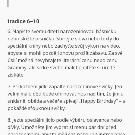
tradice 6–10
6. Napište svému dítěti narozeninovou básničku
nebo složte písničku. Sbírejte slova nebo texty do
speciální knihy nebo zachyťte svůj výkon na video,
abyste si mohli později znovu prožít zábavu. Za své
úsilí možná nevyhrajete literární cenu nebo cenu
Grammy, ale srdce svého malého dítěte si určitě
získáte.
7. Při každém jídle zapalte narozeninové svíčky. Jen
velmi málo dětí bude ohrnovat nos nad tím, že jim u
snídaně, oběda a večeře zpívají „Happy Birthday“ – a
pokaždé sfouknou svíčky.
8. Jezte speciální jídlo podle výběru oslavence nebo
dívky. Umožněte jim vybrat si menu pár dní před
narozeninami, abyste měli čas nakoupit ingredience.