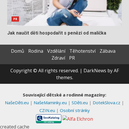
PR
Jak naučit děti hospodařit s penězi od malička
Domů
Rodina
Vzdělání
Těhotenství
Zábava
Zdraví
PR
Copyright © All rights reserved.
|
DarkNews
by AF
themes.
Související dětské a rodinné magazíny:
NašeDěti.eu
|
NašeMaminky.eu
|
SDěti.eu
|
DotekSlova.cz
|
CZIN.eu
|
Osobní stránky
created cache