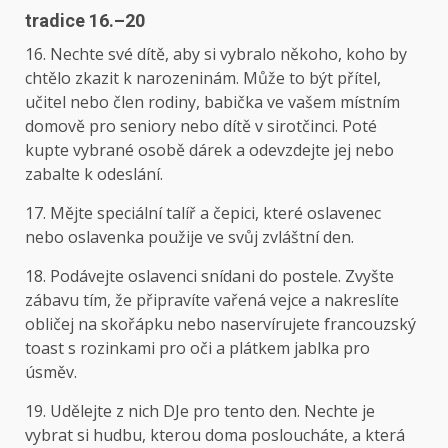
tradice 16.–20
16. Nechte své dítě, aby si vybralo někoho, koho by
chtělo zkazit k narozeninám. Může to být přítel,
učitel nebo člen rodiny, babička ve vašem místním
domově pro seniory nebo dítě v sirotčinci. Poté
kupte vybrané osobě dárek a odevzdejte jej nebo
zabalte k odeslání.
17. Mějte speciální talíř a čepici, které oslavenec
nebo oslavenka použije ve svůj zvláštní den.
18. Podávejte oslavenci snídani do postele. Zvyšte
zábavu tím, že připravíte vařená vejce a nakreslíte
obličej na skořápku nebo naservírujete francouzský
toast s rozinkami pro oči a plátkem jablka pro
úsměv.
19. Udělejte z nich DJe pro tento den. Nechte je
vybrat si hudbu, kterou doma posloucháte, a která