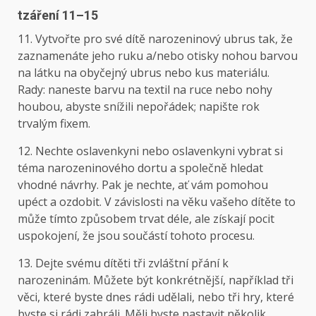
t
záření 11–15
11. Vytvořte pro své dítě narozeninový ubrus tak, že
zaznamenáte jeho ruku a/nebo otisky nohou barvou
na látku na obyčejný ubrus nebo kus materiálu.
Rady: naneste barvu na textil na ruce nebo nohy
houbou, abyste snížili nepořádek; napište rok
trvalým fixem.
12. Nechte oslavenkyni nebo oslavenkyni vybrat si
téma narozeninového dortu a společně hledat
vhodné návrhy. Pak je nechte, ať vám pomohou
upéct a ozdobit. V závislosti na věku vašeho dítěte to
může tímto způsobem trvat déle, ale získají pocit
uspokojení, že jsou součástí tohoto procesu.
13. Dejte svému dítěti tři zvláštní přání k
narozeninám. Můžete být konkrétnější, například tři
věci, které byste dnes rádi udělali, nebo tři hry, které
byste si rádi zahráli. Měli byste nastavit několik