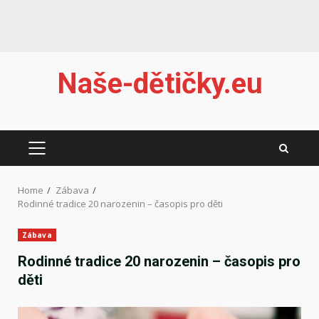
Skip
Naše-dětičky.eu
to
content
PRIMARY
MENU
Home
Zábava
Rodinné tradice 20 narozenin – časopis pro děti
Zábava
Rodinné tradice 20 narozenin – časopis pro
děti