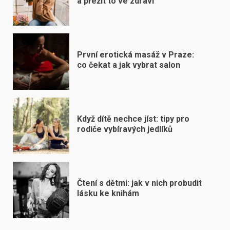
a přežít to ve zdraví
První erotická masáž v Praze:
co čekat a jak vybrat salon
Když dítě nechce jíst: tipy pro
rodiče vybíravých jedlíků
Čtení s dětmi: jak v nich probudit
lásku ke knihám