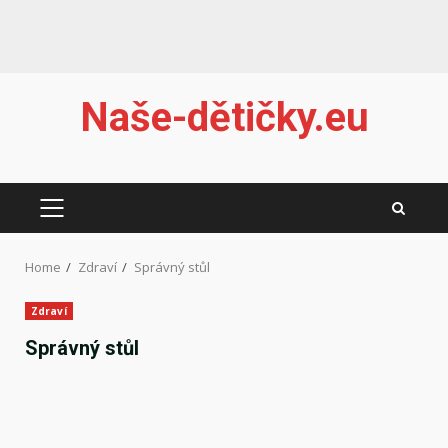
Skip
Naše-dětičky.eu
to
content
PRIMARY
MENU
Home
Zdraví
Správný stůl
Zdraví
Správný stůl