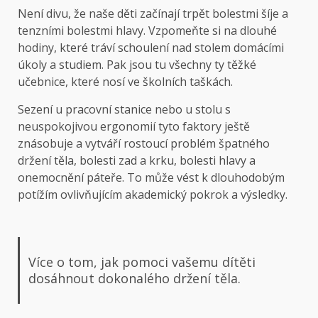
Není divu, že naše děti začínají trpět bolestmi šíje a
tenzními bolestmi hlavy. Vzpomeňte si na dlouhé
hodiny, které tráví schoulení nad stolem domácími
úkoly a studiem. Pak jsou tu všechny ty těžké
učebnice, které nosí ve školních taškách.
Sezení u pracovní stanice nebo u stolu s
neuspokojivou ergonomií tyto faktory ještě
znásobuje a vytváří rostoucí problém špatného
držení těla, bolesti zad a krku, bolesti hlavy a
onemocnění páteře. To může vést k dlouhodobým
potížím ovlivňujícím akademický pokrok a výsledky.
Více o tom, jak pomoci vašemu dítěti
dosáhnout dokonalého držení těla.