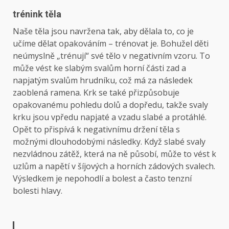
trénink těla
Naše těla jsou navržena tak, aby dělala to, co je
učíme dělat opakováním – trénovat je. Bohužel děti
neúmyslně „trénují“ své tělo v negativním vzoru. To
může vést ke slabým svalům horní části zad a
napjatým svalům hrudníku, což má za následek
zaoblená ramena. Krk se také přizpůsobuje
opakovanému pohledu dolů a dopředu, takže svaly
krku jsou vpředu napjaté a vzadu slabé a protáhlé.
Opět to přispívá k negativnímu držení těla s
možnými dlouhodobými následky. Když slabé svaly
nezvládnou zátěž, která na ně působí, může to vést k
uzlům a napětí v šíjových a horních zádových svalech.
Výsledkem je nepohodlí a bolest a často tenzní
bolesti hlavy.