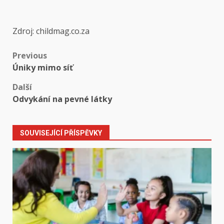
Zdroj: childmag.co.za
Post
Previous
Úniky mimo síť
navigation
Další
Odvykání na pevné látky
SOUVISEJÍCÍ PŘÍSPĚVKY