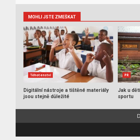
MOHLI JSTE ZMEŠKAT
Těhotenství
PR
Digitální nástroje a tištěné materiály
Jak u dět
jsou stejně důležité
sportu