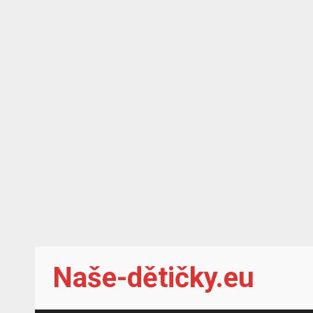
Skip
Naše-dětičky.eu
to
content