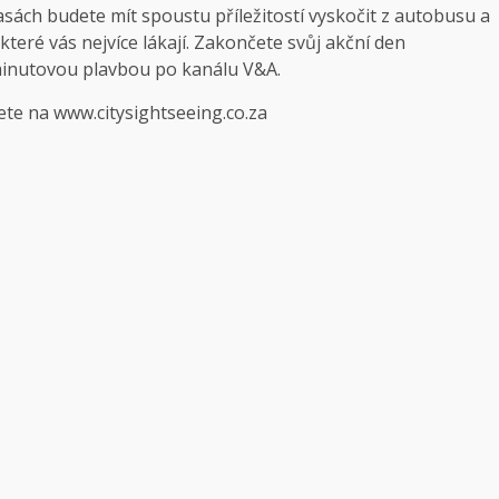
sách budete mít spoustu příležitostí vyskočit z autobusu a
ré vás nejvíce lákají. Zakončete svůj akční den
inutovou plavbou po kanálu V&A.
te na www.citysightseeing.co.za