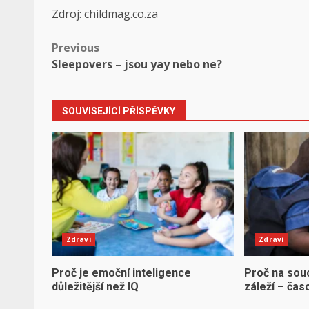
Zdroj: childmag.co.za
Post
Previous
Sleepovers – jsou yay nebo ne?
navigation
SOUVISEJÍCÍ PŘÍSPĚVKY
Zdraví
Zdraví
Proč je emoční inteligence
Proč na sou
důležitější než IQ
záleží – čas