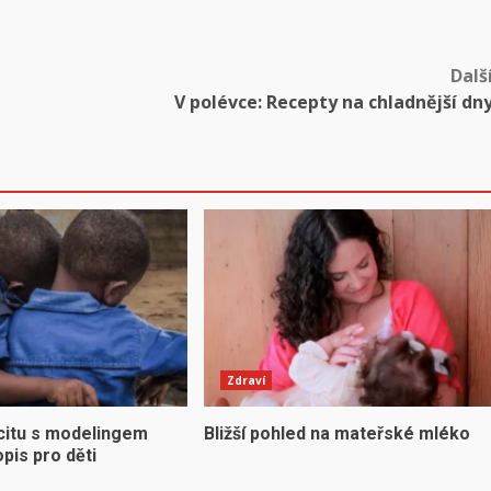
Dalš
V polévce: Recepty na chladnější dn
Zdraví
citu s modelingem
Bližší pohled na mateřské mléko
opis pro děti