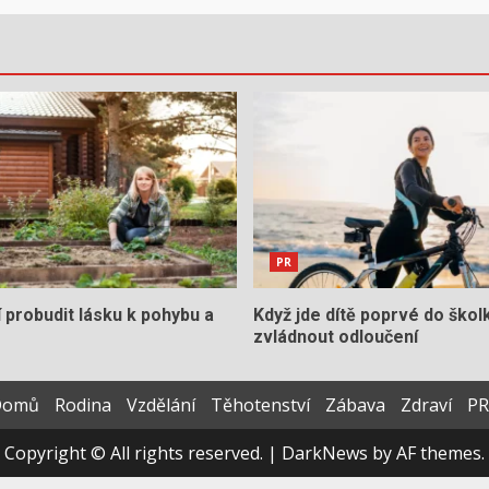
PR
í probudit lásku k pohybu a
Když jde dítě poprvé do školk
zvládnout odloučení
Domů
Rodina
Vzdělání
Těhotenství
Zábava
Zdraví
PR
Copyright © All rights reserved.
|
DarkNews
by AF themes.