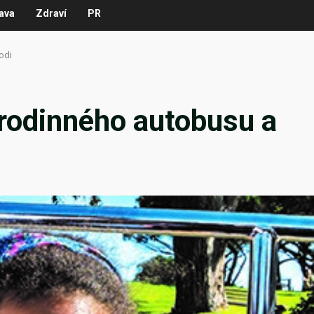
ava
Zdraví
PR
odi
 rodinného autobusu a