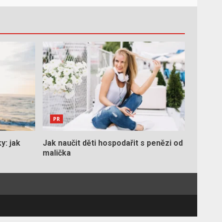
PR
y: jak
Jak naučit děti hospodařit s penězi od
malička