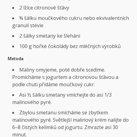
2 lžíce citronové šťávy
¾ šálku moučkového cukru nebo ekvivalentních
granulí stévie
2 šálky smetany ke šlehání
100 g hořké čokolády bez mléčných výrobků
Metoda
Maliny omyjeme, poté dobře scedíme.
Promícháme s jogurtem a citronovou šťávou a
podle chuti přidáme moučkový cukr.
Asi ½ šálku smetany vmíchejte do asi 1/3
malinového pyré.
Zbylou smetanu smícháme se zbytkem
malinového pyré. Světlejší malinový krém nalijte do
6–8 čistých kelímků od jogurtu. Zmrazte asi 30
minut.