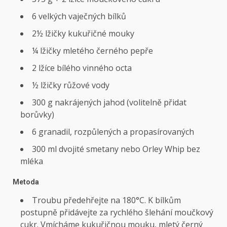
6 velkých vaječných bílků
2½ lžičky kukuřičné mouky
¼ lžičky mletého černého pepře
2 lžíce bílého vinného octa
½ lžičky růžové vody
300 g nakrájených jahod (volitelně přidat
borůvky)
6 granadil, rozpůlených a propasírovaných
300 ml dvojité smetany nebo Orley Whip bez
mléka
Metoda
Troubu předehřejte na 180°C. K bílkům
postupně přidávejte za rychlého šlehání moučkový
cukr. Vmícháme kukuřičnou mouku, mletý černý