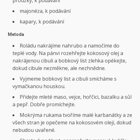
proužky, k podávání
majonéza, k podávání
kapary, k podávání
Metoda
Roládu nakrájíme nahrubo a namočíme do
teplé vody. Na pánvi rozehřejte kokosový olej a
nakrájenou cibuli a bobkový list zlehka opékejte,
dokud cibule nezměkne, ale nezhnědne.
Vyjmeme bobkový list a cibuli smícháme s
vymačkanou houskou.
Přidejte mleté ​​maso, vejce, hořčici, bazalku a sůl
a pepř. Dobře promíchejte.
Mokrýma rukama tvoříme malé karbanátky a ze
všech stran je opečeme na kokosovém oleji, dokud
nebudou uvařené.