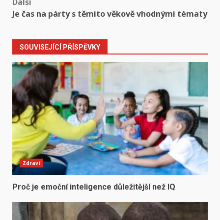
Další
Je čas na párty s těmito věkově vhodnými tématy
SOUVISEJÍCÍ PŘÍSPĚVKY
Zdraví
Proč je emoční inteligence důležitější než IQ