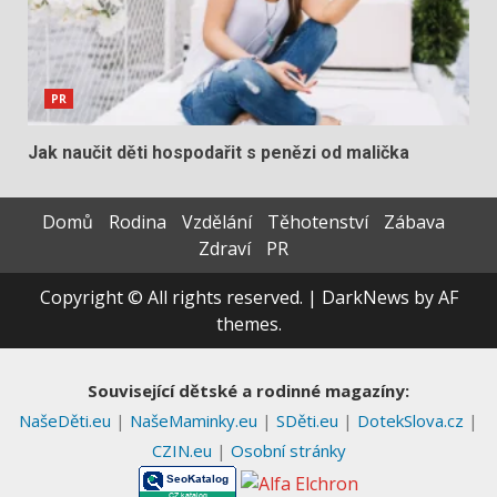
PR
Jak naučit děti hospodařit s penězi od malička
Domů
Rodina
Vzdělání
Těhotenství
Zábava
Zdraví
PR
Copyright © All rights reserved.
|
DarkNews
by AF
themes.
Související dětské a rodinné magazíny:
NašeDěti.eu
|
NašeMaminky.eu
|
SDěti.eu
|
DotekSlova.cz
|
CZIN.eu
|
Osobní stránky