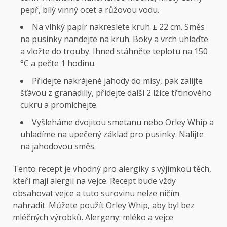
pepř, bílý vinný ocet a růžovou vodu.
Na vlhký papír nakreslete kruh ± 22 cm. Směs
na pusinky nandejte na kruh. Boky a vrch uhlaďte
a vložte do trouby. Ihned stáhněte teplotu na 150
°C a pečte 1 hodinu.
Přidejte nakrájené jahody do mísy, pak zalijte
šťávou z granadilly, přidejte další 2 lžíce třtinového
cukru a promíchejte.
Vyšleháme dvojitou smetanu nebo Orley Whip a
uhladíme na upečený základ pro pusinky. Nalijte
na jahodovou směs.
Tento recept je vhodný pro alergiky s výjimkou těch,
kteří mají alergii na vejce. Recept bude vždy
obsahovat vejce a tuto surovinu nelze ničím
nahradit. Můžete použít Orley Whip, aby byl bez
mléčných výrobků. Alergeny: mléko a vejce