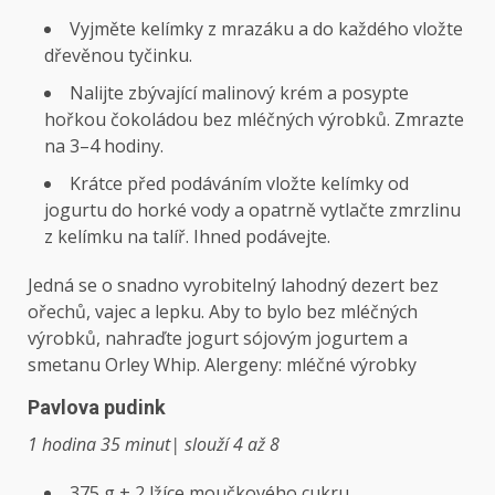
Vyjměte kelímky z mrazáku a do každého vložte
dřevěnou tyčinku.
Nalijte zbývající malinový krém a posypte
hořkou čokoládou bez mléčných výrobků. Zmrazte
na 3–4 hodiny.
Krátce před podáváním vložte kelímky od
jogurtu do horké vody a opatrně vytlačte zmrzlinu
z kelímku na talíř. Ihned podávejte.
Jedná se o snadno vyrobitelný lahodný dezert bez
ořechů, vajec a lepku. Aby to bylo bez mléčných
výrobků, nahraďte jogurt sójovým jogurtem a
smetanu Orley Whip. Alergeny: mléčné výrobky
Pavlova pudink
1 hodina 35 minut| slouží 4 až 8
375 g + 2 lžíce moučkového cukru