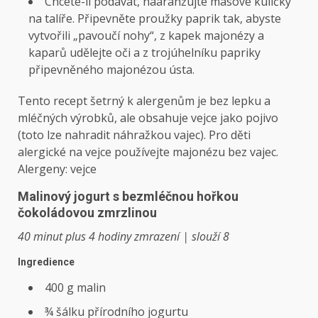
Chcete-li podávat, naaranžujte masové kuličky
na talíře. Připevněte proužky paprik tak, abyste
vytvořili „pavoučí nohy“, z kapek majonézy a
kaparů udělejte oči a z trojúhelníku papriky
připevněného majonézou ústa.
Tento recept šetrný k alergenům je bez lepku a
mléčných výrobků, ale obsahuje vejce jako pojivo
(toto lze nahradit náhražkou vajec). Pro děti
alergické na vejce používejte majonézu bez vajec.
Alergeny: vejce
Malinový jogurt s bezmléčnou hořkou
čokoládovou zmrzlinou
40 minut plus 4 hodiny zmrazení | slouží 8
Ingredience
400 g malin
¾ šálku přírodního jogurtu