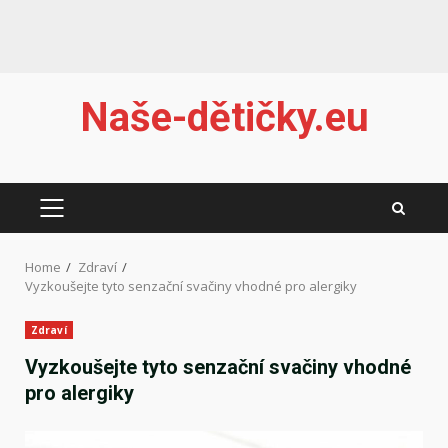
Skip
Naše-dětičky.eu
to
content
PRIMARY
MENU
Home
Zdraví
Vyzkoušejte tyto senzační svačiny vhodné pro alergiky
Zdraví
Vyzkoušejte tyto senzační svačiny vhodné
pro alergiky