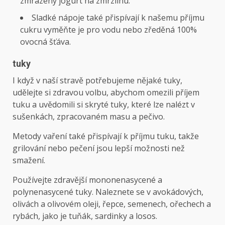
zmrazený jogurt na zmrzlinu.
Sladké nápoje také přispívají k našemu příjmu
cukru
vyměňte je
pro vodu
nebo zředěná 100%
ovocná šťáva.
tuky
I když v naší stravě potřebujeme nějaké tuky,
udělejte si zdravou volbu, abychom omezili příjem
tuku a uvědomili si skryté tuky, které lze nalézt v
sušenkách, zpracovaném masu a pečivo.
Metody vaření také přispívají k příjmu tuku, takže
grilování nebo pečení jsou lepší možnosti než
smažení.
Používejte zdravější mononenasycené a
polynenasycené tuky. Naleznete se v avokádových,
olivách a olivovém oleji, řepce, semenech, ořechech a
rybách, jako je tuňák, sardinky a losos.