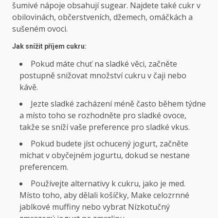
šumivé nápoje obsahují sugear. Najdete také cukr v
obilovinách, občerstveních, džemech, omáčkách a
sušeném ovoci.
Jak snížit příjem cukru:
Pokud máte chuť na sladké věci, začněte
postupně snižovat množství cukru v čaji nebo
kávě.
Jezte sladké zacházení méně často během týdne
a místo toho se rozhodněte pro sladké ovoce,
takže se sníží vaše preference pro sladké vkus.
Pokud budete jíst ochucený jogurt, začněte
míchat v obyčejném jogurtu, dokud se nestane
preferencem.
Používejte alternativy k cukru, jako je med.
Místo toho, aby dělali košíčky,
Make
celozrnné
jablkové muffiny nebo
vybrat
Nízkotučný