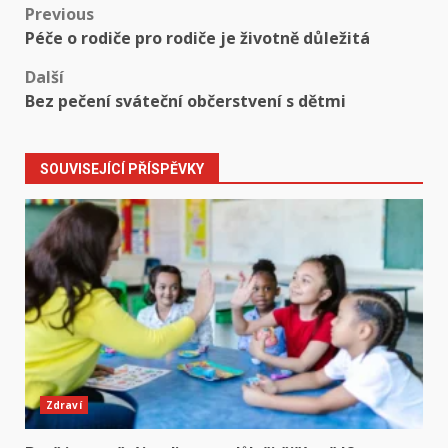
Post
Previous
Péče o rodiče pro rodiče je životně důležitá
navigation
Další
Bez pečení sváteční občerstvení s dětmi
SOUVISEJÍCÍ PŘÍSPĚVKY
Zdraví