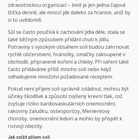
zdravotnickou organizací – limit je jen jedna čajová
lžička denně, ale mnozí jde daleko za hranice, aniž by
si to uvědomili.
Sůl se často používá k zachování jídla déle, stala se
také běžným způsobem přidání chuti k jídlu.
Potraviny s vysokým obsahem soli budou zahrnovat
rychlé občerstvení, hranolky, omáčky zakoupené v
obchodě, připravené koření a chleby. Při vaření také
často přidáváme příliš mnoho soli nebo když
odhadujeme množství požadované receptem.
Pokud není příjem soli správně zvládnut, mohou být
účinky škodlivé a způsobí zvýšený krevní tlak, což
zvyšuje riziko kardiovaskulárních onemocnění,
rakoviny žaludku, osteoporózy, Meniereovy
choroby, onemocnění ledvin a mohlo by přispět k
rozvoji obezity.
Jak snížit příjem soli