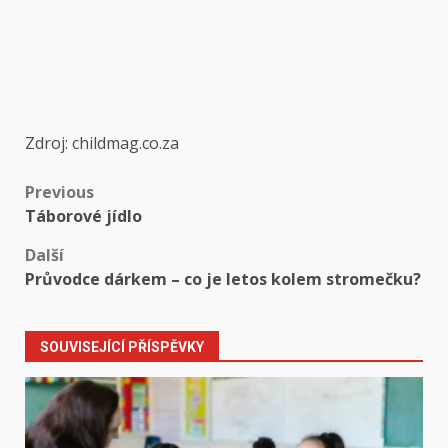
Zdroj: childmag.co.za
Post
Previous
Táborové jídlo
navigation
Další
Průvodce dárkem – co je letos kolem stromečku?
SOUVISEJÍCÍ PŘÍSPĚVKY