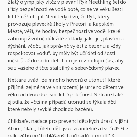
Zlatý olympijský vítěz v plavání Ryk Neethling šel do
třídy bezpečnosti ve vodě poté, co se ve věku šesti
let téměř utopil. Není tedy divu, že Ryk, který
provozuje plavecké školy v Pretorii a Kapském
Městě, věří, že hodiny bezpečnosti ve vodě, které
zahrnují životně důležité základy, jako je „plavání a
dýchání, vědět, jak správně vylézt z bazénu a vždy
respektovat vodu“, by měly být učí děti od šesti
měsíců až do sedmi let. Toto je rozhodující čas, aby
se z vašeho dítěte stal silný a sebevědomý plavec.
Netcare uvádí, že mnoho hovorů o utonutí, které
přijímá, zejména ve vnitrozemí, je určeno dětem ve
věku od dvou do osmi let. Společnost Netcare také
zjistila, že většina případů utonutí se týkala dětí,
které nebyly zvyklé chodit do bazénů.
Childsafe, nadace pro prevenci dětských úrazů v jižní
Africe, říká: „Tříleté děti jsou zranitelné a tvoří 45 % z
celkového počtu hlášených případů utonutí.“ K