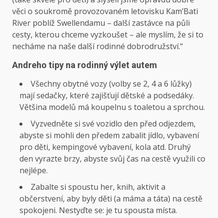
věci o soukromě provozovaném letovisku Kam’Bati
River poblíž Swellendamu – další zastávce na půli
cesty, kterou chceme vyzkoušet – ale myslím, že si to
necháme na naše další rodinné dobrodružství.“
Andreho tipy na rodinný výlet autem
Všechny obytné vozy (volby se 2, 4 a 6 lůžky)
mají sedačky, které zajišťují dětské a podsedáky.
Většina modelů má koupelnu s toaletou a sprchou.
Vyzvedněte si své vozidlo den před odjezdem,
abyste si mohli den předem zabalit jídlo, vybavení
pro děti, kempingové vybavení, kola atd. Druhý
den vyrazte brzy, abyste svůj čas na cestě využili co
nejlépe.
Zabalte si spoustu her, knih, aktivit a
občerstvení, aby byly děti (a máma a táta) na cestě
spokojeni. Nestyďte se: je tu spousta místa.