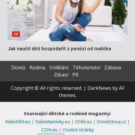
PR
Jak naučit děti hospodařit s penězi od malička
Domů
Rodina
Vzdělání
Těhotenství
Zábava
Zdraví
PR
Copyright © All rights reserved.
|
DarkNews
by AF
themes.
Související dětské a rodinné magazíny:
NašeDěti.eu
|
NašeMaminky.eu
|
SDěti.eu
|
DotekSlova.cz
|
CZIN.eu
|
Osobní stránky