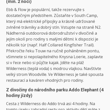
(min. 2 noci)
Ebb & Flow je populární, takže rezervujte s
dostatečným předstihem. Zůstaňte v South Camp,
který má elektrické přípojky a krásně udržované
zvlněné trávníky a dobrý stín. Vstupte na straně N2.
Nádherná outdoorová dobrodružství v divočině a
jejím okolí pro rodiny s malými dětmi: k dispozici je
několik túr (např. Half Collared Kingfisher Trail).
Překročte řeku Touw na ručně poháněném pontu,
všimnete si nepolapitelného Knysna Loerie, zaplavte
si v řece nebo si půjčte kajak. Jděte na pláž
Wilderness (teplá voda) s modrou vlajkou. Navštivte
velký strom Woodville. Ve Wilderness je také spousta
restaurací a kaváren vhodných pro rodiny.
Z divočiny do národního parku Addo Elephant (4
hodiny jízdy)
Cesta z Wilderness do Addo trvá asi 4 hodiny. Na
tomto úseku zahradní cesty pro aktivity dětí máte z