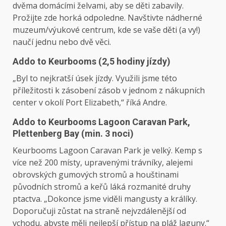
dvěma domácími želvami, aby se děti zabavily.
Prožijte zde horká odpoledne. Navštivte nádherné
muzeum/výukové centrum, kde se vaše děti (a vy!)
naučí jednu nebo dvě věci.
Addo to Keurbooms (2,5 hodiny jízdy)
„Byl to nejkratší úsek jízdy. Využili jsme této
příležitosti k zásobení zásob v jednom z nákupních
center v okolí Port Elizabeth,“ říká Andre.
Addo to Keurbooms Lagoon Caravan Park,
Plettenberg Bay (min. 3 noci)
Keurbooms Lagoon Caravan Park je velký. Kemp s
více než 200 místy, upravenými trávníky, alejemi
obrovských gumových stromů a houštinami
původních stromů a keřů láká rozmanité druhy
ptactva. „Dokonce jsme viděli mangusty a králíky.
Doporučuji zůstat na straně nejvzdálenější od
vchodu, abyste měli nejlepší přístup na pláž laguny.“