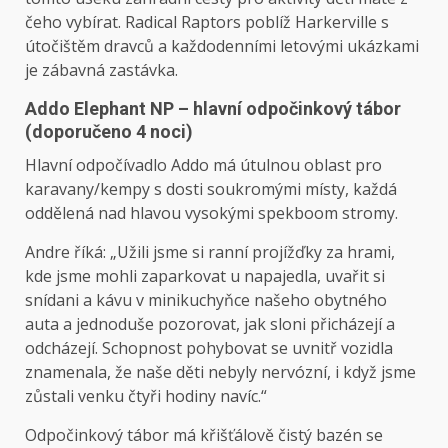
čeho vybírat. Radical Raptors poblíž Harkerville s
útočištěm dravců a každodenními letovými ukázkami
je zábavná zastávka.
Addo Elephant NP – hlavní odpočinkový tábor
(doporučeno 4 noci)
Hlavní odpočívadlo Addo má útulnou oblast pro
karavany/kempy s dosti soukromými místy, každá
oddělená nad hlavou vysokými spekboom stromy.
Andre říká: „Užili jsme si ranní projížďky za hrami,
kde jsme mohli zaparkovat u napajedla, uvařit si
snídani a kávu v minikuchyňce našeho obytného
auta a jednoduše pozorovat, jak sloni přicházejí a
odcházejí. Schopnost pohybovat se uvnitř vozidla
znamenala, že naše děti nebyly nervózní, i když jsme
zůstali venku čtyři hodiny navíc.“
Odpočinkový tábor má křišťálově čistý bazén se