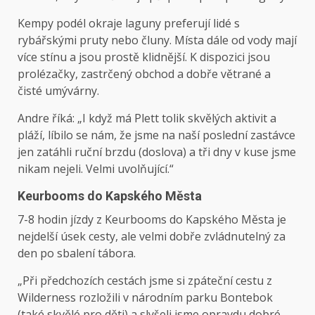
Kempy podél okraje laguny preferují lidé s
rybářskými pruty nebo čluny. Místa dále od vody mají
více stínu a jsou prostě klidnější. K dispozici jsou
prolézačky, zastrčený obchod a dobře větrané a
čisté umývárny.
Andre říká: „I když má Plett tolik skvělých aktivit a
pláží, líbilo se nám, že jsme na naší poslední zastávce
jen zatáhli ruční brzdu (doslova) a tři dny v kuse jsme
nikam nejeli. Velmi uvolňující.“
Keurbooms do Kapského Města
7-8 hodin jízdy z Keurbooms do Kapského Města je
nejdelší úsek cesty, ale velmi dobře zvládnutelný za
den po sbalení tábora.
„Při předchozích cestách jsme si zpáteční cestu z
Wilderness rozložili v národním parku Bontebok
(také skvělé pro děti) a slyšeli jsme opravdu dobré