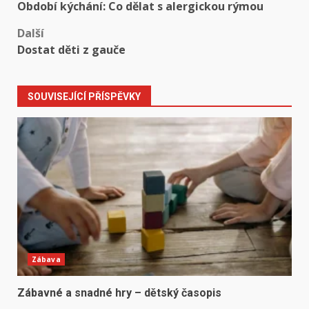
Období kýchání: Co dělat s alergickou rýmou
navigation
Další
Dostat děti z gauče
SOUVISEJÍCÍ PŘÍSPĚVKY
Zábava
Zábavné a snadné hry – dětský časopis