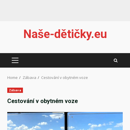
Skip
Naše-dětičky.eu
to
content
PRIMARY
MENU
Home
Zábava
Cestování v obytném voze
Zábava
Cestování v obytném voze