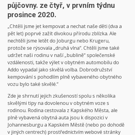
půjčovny. ze čtyř, v prvním týdnu
prosince 2020.
„Chtěli jsme jet kempovat a nechat naše děti (dva a
pět let) poprvé zažít divokou přírodu zblízka. Ale
nechtěli jsme letět do Joburgu nebo Krugeru,
protože se rýsovala „druhá vlna“. Chtěli jsme také
udržet naši rodinu v naší „bublině“ společenské
vzdálenosti, takže výlet v obytném automobilu do
Addo vypadal jako skvělá volba. Dobrodružství
kempování s pohodlím plně vybaveného obytného
vozu bylo také skvělé.“
Zde je shrnutí jejich zkušeností spolu s několika
skvělými tipy na dovolenou v obytném voze s
rodinou. Rodina cestovala z Kapského Města, ale
plně vybavená obytná auta jsou k dispozici v
Johannesburgu a Kapském Městě (nebo po dohodě
v jiných centrech) prostřednictvím webové stránky