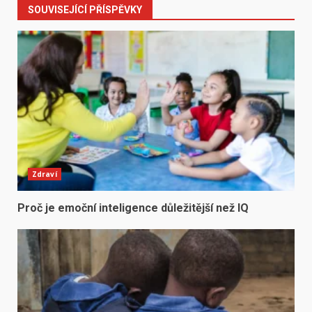
SOUVISEJÍCÍ PŘÍSPĚVKY
Zdraví
Proč je emoční inteligence důležitější než IQ