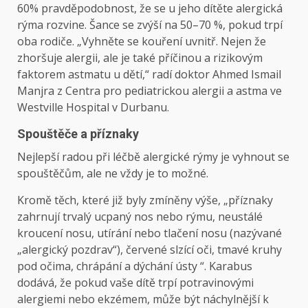
60% pravděpodobnost, že se u jeho dítěte alergická
rýma rozvine. Šance se zvýší na 50–70 %, pokud trpí
oba rodiče. „Vyhněte se kouření uvnitř. Nejen že
zhoršuje alergii, ale je také příčinou a rizikovým
faktorem astmatu u dětí,“ radí doktor Ahmed Ismail
Manjra z Centra pro pediatrickou alergii a astma ve
Westville Hospital v Durbanu.
Spouštěče a příznaky
Nejlepší radou při léčbě alergické rýmy je vyhnout se
spouštěčům, ale ne vždy je to možné.
Kromě těch, které již byly zmíněny výše, „příznaky
zahrnují trvalý ucpaný nos nebo rýmu, neustálé
kroucení nosu, utírání nebo tlačení nosu (nazývané
„alergický pozdrav“), červené slzící oči, tmavé kruhy
pod očima, chrápání a dýchání ústy “. Karabus
dodává, že pokud vaše dítě trpí potravinovými
alergiemi nebo ekzémem, může být náchylnější k