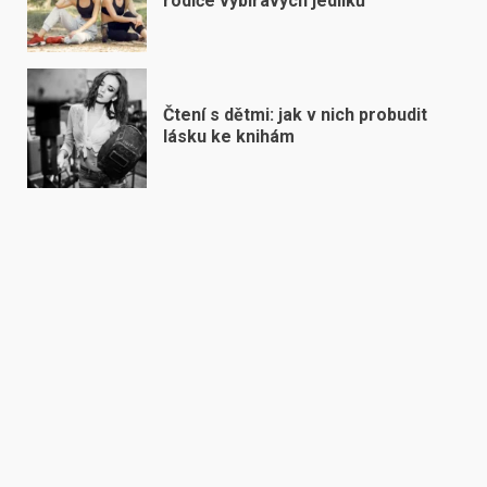
rodiče vybíravých jedlíků
Čtení s dětmi: jak v nich probudit
lásku ke knihám