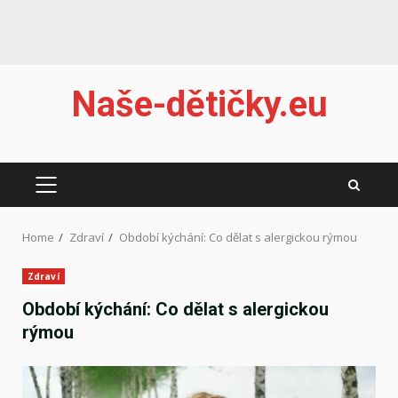
Skip
Naše-dětičky.eu
to
content
PRIMARY
MENU
Home
Zdraví
Období kýchání: Co dělat s alergickou rýmou
Zdraví
Období kýchání: Co dělat s alergickou
rýmou