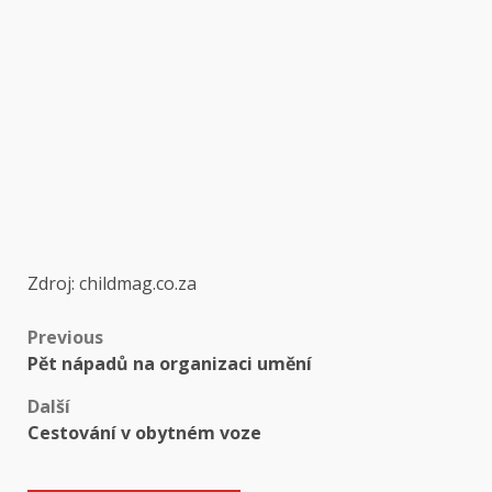
Zdroj: childmag.co.za
Post
Previous
Pět nápadů na organizaci umění
navigation
Další
Cestování v obytném voze