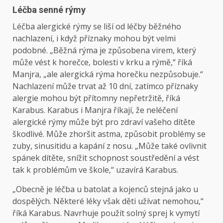
Léčba senné rýmy
Léčba alergické rýmy se liší od léčby běžného
nachlazení, i když příznaky mohou být velmi
podobné. „Běžná rýma je způsobena virem, který
může vést k horečce, bolesti v krku a rýmě,“ říká
Manjra, „ale alergická rýma horečku nezpůsobuje.“
Nachlazení může trvat až 10 dní, zatímco příznaky
alergie mohou být přítomny nepřetržitě, říká
Karabus. Karabus i Manjra říkají, že neléčení
alergické rýmy může být pro zdraví vašeho dítěte
škodlivé. Může zhoršit astma, způsobit problémy se
zuby, sinusitidu a kapání z nosu. „Může také ovlivnit
spánek dítěte, snížit schopnost soustředění a vést
tak k problémům ve škole,“ uzavírá Karabus.
„Obecně je léčba u batolat a kojenců stejná jako u
dospělých. Některé léky však děti užívat nemohou,“
říká Karabus. Navrhuje použít solný sprej k vymytí