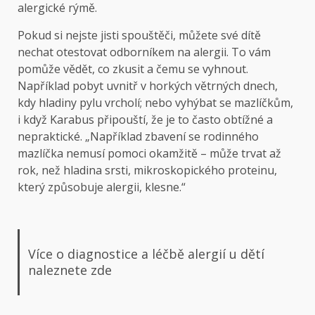
alergické rýmě.
Pokud si nejste jisti spouštěči, můžete své dítě
nechat otestovat odborníkem na alergii. To vám
pomůže vědět, co zkusit a čemu se vyhnout.
Například pobyt uvnitř v horkých větrných dnech,
kdy hladiny pylu vrcholí; nebo vyhýbat se mazlíčkům,
i když Karabus připouští, že je to často obtížné a
nepraktické. „Například zbavení se rodinného
mazlíčka nemusí pomoci okamžitě – může trvat až
rok, než hladina srsti, mikroskopického proteinu,
který způsobuje alergii, klesne.“
Více o diagnostice a léčbě alergií u dětí
naleznete zde