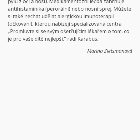
pylů z očí a nosu. Medikamentózní léčba zahrnuje
antihistaminika (perorální) nebo nosní sprej. Můžete
si také nechat udělat alergickou imunoterapii
(očkování), kterou nabízejí specializovaná centra.
„Promluvte si se svým ošetřujícím lékařem o tom, co
je pro vaše dítě nejlepší,“ radí Karabus.
Marina Zietsmanová