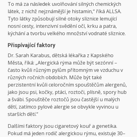
To má za následek uvolňování silných chemických
látek, z nichž nejznámější je histamin,“ říká ALLSA.
Tyto látky způsobují silné otoky sliznice lemující
nosní cesty, intenzivní svědění očí, krku a patra,
kýchání a tvorbu velkého množství vodnaté sliznice.
Přispívající faktory
Dr. Sarah Karabus, dětská lékařka z Kapského
Města, říká: „Alergická rýma může být sezónní –
často kvůli různým pylům přítomným ve vzduchu v
různých ročních obdobích. Může být také
perzistentní kvůli celoročním spouštěčům alergenů,
jako jsou psi, kočky, ptáci, roztoči, plísně, spory hub
a švábi. Spouštěče roztočů jsou častější u malých
dětí, zatímco pylové alergie se obvykle vyvinou u
starších dětí.“
Dalšími faktory jsou cigaretový kouř a genetika.
Pokud má jeden rodič alergickou rýmu, existuje 30–