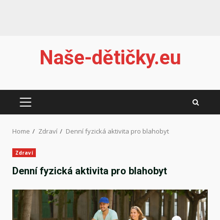
Skip
Naše-dětičky.eu
to
content
PRIMARY
MENU
Home
Zdraví
Denní fyzická aktivita pro blahobyt
Zdraví
Denní fyzická aktivita pro blahobyt