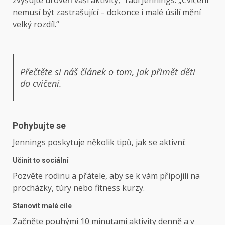
zvyšujte úroveň vaší aktivity,“ radí Jennings. „Cvičení
nemusí být zastrašující – dokonce i malé úsilí mění
velký rozdíl.“
Přečtěte si náš článek o tom, jak přimět děti
do cvičení.
Pohybujte se
Jennings poskytuje několik tipů, jak se aktivní:
Učinit to sociální
Pozvěte rodinu a přátele, aby se k vám připojili na
procházky, túry nebo fitness kurzy.
Stanovit malé cíle
Začněte pouhými 10 minutami aktivity denně a v