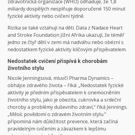
zdravotnická organizace (WHO) odhaduje, že 1,8
miliardy dospělých nesplňuje doporučené 150 minut
fyzické aktivity nebo cvičení týdně.
Rizika se také vztahují na děti. Data z Nadace Heart
and Stroke Foundation Jižní Afrika ukazují, že téměř
jedno ze čtyř dětí v zemi má nadváhu nebo obézní s
nedostatkem fyzické aktivity klíčovým přispěvatelem.
Nedostatek cvičení přispívá k chorobám
životního stylu
Nicole Jenningsová, mluvčí Pharma Dynamics –
obhájce zdravého života – říká: „Nedostatek fyzické
aktivity je předním přispěvatelem k onemocněním
životního stylu, jako je obezita, cukrovka a srdeční
choroby a problémy duševního zdraví,“ říká Jennings.
„Měsíc povědomí o zdravém životním stylu.“
připomíná nám důležitost prevence, která začíná
pravidelným cvičením a závazkem k lepšímu