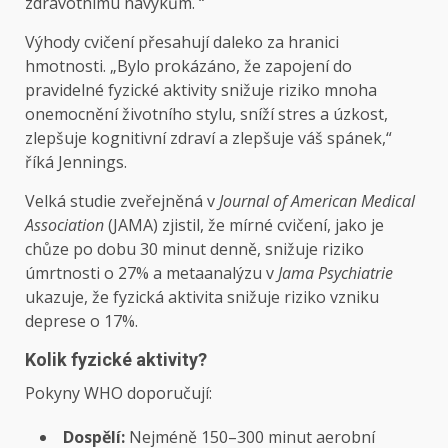
zdravotnímu návykům. “
Výhody cvičení přesahují daleko za hranici
hmotnosti. „Bylo prokázáno, že zapojení do
pravidelné fyzické aktivity snižuje riziko mnoha
onemocnění životního stylu, sníží stres a úzkost,
zlepšuje kognitivní zdraví a zlepšuje váš spánek,“
říká Jennings.
Velká studie zveřejněná v
Journal of American Medical
Association
(JAMA) zjistil, že mírné cvičení, jako je
chůze po dobu 30 minut denně, snižuje riziko
úmrtnosti o 27% a metaanalýzu v
Jama Psychiatrie
ukazuje, že fyzická aktivita snižuje riziko vzniku
deprese o 17%.
Kolik fyzické aktivity?
Pokyny WHO doporučují:
Dospělí:
Nejméně 150–300 minut aerobní