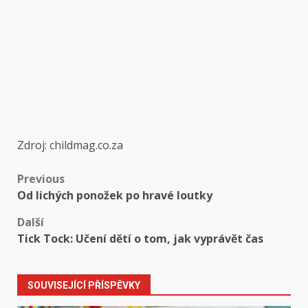
Zdroj: childmag.co.za
Post
Previous
Od lichých ponožek po hravé loutky
navigation
Další
Tick ​​Tock: Učení dětí o tom, jak vyprávět čas
SOUVISEJÍCÍ PŘÍSPĚVKY