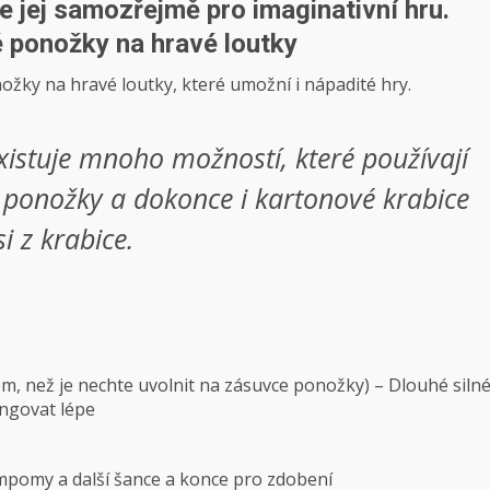
e jej samozřejmě pro imaginativní hru.
é ponožky na hravé loutky
ožky na hravé loutky, které umožní i nápadité hry.
xistuje mnoho možností, které používají
é ponožky a dokonce i kartonové krabice
si z krabice.
em, než je nechte uvolnit na zásuvce ponožky) – Dlouhé siln
ungovat lépe
ompomy a další šance a konce pro zdobení