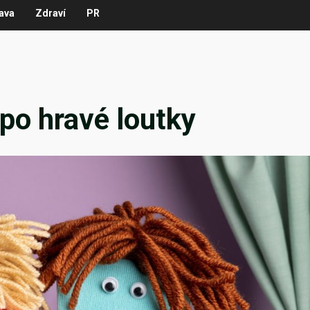
ava
Zdraví
PR
po hravé loutky