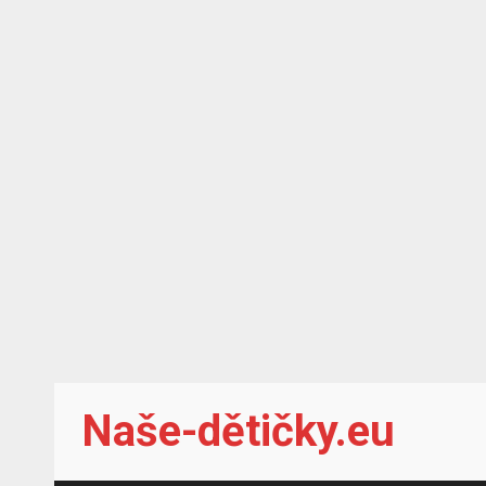
Skip
Naše-dětičky.eu
to
content