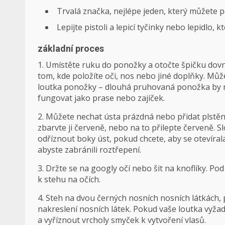
Trvalá značka, nejlépe jeden, který můžete p
Lepijte pistoli a lepicí tyčinky nebo lepidlo, 
základní proces
1. Umístěte ruku do ponožky a otočte špičku dovn
tom, kde položíte oči, nos nebo jiné doplňky. Mů
loutka ponožky – dlouhá pruhovaná ponožka by m
fungovat jako prase nebo zajíček.
2. Můžete nechat ústa prázdná nebo přidat plstěný
zbarvte ji červeně, nebo na to přilepte červeně. Sl
odříznout boky úst, pokud chcete, aby se otevírala
abyste zabránili roztřepení.
3. Držte se na googly očí nebo šit na knoflíky. Po
k stehu na očích.
4. Steh na dvou černých nosních nosních látkách, 
nakreslení nosních látek. Pokud vaše loutka vyža
a vyříznout vrcholy smyček k vytvoření vlasů.