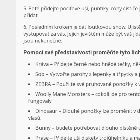
5. Poté přidejte pociťové uši, puntíky, rohy čističe 
přidat.
6. Posledním krokem je dát loutkovou show: Ujistě
vystupovat za vás. Jejich jevištěm může být váš jí
jsou nekonečné.
Pomocí své představivosti proměňte tyto lic
Kráva – Přidejte černé nebo hnědé tečky, něk
Sob – Vytvořte parohy z lepenky a třpytky a
ZEBRA – Použijte své pruhované ponožky k v
Woolly Mane Monsters – cokoli jde pro tento
fungovaly.
Dinosaur – Dlouhé ponožky lze proměnit v d
vlasů.
Bunny – budete potřebovat dlouho plstěné uši
Prase – Přidejte uši diskety trojúhelníku a ma