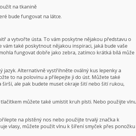
oužít na tkanině
které bude fungovat na látce.
itř a vytvořte ústa. To vám poskytne nějakou představu o
že vám také poskytnout nějakou inspiraci, jaká bude vaše
ohla fungovat dobře jako zebra, zatímco krátká bílá může
 jazyk. Alternativně vystřihněte oválný kus lepenky a
ožte to na polovinu a přilepejte ji do úst. Můžete také
 širší, ale pak budete muset okraje šití nebo šití rukou,
d tlačítkem můžete také umístit kruh plsti. Nebo použijte vln
přilepte na plstěný nos nebo použijte trvalý značka k
duje vlasy, můžete použít vlnu k šíření smyček přes ponožku