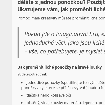
děláte s jednou ponožkou? Použijt
Ukazujeme vám, jak proměnit lich
Pomocí malé kreativity můžete proměnit liché pon
Pokud jde o imaginativní hru, e
jednoduché věci, jako jsou lich
– vše, co potřebujete, je myslet 
Jak proměnit liché ponožky na hravé loutky
Budete potřebovat:
Jednotlivé ponožky (specifikujte to svým dět
ponožky a ty, které se příliš nevytváří, budou f
tlačítka nebo kolísavé oči
plstěný, vlna, kousky materiálu, lepenka, p