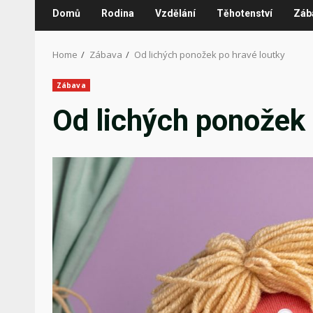
Domů
Rodina
Vzdělání
Těhotenství
Záb
Home
Zábava
Od lichých ponožek po hravé loutky
Zábava
Od lichých ponožek 