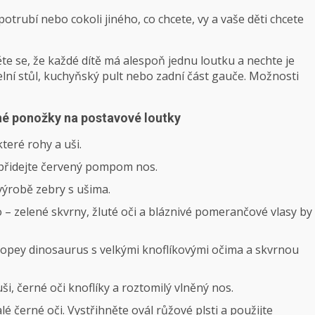
potrubí nebo cokoli jiného, ​​co chcete, vy a vaše děti chcete
te se, že každé dítě má alespoň jednu loutku a nechte je
delní stůl, kuchyňský pult nebo zadní část gauče. Možnosti
hé ponožky na postavové loutky
teré rohy a uši.
 přidejte červený pompom nos.
ýrobě zebry s ušima.
 – zelené skvrny, žluté oči a bláznivé pomerančové vlasy by
opey dinosaurus s velkými knoflíkovými očima a skvrnou
, černé oči knoflíky a roztomilý vlněný nos.
lé černé oči. Vystřihněte ovál růžové plsti a použijte