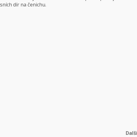
ních dír na čenichu.
Dalš