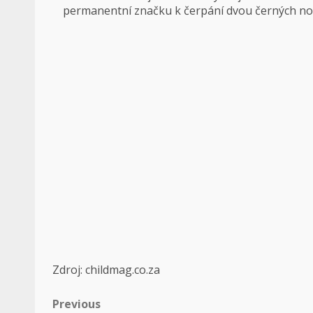
permanentní značku k čerpání dvou černých nos
Zdroj: childmag.co.za
Post
Previous