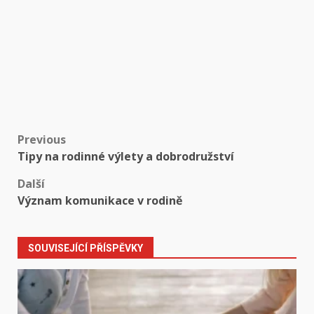
Post
Previous
Tipy na rodinné výlety a dobrodružství
navigation
Další
Význam komunikace v rodině
SOUVISEJÍCÍ PŘÍSPĚVKY