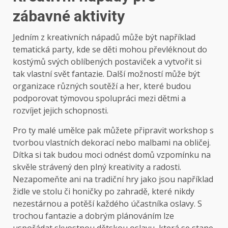
zábavné aktivity
Jedním z kreativních nápadů může být například
tematická party, kde se děti mohou převléknout do
kostýmů svých oblíbených postaviček a vytvořit si
tak vlastní svět fantazie. Další možností může být
organizace různých soutěží a her, které budou
podporovat týmovou spolupráci mezi dětmi a
rozvíjet jejich schopnosti.
Pro ty malé umělce pak můžete připravit workshop s
tvorbou vlastních dekorací nebo malbami na obličej.
Dítka si tak budou moci odnést domů vzpomínku na
skvěle strávený den plný kreativity a radosti.
Nezapomeňte ani na tradiční hry jako jsou například
židle ve stolu či honičky po zahradě, které nikdy
nezestárnou a potěší každého účastníka oslavy. S
trochou fantazie a dobrým plánováním lze
uspořádat skvostnou dětskou oslavu, která se stane