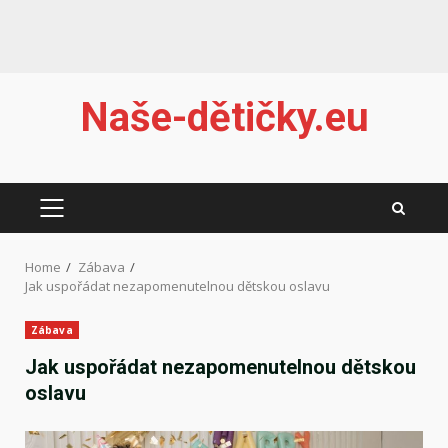
Skip
Naše-dětičky.eu
to
content
PRIMARY
MENU
Home
Zábava
Jak uspořádat nezapomenutelnou dětskou oslavu
Zábava
Jak uspořádat nezapomenutelnou dětskou
oslavu