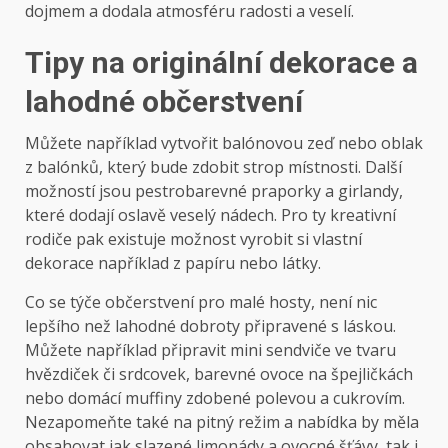
dojmem a dodala atmosféru radosti a veselí.
Tipy na originální dekorace a
lahodné občerstvení
Můžete například vytvořit balónovou zeď nebo oblak
z balónků, který bude zdobit strop místnosti. Další
možností jsou pestrobarevné praporky a girlandy,
které dodají oslavě veselý nádech. Pro ty kreativní
rodiče pak existuje možnost vyrobit si vlastní
dekorace například z papíru nebo látky.
Co se týče občerstvení pro malé hosty, není nic
lepšího než lahodné dobroty připravené s láskou.
Můžete například připravit mini sendviče ve tvaru
hvězdiček či srdcovek, barevné ovoce na špejličkách
nebo domácí muffiny zdobené polevou a cukrovím.
Nezapomeňte také na pitný režim a nabídka by měla
obsahovat jak slazené limonády a ovocné šťávy, tak i