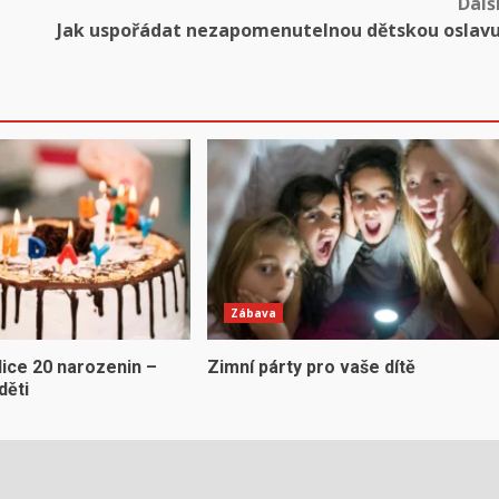
Dalš
Jak uspořádat nezapomenutelnou dětskou oslav
Zábava
dice 20 narozenin –
Zimní párty pro vaše dítě
děti