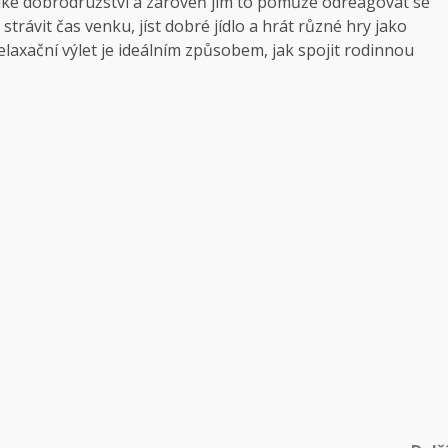
elké dobrodružství a zároveň jim to pomůže odreagovat se
trávit čas venku, jíst dobré jídlo a hrát různé hry jako
laxační výlet je ideálním způsobem, jak spojit rodinnou