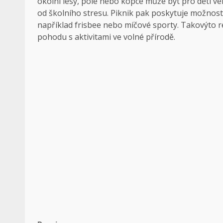
okolní lesy, pole nebo kopce může být pro děti v
od školního stresu. Piknik pak poskytuje možnost s
například frisbee nebo míčové sporty. Takovýto re
pohodu s aktivitami ve volné přírodě.