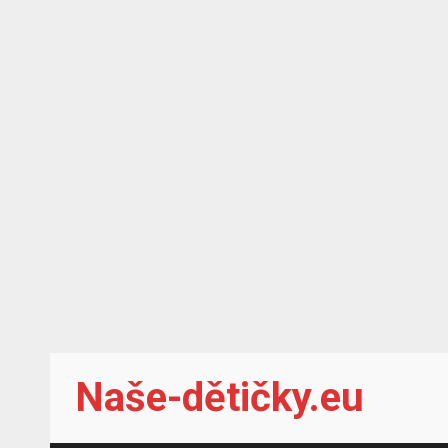
Skip
Naše-dětičky.eu
to
content