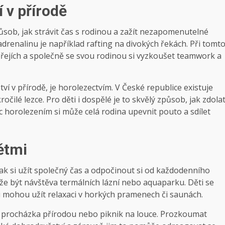
 v přírodě
ůsob, jak strávit čas s rodinou a zažít nezapomenutelné
 adrenalinu je například rafting na divokých řekách. Při tomt
peřejích a společně se svou rodinou si vyzkoušet teamwork a
ví v přírodě, je horolezectvím. V České republice existuje
čilé lezce. Pro děti i dospělé je to skvělý způsob, jak zdola
 horolezením si může celá rodina upevnit pouto a sdílet
dětmi
ak si užít společný čas a odpočinout si od každodenního
ůže být návštěva termálních lázní nebo aquaparku. Děti se
si mohou užít relaxaci v horkých pramenech či saunách.
je procházka přírodou nebo piknik na louce. Prozkoumat