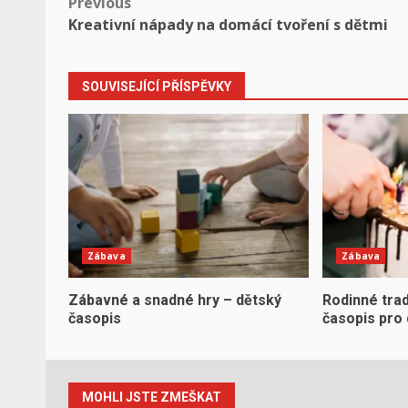
Post
Previous
Kreativní nápady na domácí tvoření s dětmi
navigation
SOUVISEJÍCÍ PŘÍSPĚVKY
Zábava
Zábava
Zábavné a snadné hry – dětský
Rodinné tra
časopis
časopis pro 
MOHLI JSTE ZMEŠKAT