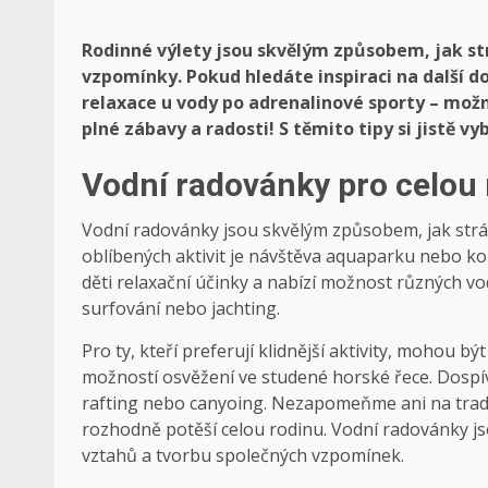
Rodinné výlety jsou skvělým způsobem, jak st
vzpomínky. Pokud hledáte inspiraci na další d
relaxace u vody po adrenalinové sporty – možn
plné zábavy a radosti! S těmito tipy si jistě vy
Vodní radovánky pro celou
Vodní radovánky jsou skvělým způsobem, jak strávit
oblíbených aktivit je návštěva aquaparku nebo ko
děti relaxační účinky a nabízí možnost různých vo
surfování nebo jachting.
Pro ty, kteří preferují klidnější aktivity, mohou bý
možností osvěžení ve studené horské řece. Dospí
rafting nebo canyoing. Nezapomeňme ani na tradičn
rozhodně potěší celou rodinu. Vodní radovánky j
vztahů a tvorbu společných vzpomínek.