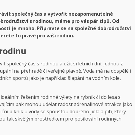
rávit společný čas a vytvořit nezapomenutelné
obrodružství s rodinou, máme pro vás pár tipů. Od
ostí je mnoho. Připravte se na společné dobrodružství
berete to pravé pro vaši rodinu.
 rodinu
 společný čas s rodinou a užít si letních dní. Jednou z
upání na přehradě či veřejné plavbě. Voda má na dospělé i
dních sportů jako je například šlapání na vodním kole,
t ideálním řešením rodinné výlety na rybník či do lesa s
vajícím pak mohou udělat radost adrenalinové atrakce jako
í piknik u vody se spoustou dobrého jídla a pití, který
sou tak skvělým prostředkem pro posilování rodinných